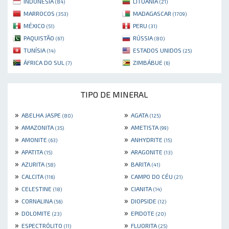
INDONÉSIA
LITUÂNIA
(84)
(21)
MARROCOS
MADAGASCAR
(353)
(1709)
MÉXICO
PERU
(51)
(31)
PAQUISTÃO
RÚSSIA
(67)
(80)
TUNÍSIA
ESTADOS UNIDOS
(14)
(25)
ÁFRICA DO SUL
ZIMBÁBUE
(7)
(6)
TIPO DE MINERAL
»
»
ABELHA JASPE
AGATA
(80)
(125)
»
»
AMAZONITA
AMETISTA
(35)
(99)
»
»
AMONITE
ANHYDRITE
(63)
(15)
»
»
APATITA
ARAGONITE
(15)
(13)
»
»
AZURITA
BARITA
(58)
(41)
»
»
CALCITA
CAMPO DO CÉU
(116)
(21)
»
»
CELESTINE
CIANITA
(18)
(14)
»
»
CORNALINA
DIOPSIDE
(56)
(12)
»
»
DOLOMITE
EPIDOTE
(23)
(20)
»
»
ESPECTRÓLITO
FLUORITA
(11)
(25)