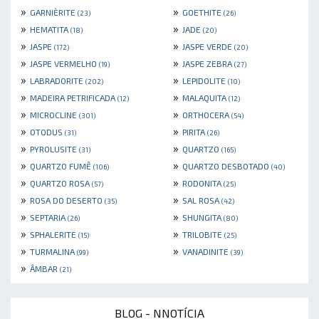
»
»
GARNIÈRITE
GOETHITE
(23)
(26)
»
»
HEMATITA
JADE
(18)
(20)
»
»
JASPE
JASPE VERDE
(172)
(20)
»
»
JASPE VERMELHO
JASPE ZEBRA
(19)
(27)
»
»
LABRADORITE
LEPIDOLITE
(202)
(10)
»
»
MADEIRA PETRIFICADA
MALAQUITA
(12)
(12)
»
»
MICROCLINE
ORTHOCERA
(301)
(54)
»
»
OTODUS
PIRITA
(31)
(26)
»
»
PYROLUSITE
QUARTZO
(31)
(165)
»
»
QUARTZO FUMÊ
QUARTZO DESBOTADO
(106)
(40)
»
»
QUARTZO ROSA
RODONITA
(57)
(25)
»
»
ROSA DO DESERTO
SAL ROSA
(35)
(42)
»
»
SEPTARIA
SHUNGITA
(26)
(80)
»
»
SPHALERITE
TRILOBITE
(15)
(25)
»
»
TURMALINA
VANADINITE
(99)
(39)
»
ÂMBAR
(21)
BLOG - NNOTÍCIA