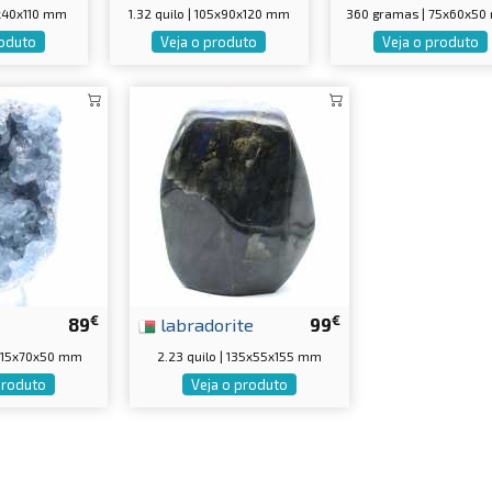
0x40x110 mm
1.32 quilo | 105x90x120 mm
360 gramas | 75x60x5
roduto
Veja o produto
Veja o produto
€
€
89
labradorite
99
 115x70x50 mm
2.23 quilo | 135x55x155 mm
produto
Veja o produto