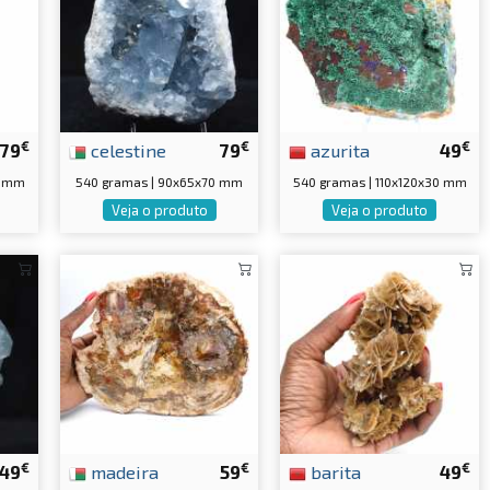
€
€
€
79
celestine
79
azurita
49
5 mm
540 gramas | 90x65x70 mm
540 gramas | 110x120x30 mm
Veja o produto
Veja o produto
€
€
€
49
madeira
59
barita
49