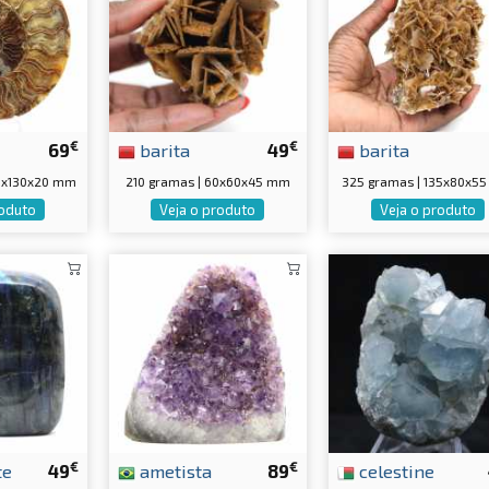
€
€
69
barita
49
barita
55x130x20 mm
210 gramas | 60x60x45 mm
325 gramas | 135x80x5
roduto
Veja o produto
Veja o produto
€
€
te
49
ametista
89
celestine