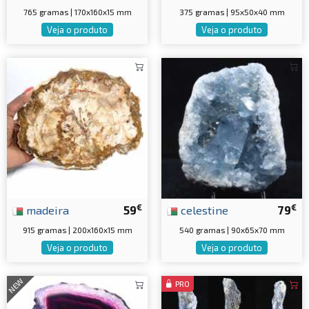
765 gramas | 170x160x15 mm
375 gramas | 95x50x40 mm
Veja o produto
Veja o produto
€
€
madeira
59
celestine
79
915 gramas | 200x160x15 mm
540 gramas | 90x65x70 mm
Veja o produto
Veja o produto
NEW
PRO