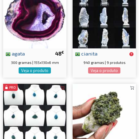
€
agata
48
cianita
300 gramas | 155x130x6 mm
940 gramas | 9 produtos
Veja o produto
Veja o produto
PRO