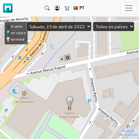
PT
à venir
en cours
terminé