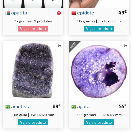
€
apatita
epidote
49
117 gramas | 9 produtos
115 gramas | 70x40x50 mm
Veja o produto
Veja o produto
NEW
€
€
ametista
89
agata
55
1.06 quilo | 95x90x120 mm
335 gramas | 150x140x7 mm
Veja o produto
Veja o produto