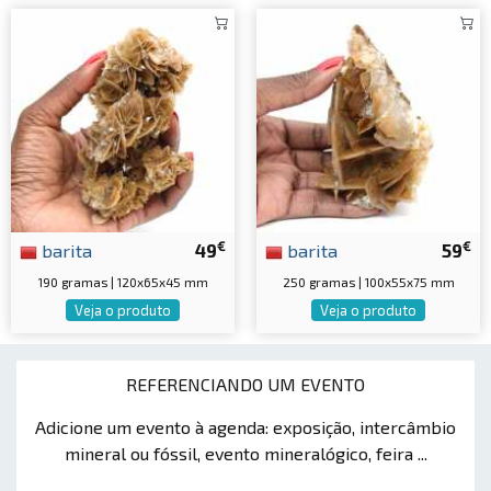
€
€
barita
49
barita
59
190 gramas | 120x65x45 mm
250 gramas | 100x55x75 mm
Veja o produto
Veja o produto
REFERENCIANDO UM EVENTO
Adicione um evento à agenda: exposição, intercâmbio
mineral ou fóssil, evento mineralógico, feira ...