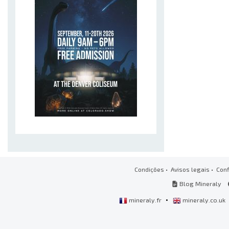
Condições
•
Avisos legais
•
Conf
Blog Mineraly
•
mineraly.fr
mineraly.co.uk