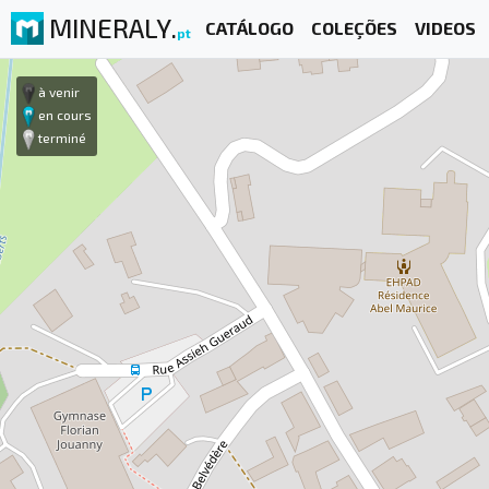
MINERALY.
CATÁLOGO
COLEÇÕES
VIDEOS
pt
à venir
en cours
terminé