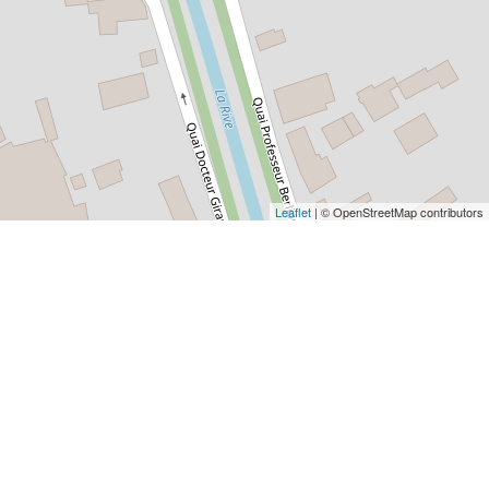
Leaflet
| © OpenStreetMap contributors