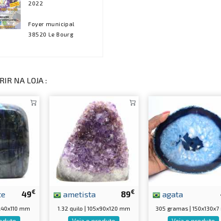
2022
Foyer municipal
38520 Le Bourg
IR NA LOJA :
€
€
te
49
ametista
89
agata
0x40x110 mm
1.32 quilo | 105x90x120 mm
305 gramas | 150x130x
roduto
Veja o produto
Veja o produto