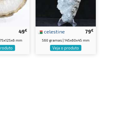
€
€
49
celestine
79
 175x125x6 mm
560 gramas | 145x60x45 mm
produto
Veja o produto