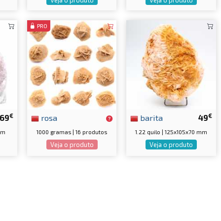
PRO
€
€
69
rosa
barita
49
 mm
1000 gramas | 16 produtos
1.22 quilo | 125x105x70 mm
Veja o produto
Veja o produto