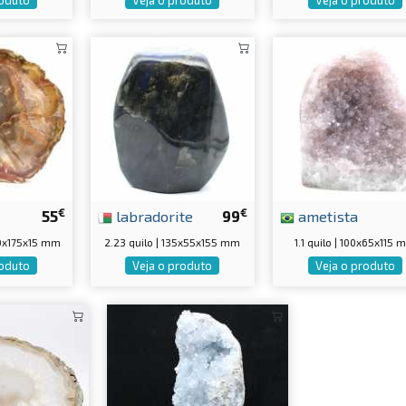
€
€
55
labradorite
99
ametista
80x175x15 mm
2.23 quilo | 135x55x155 mm
1.1 quilo | 100x65x115
roduto
Veja o produto
Veja o produto