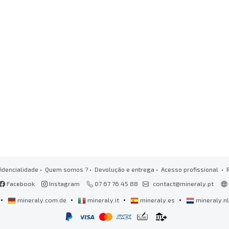
idencialidade
•
Quem somos ?
•
Devolução e entrega
•
Acesso profissional
• 
Facebook
Instagram
07 67 76 45 88
contact@mineraly.pt
•
•
•
•
mineraly.com.de
mineraly.it
mineraly.es
mineraly.n