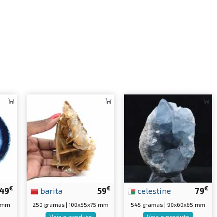
€
€
€
49
barita
59
celestine
79
7 mm
250 gramas | 100x55x75 mm
545 gramas | 90x60x65 mm
Veja o produto
Veja o produto