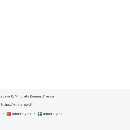
Ravaka
&
Mineraly Rennes France
https://mineraly.fr
•
•
l
mineraly.pt
mineraly.se