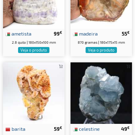
€
€
ametista
99
madeira
55
2.8 quilo | 180x150x100 mm
870 gramas | 180x175x15 mm
Veja o produto
Veja o produto
€
€
barita
59
celestine
49