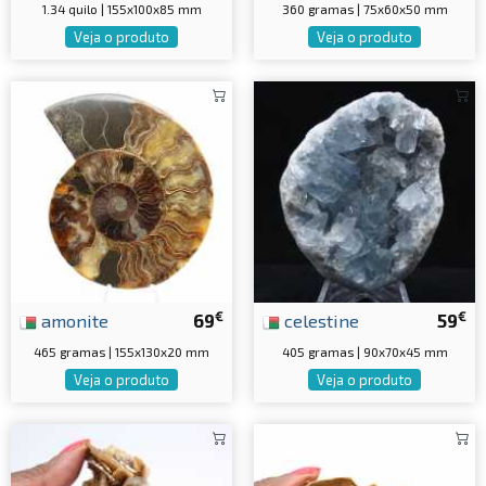
1.34 quilo | 155x100x85 mm
360 gramas | 75x60x50 mm
Veja o produto
Veja o produto
€
€
amonite
69
celestine
59
465 gramas | 155x130x20 mm
405 gramas | 90x70x45 mm
Veja o produto
Veja o produto