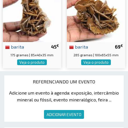
€
€
barita
45
barita
69
175 gramas | 85x40x35 mm
265 gramas | 100x65x55 mm
Veja o produto
Veja o produto
REFERENCIANDO UM EVENTO
Adicione um evento à agenda: exposição, intercâmbio
mineral ou fóssil, evento mineralógico, feira ...
ADICIONAR EVENTO