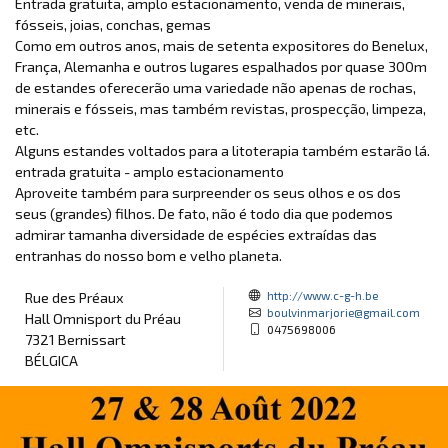
Entrada gratuita, amplo estacionamento, venda de minerais,
fósseis, joias, conchas, gemas
Como em outros anos, mais de setenta expositores do Benelux,
França, Alemanha e outros lugares espalhados por quase 300m
de estandes oferecerão uma variedade não apenas de rochas,
minerais e fósseis, mas também revistas, prospecção, limpeza,
etc.
Alguns estandes voltados para a litoterapia também estarão lá.
entrada gratuita - amplo estacionamento
Aproveite também para surpreender os seus olhos e os dos
seus (grandes) filhos. De fato, não é todo dia que podemos
admirar tamanha diversidade de espécies extraídas das
entranhas do nosso bom e velho planeta.
http://www.c-g-h.be
Rue des Préaux
boulvinmarjorie@gmail.com
Hall Omnisport du Préau
0475698006
7321 Bernissart
BÉLGICA