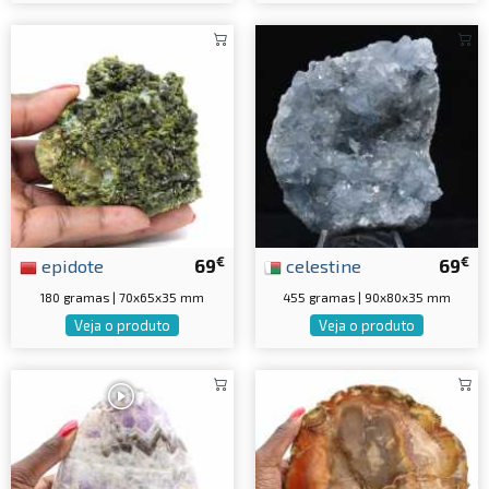
€
€
epidote
69
celestine
69
180 gramas | 70x65x35 mm
455 gramas | 90x80x35 mm
Veja o produto
Veja o produto