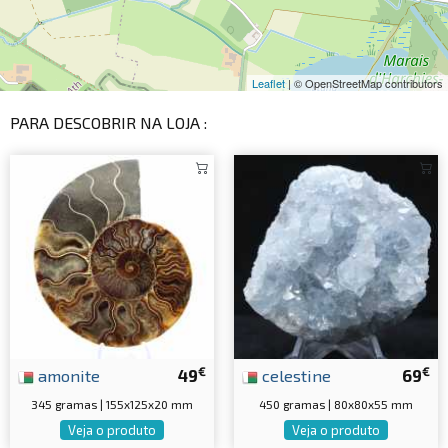
Leaflet
| © OpenStreetMap contributors
PARA DESCOBRIR NA LOJA :
€
€
amonite
49
celestine
69
345 gramas | 155x125x20 mm
450 gramas | 80x80x55 mm
Veja o produto
Veja o produto