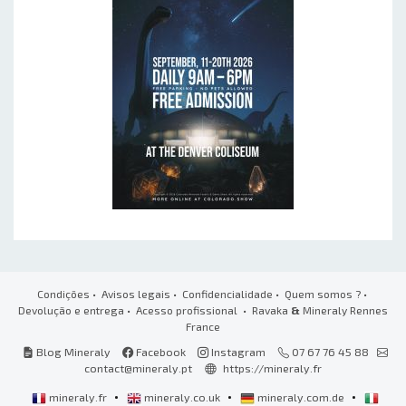
Condições
•
Avisos legais
•
Confidencialidade
•
Quem somos ?
•
Devolução e entrega
•
Acesso profissional
• Ravaka
&
Mineraly Rennes
France
Blog Mineraly
Facebook
Instagram
07 67 76 45 88
contact@mineraly.pt
https://mineraly.fr
•
•
•
mineraly.fr
mineraly.co.uk
mineraly.com.de