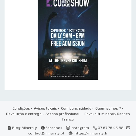
Condições
•
Avisos legais
•
Confidencialidade
•
Quem somos ?
•
Devolução e entrega
•
Acesso profissional
• Ravaka
&
Mineraly Rennes
France
Blog Mineraly
Facebook
Instagram
07 67 76 45 88
contact@mineraly.pt
https://mineraly.fr