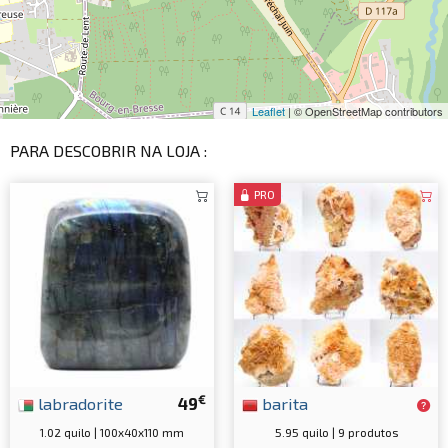
Leaflet
| © OpenStreetMap contributors
PARA DESCOBRIR NA LOJA :
PRO
€
labradorite
49
barita
1.02 quilo | 100x40x110 mm
5.95 quilo | 9 produtos