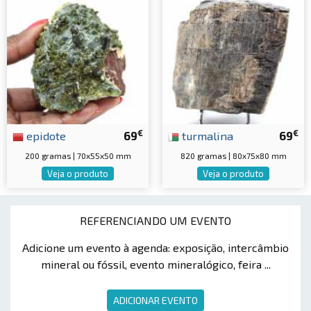
€
€
epidote
69
turmalina
69
200 gramas | 70x55x50 mm
820 gramas | 80x75x80 mm
Veja o produto
Veja o produto
REFERENCIANDO UM EVENTO
Adicione um evento à agenda: exposição, intercâmbio
mineral ou fóssil, evento mineralógico, feira ...
ADICIONAR EVENTO