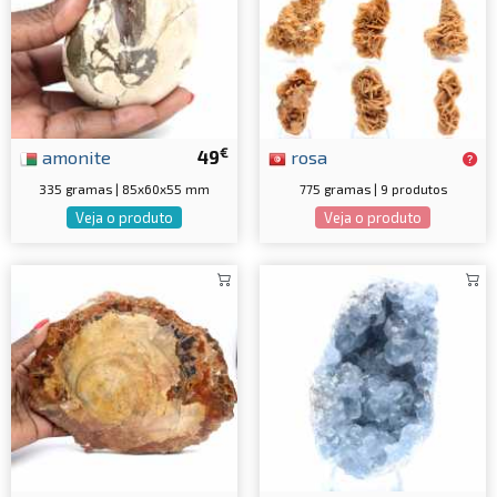
€
amonite
49
rosa
335 gramas | 85x60x55 mm
775 gramas | 9 produtos
Veja o produto
Veja o produto