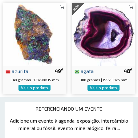
NEW
€
€
azurita
49
agata
48
540 gramas | 170x90x35 mm
300 gramas | 155x130x6 mm
Veja o produto
Veja o produto
REFERENCIANDO UM EVENTO
Adicione um evento à agenda: exposição, intercâmbio
mineral ou fóssil, evento mineralógico, feira ...