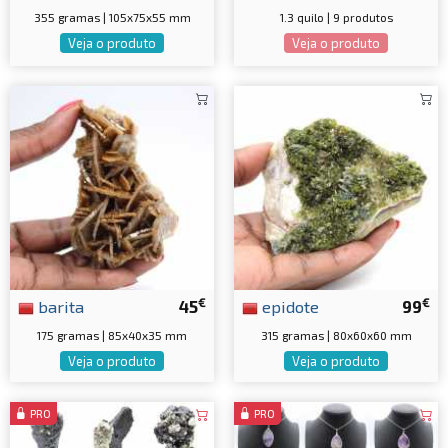
355 gramas | 105x75x55 mm
1.3 quilo | 9 produtos
Veja o produto
Veja o produto
€
€
barita
45
epidote
99
175 gramas | 85x40x35 mm
315 gramas | 80x60x60 mm
Veja o produto
Veja o produto
PRO
PRO