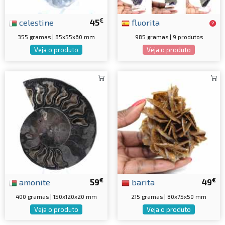
€
celestine
45
fluorita
355 gramas | 85x55x60 mm
985 gramas | 9 produtos
Veja o produto
Veja o produto
€
€
amonite
59
barita
49
400 gramas | 150x120x20 mm
215 gramas | 80x75x50 mm
Veja o produto
Veja o produto