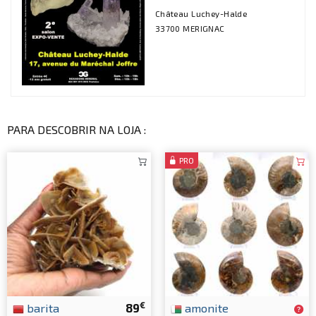
Château Luchey-Halde
33700 MERIGNAC
PARA DESCOBRIR NA LOJA :
PRO
€
barita
89
amonite