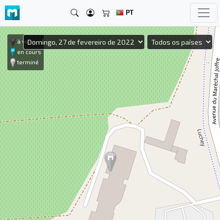
PT
à venir
en cours
terminé