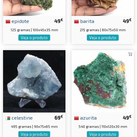
€
€
epidote
49
barita
49
125 gramas | 100x45x35 mm
215 gramas | 80x75x50 mm
Veja o produto
Veja o produto
€
€
celestine
69
azurita
49
495 gramas | 90x75x65 mm
540 gramas | 110x120x30 mm
Veja o produto
Veja o produto