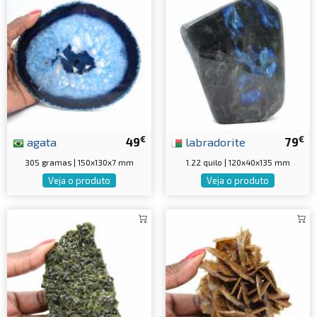
€
€
agata
49
labradorite
79
305 gramas | 150x130x7 mm
1.22 quilo | 120x40x135 mm
Veja o produto
Veja o produto