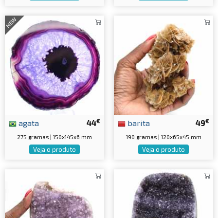
NEW
€
€
agata
44
barita
49
275 gramas | 150x145x6 mm
190 gramas | 120x65x45 mm
Veja o produto
Veja o produto