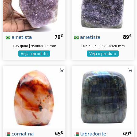
€
€
ametista
79
ametista
89
1.05 quilo | 95x60x125 mm
1.06 quilo | 95x90x120 mm
Veja o produto
Veja o produto
€
€
cornalina
45
labradorite
49