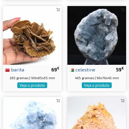
€
€
barita
69
celestine
59
265 gramas | 100x65x55 mm
405 gramas | 90x70x45 mm
Veja o produto
Veja o produto