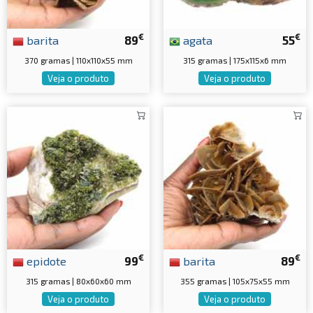
€
€
barita
89
agata
55
370 gramas | 110x110x55 mm
315 gramas | 175x115x6 mm
Veja o produto
Veja o produto
€
€
epidote
99
barita
89
315 gramas | 80x60x60 mm
355 gramas | 105x75x55 mm
Veja o produto
Veja o produto