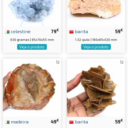
€
€
celestine
79
barita
59
630 gramas | 85x70x55 mm
1.32 quilo | 160x65x120 mm
Veja o produto
Veja o produto
€
€
madeira
49
barita
59