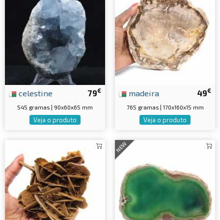
€
€
celestine
79
madeira
49
545 gramas | 90x60x65 mm
765 gramas | 170x160x15 mm
Veja o produto
Veja o produto
NEW