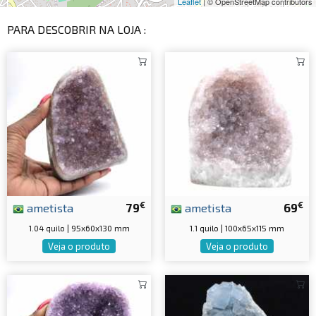
Leaflet
| © OpenStreetMap contributors
PARA DESCOBRIR NA LOJA :
€
€
ametista
79
ametista
69
1.04 quilo | 95x60x130 mm
1.1 quilo | 100x65x115 mm
Veja o produto
Veja o produto