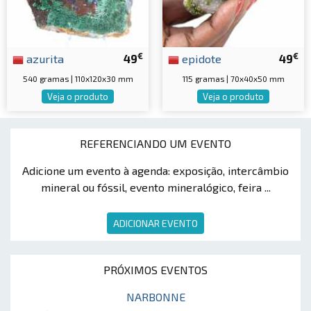
€
€
azurita
49
epidote
49
540 gramas | 110x120x30 mm
115 gramas | 70x40x50 mm
Veja o produto
Veja o produto
REFERENCIANDO UM EVENTO
Adicione um evento à agenda: exposição, intercâmbio
mineral ou fóssil, evento mineralógico, feira ...
ADICIONAR EVENTO
PRÓXIMOS EVENTOS
NARBONNE