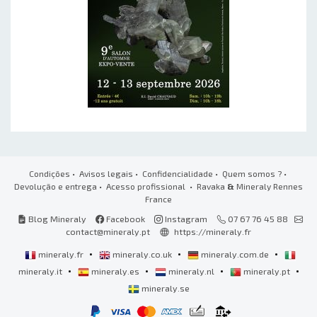
Condições
•
Avisos legais
•
Confidencialidade
•
Quem somos ?
•
Devolução e entrega
•
Acesso profissional
• Ravaka
&
Mineraly Rennes
France
Blog Mineraly
Facebook
Instagram
07 67 76 45 88
contact@mineraly.pt
https://mineraly.fr
•
•
•
mineraly.fr
mineraly.co.uk
mineraly.com.de
•
•
•
•
mineraly.it
mineraly.es
mineraly.nl
mineraly.pt
mineraly.se