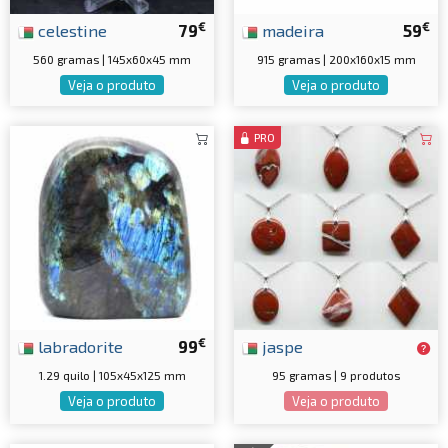
€
€
celestine
79
madeira
59
560 gramas | 145x60x45 mm
915 gramas | 200x160x15 mm
Veja o produto
Veja o produto
PRO
€
labradorite
99
jaspe
1.29 quilo | 105x45x125 mm
95 gramas | 9 produtos
Veja o produto
Veja o produto