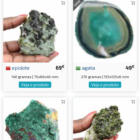
NEW
€
€
epidote
69
agata
49
140 gramas | 75x60x40 mm
270 gramas | 155x125x6 mm
Veja o produto
Veja o produto