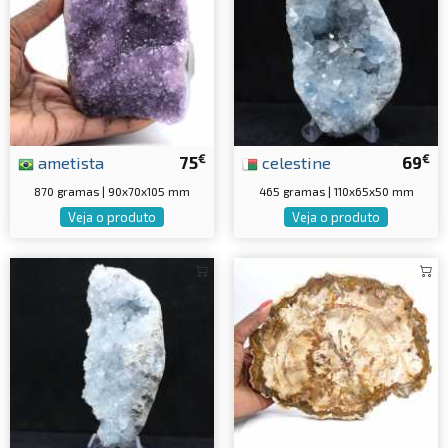
€
€
ametista
75
celestine
69
870 gramas | 90x70x105 mm
465 gramas | 110x65x50 mm
Veja o produto
Veja o produto