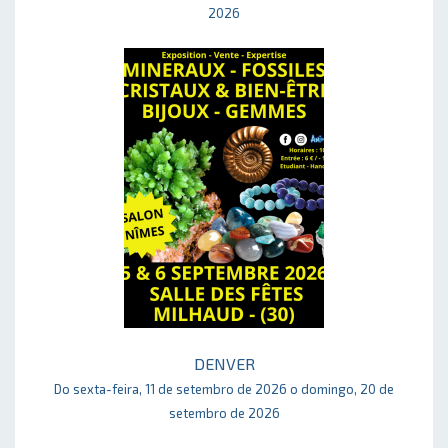
2026
DENVER
Do sexta-feira, 11 de setembro de 2026 o domingo, 20 de
setembro de 2026