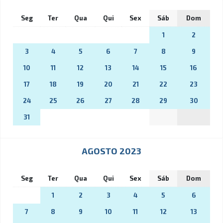
Seg
Ter
Qua
Qui
Sex
Sáb
Dom
1
2
3
4
5
6
7
8
9
10
11
12
13
14
15
16
17
18
19
20
21
22
23
24
25
26
27
28
29
30
31
AGOSTO 2023
Seg
Ter
Qua
Qui
Sex
Sáb
Dom
1
2
3
4
5
6
7
8
9
10
11
12
13