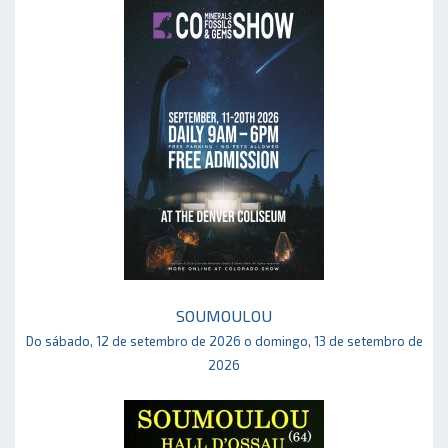
SOUMOULOU
Do sábado, 12 de setembro de 2026 o domingo, 13 de setembro de
2026