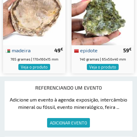
€
€
madeira
49
epidote
59
765 gramas | 170x160x15 mm
140 gramas | 65x50x40 mm
Veja o produto
Veja o produto
REFERENCIANDO UM EVENTO
Adicione um evento à agenda: exposição, intercâmbio
mineral ou fóssil, evento mineralógico, feira ...
ADICIONAR EVENTO