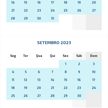
14
15
16
17
18
19
20
21
22
23
24
25
26
27
28
29
30
31
SETEMBRO 2023
Seg
Ter
Qua
Qui
Sex
Sáb
Dom
1
2
3
4
5
6
7
8
9
10
11
12
13
14
15
16
17
18
19
20
21
22
23
24
25
26
27
28
29
30