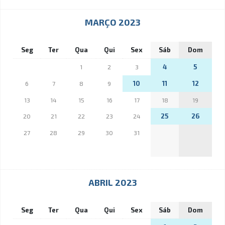
MARÇO 2023
Seg
Ter
Qua
Qui
Sex
Sáb
Dom
4
5
1
2
3
10
11
12
6
7
8
9
13
14
15
16
17
18
19
25
26
20
21
22
23
24
27
28
29
30
31
ABRIL 2023
Seg
Ter
Qua
Qui
Sex
Sáb
Dom