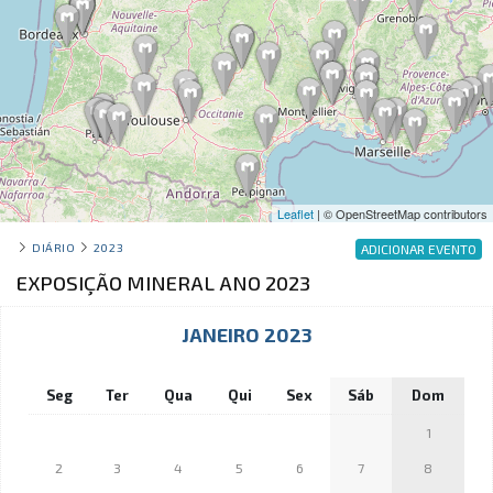
Leaflet
| © OpenStreetMap contributors
DIÁRIO
2023
ADICIONAR EVENTO
EXPOSIÇÃO MINERAL ANO 2023
JANEIRO 2023
Seg
Ter
Qua
Qui
Sex
Sáb
Dom
1
2
3
4
5
6
7
8