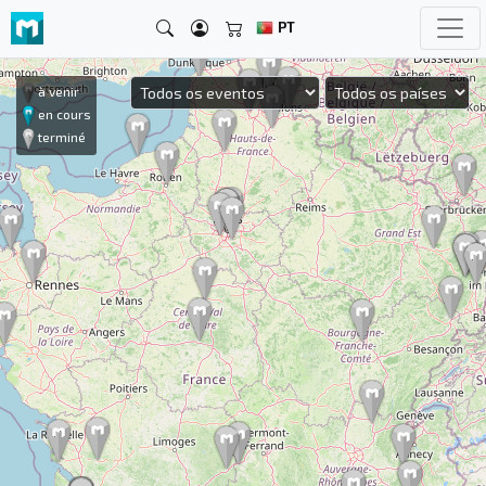
PT
à venir
en cours
terminé