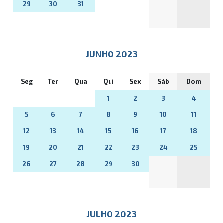
29
30
31
JUNHO 2023
Seg
Ter
Qua
Qui
Sex
Sáb
Dom
1
2
3
4
5
6
7
8
9
10
11
12
13
14
15
16
17
18
19
20
21
22
23
24
25
26
27
28
29
30
JULHO 2023