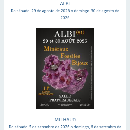
ALBI
Do sábado, 29 de agosto de 2026 o domingo, 30 de agosto de
2026
MILHAUD
Do sábado, 5 de setembro de 2026 o domingo, 6 de setembro de