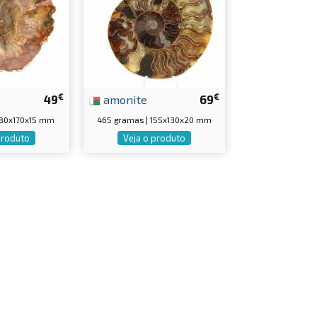
€
€
49
amonite
69
180x170x15 mm
465 gramas | 155x130x20 mm
produto
Veja o produto