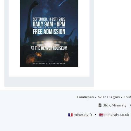
Condições
•
Avisos legais
•
Conf
Blog Mineraly
•
mineraly.fr
mineraly.co.uk