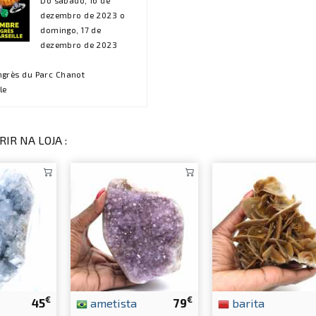
Do sábado, 16 de
dezembro de 2023 o
domingo, 17 de
dezembro de 2023
ngrès du Parc Chanot
le
IR NA LOJA :
€
€
45
ametista
79
barita