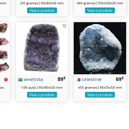
5 mm
210 gramas | 60x60x45 mm
400 gramas | 150x120x20 mm
Veja o produto
Veja o produto
€
€
ametista
89
celestine
69
tos
1.06 quilo | 95x90x120 mm
455 gramas | 90x75x50 mm
Veja o produto
Veja o produto