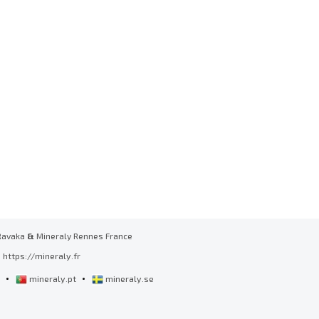
Ravaka
&
Mineraly Rennes France
https://mineraly.fr
•
•
l
mineraly.pt
mineraly.se