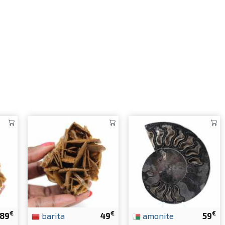
€
€
€
89
barita
49
amonite
59