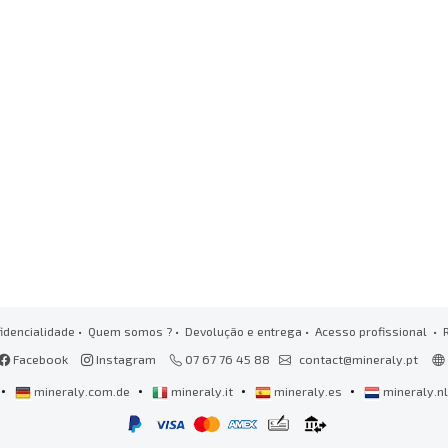
idencialidade
•
Quem somos ?
•
Devolução e entrega
•
Acesso profissional
• 
Facebook
Instagram
07 67 76 45 88
contact@mineraly.pt
•
•
•
•
mineraly.com.de
mineraly.it
mineraly.es
mineraly.n