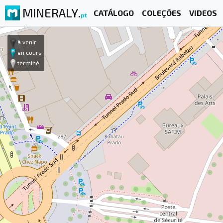
MINERALY.
CATÁLOGO
COLEÇÕES
VIDEOS
pt
à venir
en cours
terminé