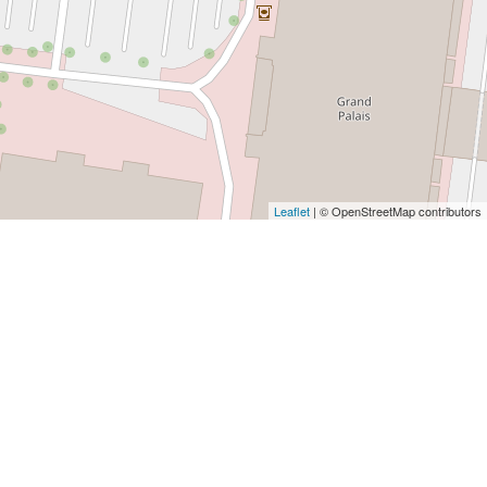
Leaflet
| © OpenStreetMap contributors