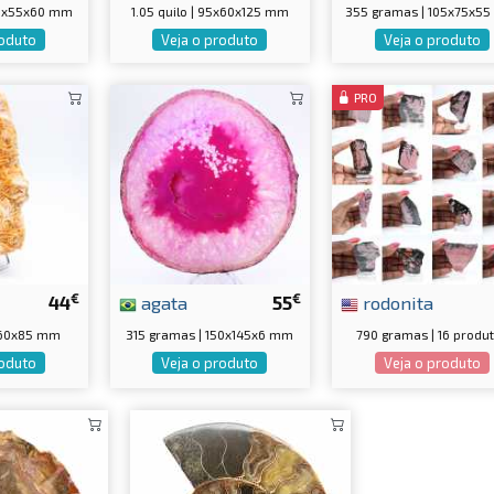
85x55x60 mm
1.05 quilo | 95x60x125 mm
355 gramas | 105x75x5
roduto
Veja o produto
Veja o produto
PRO
€
€
44
agata
55
rodonita
0x60x85 mm
315 gramas | 150x145x6 mm
790 gramas | 16 produ
roduto
Veja o produto
Veja o produto