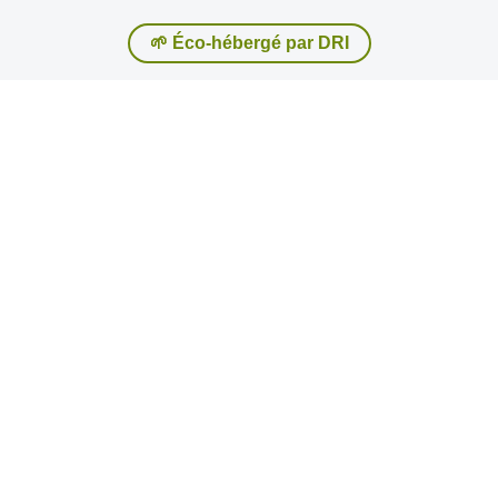
🌱 Éco-hébergé par DRI