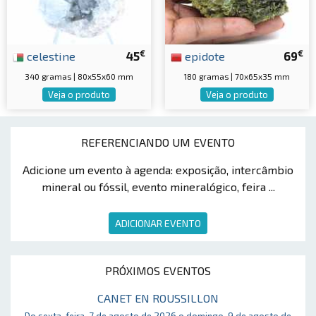
€
€
celestine
45
epidote
69
340 gramas | 80x55x60 mm
180 gramas | 70x65x35 mm
Veja o produto
Veja o produto
REFERENCIANDO UM EVENTO
Adicione um evento à agenda: exposição, intercâmbio
mineral ou fóssil, evento mineralógico, feira ...
ADICIONAR EVENTO
PRÓXIMOS EVENTOS
CANET EN ROUSSILLON
Do sexta-feira, 7 de agosto de 2026 o domingo, 9 de agosto de