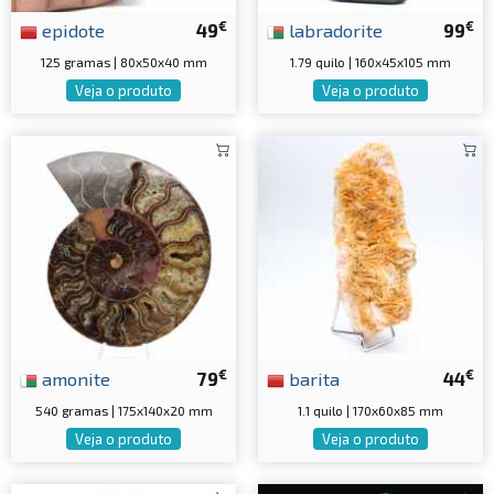
€
€
epidote
49
labradorite
99
125 gramas | 80x50x40 mm
1.79 quilo | 160x45x105 mm
Veja o produto
Veja o produto
€
€
amonite
79
barita
44
540 gramas | 175x140x20 mm
1.1 quilo | 170x60x85 mm
Veja o produto
Veja o produto