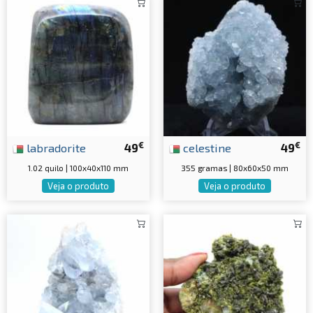
€
€
labradorite
49
celestine
49
1.02 quilo | 100x40x110 mm
355 gramas | 80x60x50 mm
Veja o produto
Veja o produto