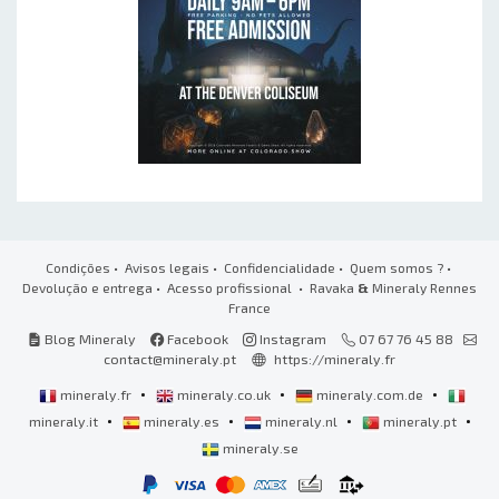
Condições
•
Avisos legais
•
Confidencialidade
•
Quem somos ?
•
Devolução e entrega
•
Acesso profissional
• Ravaka
&
Mineraly Rennes
France
Blog Mineraly
Facebook
Instagram
07 67 76 45 88
contact@mineraly.pt
https://mineraly.fr
•
•
•
mineraly.fr
mineraly.co.uk
mineraly.com.de
•
•
•
•
mineraly.it
mineraly.es
mineraly.nl
mineraly.pt
mineraly.se