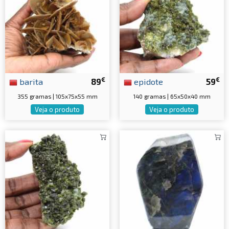
€
€
barita
89
epidote
59
355 gramas | 105x75x55 mm
140 gramas | 65x50x40 mm
Veja o produto
Veja o produto