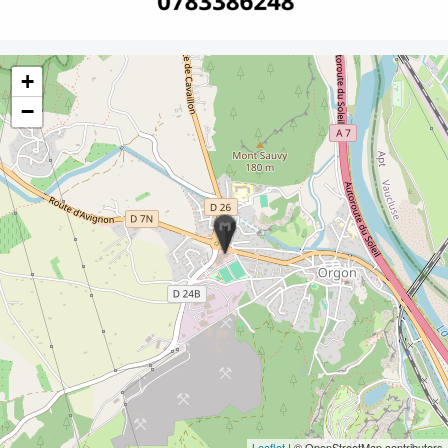
+
−
Leaflet
| © OpenStreetMap contributors