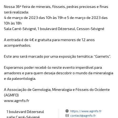
Nossa 36ª feira de minerais, fósseis, pedras preciosas e finas
será realizada:
4 de março de 2023 das 10h às 19h e 5 de março de 2023 das
10h às 18h
Sala Carré-Sévigné, 1 boulevard Dézerseul, Cesson-Sévigné
A entrada é de 4€ e gratuita para menores de 12 anos
acompanhados.
Este ano será marcado por uma exposição temática: “Garnets”.
Esperamos poder recebê-lo neste evento imperdível para
amadores e para quem deseja descobrir o mundo da mineralogia
e da paleontologia.
A Associação de Gemologia, Mineralogia e Fósseis do Ocidente
(AGMFO)
www.agmfo.fr
https://www.agmfo.fr
1 boulevard Dézerseul
contact@agmfo.fr
salle Carré-Sévigné