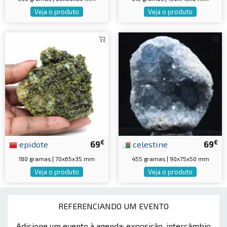
Veja o produto
Veja o produto
€
€
epidote
69
celestine
69
180 gramas | 70x65x35 mm
455 gramas | 90x75x50 mm
Veja o produto
Veja o produto
REFERENCIANDO UM EVENTO
Adicione um evento à agenda: exposição, intercâmbio