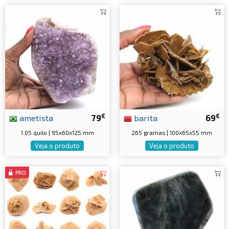
€
€
ametista
79
barita
69
1.05 quilo | 95x60x125 mm
265 gramas | 100x65x55 mm
Veja o produto
Veja o produto
PRO