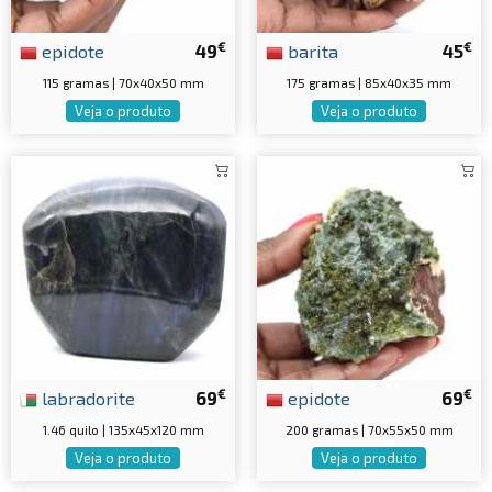
€
€
epidote
49
barita
45
115 gramas | 70x40x50 mm
175 gramas | 85x40x35 mm
Veja o produto
Veja o produto
€
€
labradorite
69
epidote
69
1.46 quilo | 135x45x120 mm
200 gramas | 70x55x50 mm
Veja o produto
Veja o produto