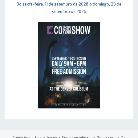
Do sexta-feira, 11 de setembro de 2026 o domingo, 20 de
setembro de 2026
Condições
•
Avisos legais
•
Confidencialidade
•
Quem somos ?
•