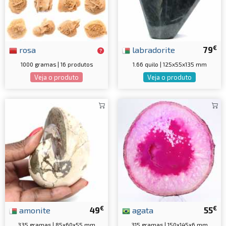
€
rosa
labradorite
79
1000 gramas | 16 produtos
1.66 quilo | 125x55x135 mm
Veja o produto
Veja o produto
€
€
amonite
49
agata
55
335 gramas | 85x60x55 mm
315 gramas | 150x145x6 mm