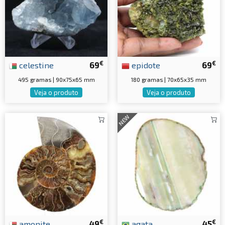
€
€
celestine
69
epidote
69
495 gramas | 90x75x65 mm
180 gramas | 70x65x35 mm
Veja o produto
Veja o produto
NEW
€
€
amonite
49
agata
45