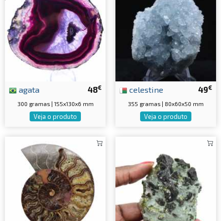
€
€
agata
48
celestine
49
300 gramas | 155x130x6 mm
355 gramas | 80x60x50 mm
Veja o produto
Veja o produto