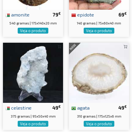
€
€
amonite
79
epidote
69
540 gramas | 175x140x20 mm
140 gramas | 75x60x40 mm
Veja o produto
Veja o produto
NEW
€
€
celestine
49
agata
49
375 gramas | 95x50x40 mm
310 gramas | 175x125x6 mm
Veja o produto
Veja o produto