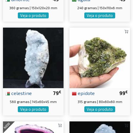
360 gramas | 150x120x20 mm
240 gramas | 150x110x6 mm
Veja o produto
Veja o produto
€
€
celestine
79
epidote
99
560 gramas | 145x60x45 mm
315 gramas | 80x60x60 mm
Veja o produto
Veja o produto
NEW