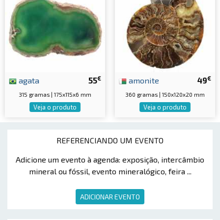
€
€
agata
55
amonite
49
315 gramas | 175x115x6 mm
360 gramas | 150x120x20 mm
Veja o produto
Veja o produto
REFERENCIANDO UM EVENTO
Adicione um evento à agenda: exposição, intercâmbio
mineral ou fóssil, evento mineralógico, feira ...
ADICIONAR EVENTO