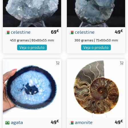
€
€
celestine
69
celestine
49
450 gramas | 80x80x55 mm
360 gramas | 75x60x50 mm
Veja o produto
Veja o produto
€
€
agata
49
amonite
49