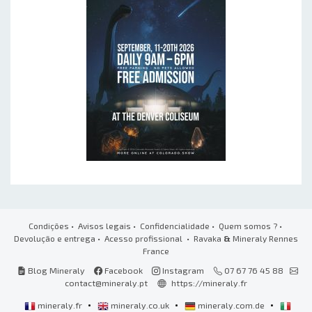
Condições
•
Avisos legais
•
Confidencialidade
•
Quem somos ?
•
Devolução e entrega
•
Acesso profissional
• Ravaka
&
Mineraly Rennes
France
Blog Mineraly
Facebook
Instagram
07 67 76 45 88
contact@mineraly.pt
https://mineraly.fr
•
•
•
mineraly.fr
mineraly.co.uk
mineraly.com.de