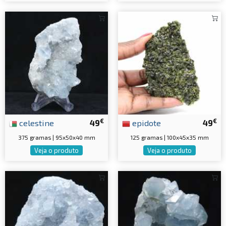
€
€
celestine
49
epidote
49
375 gramas | 95x50x40 mm
125 gramas | 100x45x35 mm
Veja o produto
Veja o produto