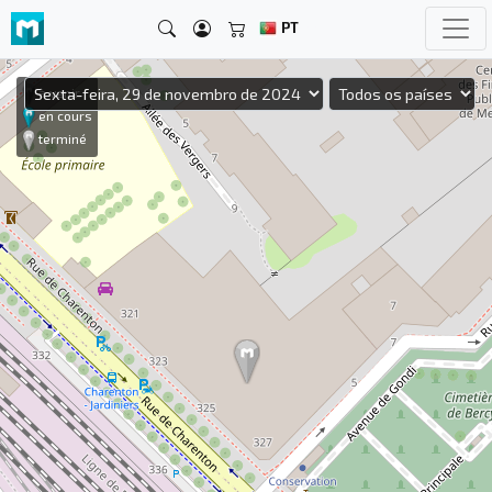
PT
à venir
en cours
terminé