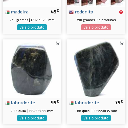
€
madeira
49
rodonita
765 gramas | 170x160x15 mm
790 gramas | 16 produtos
Veja o produto
Veja o produto
€
€
labradorite
99
labradorite
79
2.23 quilo | 135x55x155 mm
1.66 quilo | 125x55x135 mm
Veja o produto
Veja o produto