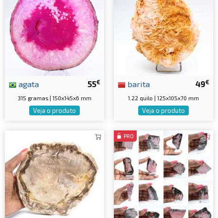
€
€
agata
55
barita
49
315 gramas | 150x145x6 mm
1.22 quilo | 125x105x70 mm
Veja o produto
Veja o produto
PRO