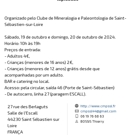
Organizado pelo Clube de Mineralogia e Paleontologia de Saint-
Sébastien-sur-Loire
Sábado, 19 de outubro e domingo, 20 de outubro de 2024.
Horário: 10h às 19h
Preços de entrada:
- Adultos 4€,
- Crianças (menores de 16 anos) 2€,
- Crianças (menores de 12 anos) grátis desde que
acompanhadas por um adulto.
BAR e catering no local.
Acesso: pela circular, saída 46 (Porte de Saint-Sébastien)
- De autocarro, linha 27 (paragem ESCALL).
http://www.cmpssl.fr
27 rue des Berlaguts
cmpssl44@gmail.com
Salle de l'Escall
06 19 76 68 63
44230 Saint Sébastien sur
BOSSIS Thierry
Loire
FRANÇA