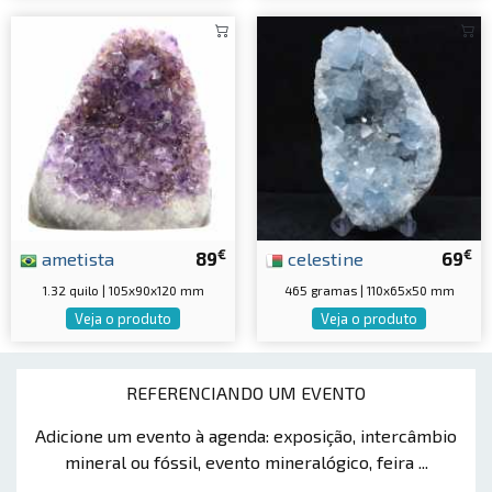
€
€
ametista
89
celestine
69
1.32 quilo | 105x90x120 mm
465 gramas | 110x65x50 mm
Veja o produto
Veja o produto
REFERENCIANDO UM EVENTO
Adicione um evento à agenda: exposição, intercâmbio
mineral ou fóssil, evento mineralógico, feira ...