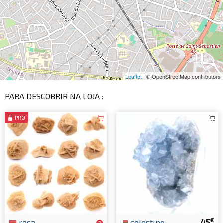
Leaflet
| © OpenStreetMap contributors
PARA DESCOBRIR NA LOJA :
PRO
€
rosa
celestine
45