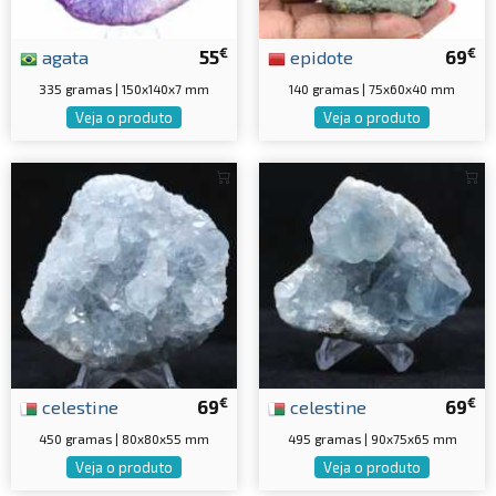
€
€
agata
55
epidote
69
335 gramas | 150x140x7 mm
140 gramas | 75x60x40 mm
Veja o produto
Veja o produto
€
€
celestine
69
celestine
69
450 gramas | 80x80x55 mm
495 gramas | 90x75x65 mm
Veja o produto
Veja o produto