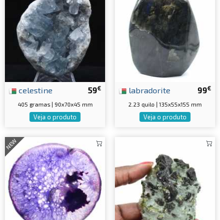
€
€
celestine
59
labradorite
99
405 gramas | 90x70x45 mm
2.23 quilo | 135x55x155 mm
Veja o produto
Veja o produto
NEW