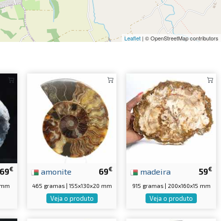
Leaflet
| © OpenStreetMap contributors
€
€
€
69
amonite
69
madeira
59
0 mm
465 gramas | 155x130x20 mm
915 gramas | 200x160x15 mm
Veja o produto
Veja o produto