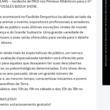
AAS – nordeste de PAU) nos Pirineus Atlânticos para o 4º
FOSSILES BIJOUX SHOW.
o acontecerá no Pavilhão Desportivo localizado ao lado da
ra animar o evento, expositores profissionais e amadores
ão ao público suas últimas inovações vindas do mundo
rança e do Grande Sudoeste. Uma grande variedade de
ósseis e joias serão oferecidos para venda para o deleite
 idosos.
er ainda mais às expectativas do público, um serviço
e avaliação especializada também será oferecido pelo
r para aqueles que desejarem ter suas descobertas
cas ou paleontológicas determinadas. Este show deve,
 no ano passado, atrair um grande número de
s e, ao mesmo tempo, conscientizar iniciantes e jovens
aravilhas da Terra.
úblico: das 10h às 19h no sábado e das 10h às 18h no
RATUITA!!!
ento: estacionamento gratuito!