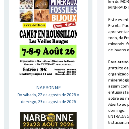
km de MORL
MINERAUX 
Este event
Escola. Pa
apresentar
todo, da F
minerais, f
de jovens e
Para atend
gratuito d
organizado
mineralógi
assim como
NARBONNE
entusiasta
Do sábado, 22 de agosto de 2026 o
sobre as m
domingo, 23 de agosto de 2026
Aberto ao p
domingo.
ENTRADA G
Estacionam