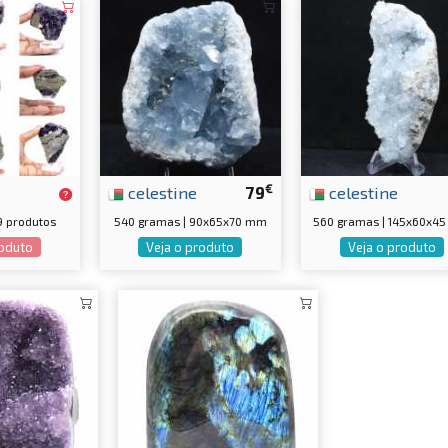
€
celestine
79
celestine
9 produtos
540 gramas | 90x65x70 mm
560 gramas | 145x60x4
roduto
Veja o produto
Veja o produto