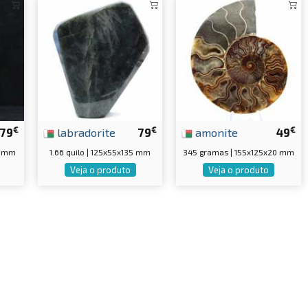
€
€
€
79
labradorite
79
amonite
49
5 mm
1.66 quilo | 125x55x135 mm
345 gramas | 155x125x20 mm
Veja o produto
Veja o produto