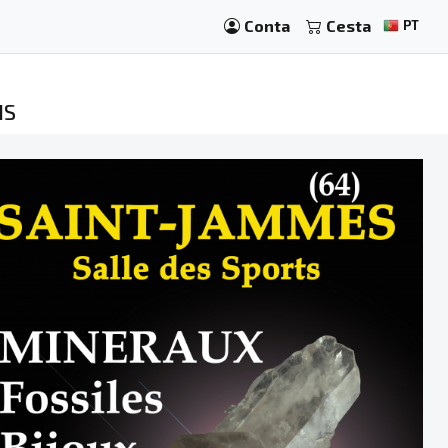
Conta
Cesta
PT
IS