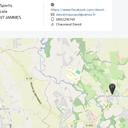
 Sports
https://www.facebook.com/david...
Ecole
davidchauvaud@yahoo.fr
ANT-JAMMES
0662216749
Chauvaud David