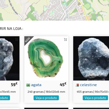
IR NA LOJA :
NEW
€
€
59
agata
45
celestine
90x70x45 mm
240 gramas | 160x120x6 mm
455 gramas | 90x75x5
roduto
Veja o produto
Veja o produto