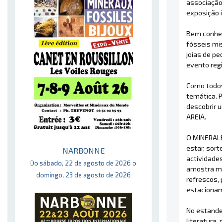
associação 
exposição 
Bem conhec
fósseis mi
joias de pe
evento regi
Como todos
temática. 
descobrir 
AREIA.
O MINERAL
estar, sort
NARBONNE
actividade
Do sábado, 22 de agosto de 2026 o
amostra mi
domingo, 23 de agosto de 2026
refrescos,
estacionam
No estande
literatura,