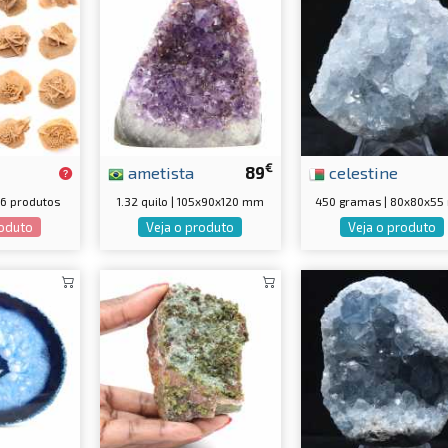
€
ametista
89
celestine
16 produtos
1.32 quilo | 105x90x120 mm
450 gramas | 80x80x5
roduto
Veja o produto
Veja o produto