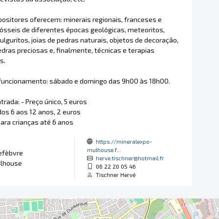
ositores oferecem: minerais regionais, franceses e
fósseis de diferentes épocas geológicas, meteoritos,
fulguritos, joias de pedras naturais, objetos de decoração,
dras preciosas e, finalmente, técnicas e terapias
s.
 funcionamento: sábado e domingo das 9h00 às 18h00.
trada: - Preço único, 5 euros
dos 6 aos 12 anos, 2 euros
para crianças até 6 anos
https://mineralexpo-
o
mulhouse.f...
efèbvre
herve.tischner@hotmail.fr
lhouse
06 22 20 05 46
Tischner Hervé