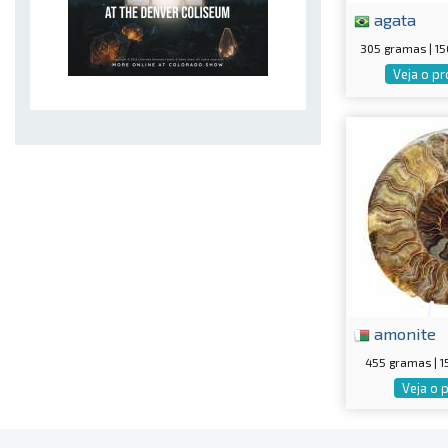
agata
305 gramas | 1
Veja o p
amonite
455 gramas | 
Veja o 