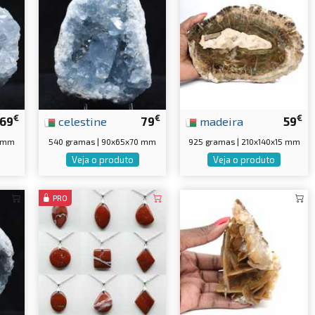
€
€
€
69
celestine
79
madeira
59
5 mm
540 gramas | 90x65x70 mm
925 gramas | 210x140x15 mm
Veja o produto
Veja o produto
PRO