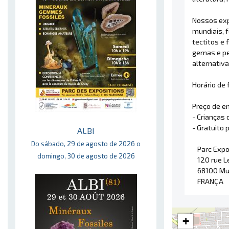
Nossos exp
mundiais, 
tectitos e 
gemas e pe
alternativa
Horário de
Preço de en
- Crianças 
- Gratuito 
ALBI
Do sábado, 29 de agosto de 2026 o
Parc Exp
domingo, 30 de agosto de 2026
120 rue L
68100 Mu
FRANÇA
+