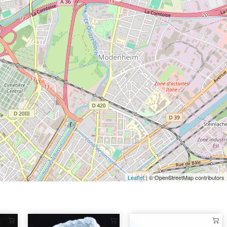
Leaflet
| © OpenStreetMap contributors