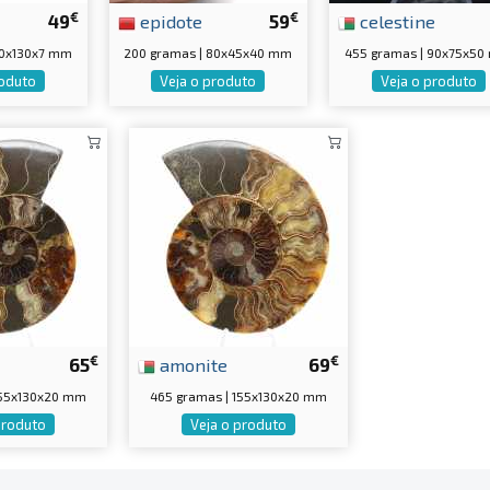
€
€
49
epidote
59
celestine
50x130x7 mm
200 gramas | 80x45x40 mm
455 gramas | 90x75x5
roduto
Veja o produto
Veja o produto
€
€
65
amonite
69
155x130x20 mm
465 gramas | 155x130x20 mm
produto
Veja o produto