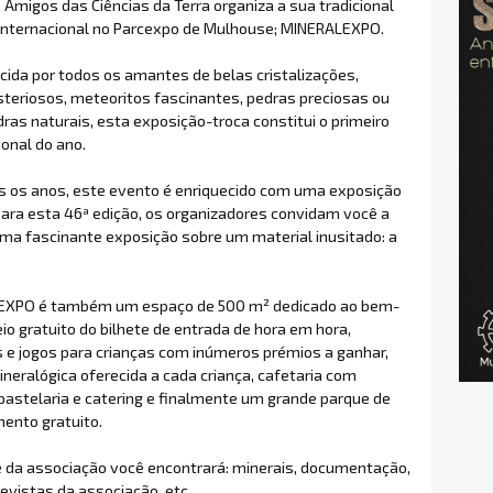
Amigos das Ciências da Terra organiza a sua tradicional
internacional no Parcexpo de Mulhouse; MINERALEXPO.
ida por todos os amantes de belas cristalizações,
steriosos, meteoritos fascinantes, pedras preciosas ou
dras naturais, esta exposição-troca constitui o primeiro
onal do ano.
 os anos, este evento é enriquecido com uma exposição
Para esta 46ª edição, os organizadores convidam você a
uma fascinante exposição sobre um material inusitado: a
EXPO é também um espaço de 500 m² dedicado ao bem-
eio gratuito do bilhete de entrada de hora em hora,
s e jogos para crianças com inúmeros prémios a ganhar,
neralógica oferecida a cada criança, cafetaria com
 pastelaria e catering e finalmente um grande parque de
ento gratuito.
 da associação você encontrará: minerais, documentação,
 revistas da associação, etc.