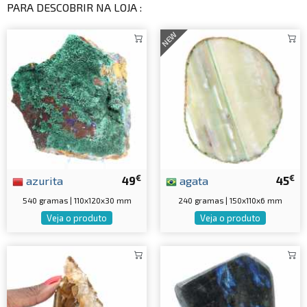
PARA DESCOBRIR NA LOJA :
NEW
€
€
azurita
49
agata
45
540 gramas | 110x120x30 mm
240 gramas | 150x110x6 mm
Veja o produto
Veja o produto