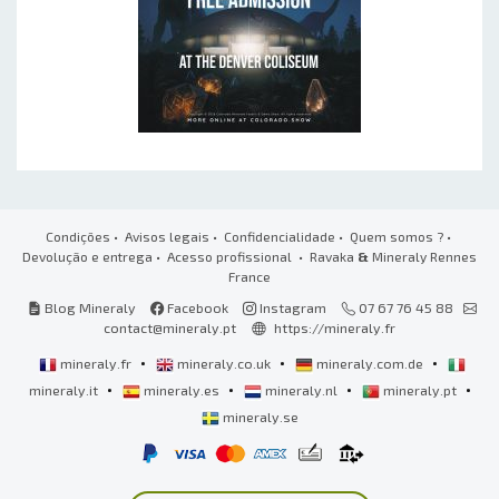
Condições
•
Avisos legais
•
Confidencialidade
•
Quem somos ?
•
Devolução e entrega
•
Acesso profissional
• Ravaka
&
Mineraly Rennes
France
Blog Mineraly
Facebook
Instagram
07 67 76 45 88
contact@mineraly.pt
https://mineraly.fr
•
•
•
mineraly.fr
mineraly.co.uk
mineraly.com.de
•
•
•
•
mineraly.it
mineraly.es
mineraly.nl
mineraly.pt
mineraly.se