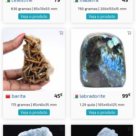
630 gramas | 85x70x55 mm
790 gramas | 200x155x15 mm
Veja o produto
Veja o produto
€
€
barita
45
labradorite
99
175 gramas | 85x40x35 mm
1.29 quilo | 105x45x125 mm
Veja o produto
Veja o produto