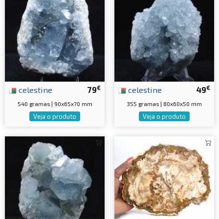
€
€
celestine
79
celestine
49
540 gramas | 90x65x70 mm
355 gramas | 80x60x50 mm
Veja o produto
Veja o produto