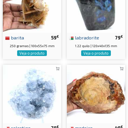
€
€
barita
59
labradorite
79
250 gramas | 100x55x75 mm
1.22 quilo | 120x40x135 mm
Veja o produto
Veja o produto
€
€
celestine
79
madeira
49