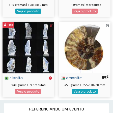
340 gramas | 80x55x60 mm
114 gramas | 9 produtos
Veja o produto
Veja o produto
PRO
€
cianita
amonite
65
940 gramas | 9 produtos
455 gramas | 155x130x20 mm
Veja o produto
Veja o produto
REFERENCIANDO UM EVENTO