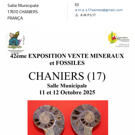
Salle Municipale
a.m.p.s.17saintes@gmail.com
17610 CHANIERS
A.M.P.S.17
FRANÇA