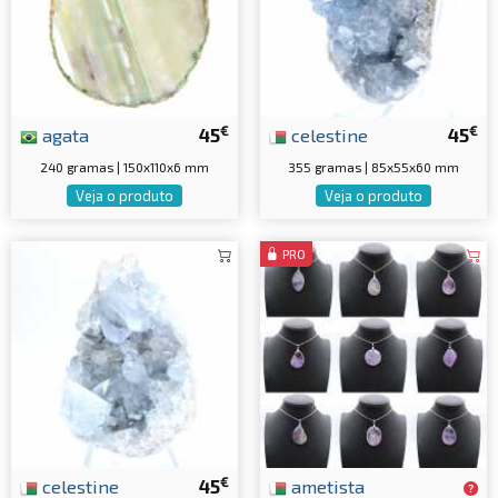
€
€
agata
45
celestine
45
240 gramas | 150x110x6 mm
355 gramas | 85x55x60 mm
Veja o produto
Veja o produto
PRO
€
celestine
45
ametista