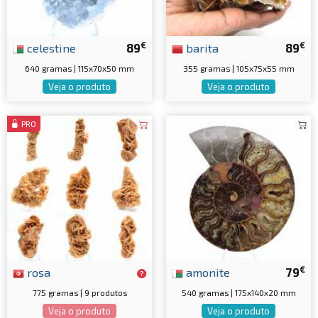
€
€
celestine
89
barita
89
640 gramas | 115x70x50 mm
355 gramas | 105x75x55 mm
Veja o produto
Veja o produto
PRO
€
rosa
amonite
79
775 gramas | 9 produtos
540 gramas | 175x140x20 mm
Veja o produto
Veja o produto