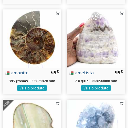
€
€
amonite
49
ametista
99
345 gramas | 155x125x20 mm
2.8 quilo | 180x150x100 mm
Veja o produto
Veja o produto
NEW