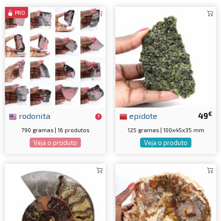
PRO
€
rodonita
epidote
49
790 gramas | 16 produtos
125 gramas | 100x45x35 mm
Veja o produto
Veja o produto