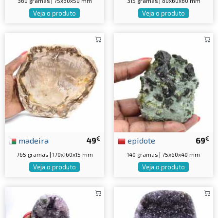
360 gramas | 75x60x50 mm
315 gramas | 80x60x60 mm
Veja o produto
Veja o produto
€
€
madeira
49
epidote
69
765 gramas | 170x160x15 mm
140 gramas | 75x60x40 mm
Veja o produto
Veja o produto