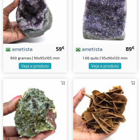
€
€
ametista
59
ametista
89
800 gramas | 90x95x105 mm
1.06 quilo | 95x90x120 mm
Veja o produto
Veja o produto