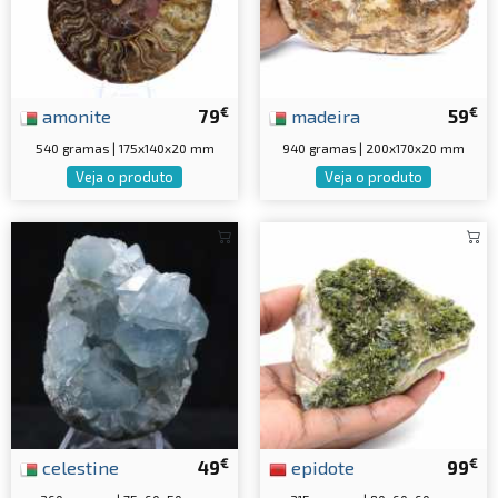
€
€
amonite
79
madeira
59
540 gramas | 175x140x20 mm
940 gramas | 200x170x20 mm
Veja o produto
Veja o produto
€
€
celestine
49
epidote
99