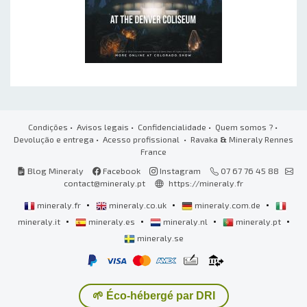
Condições
•
Avisos legais
•
Confidencialidade
•
Quem somos ?
•
Devolução e entrega
•
Acesso profissional
• Ravaka
&
Mineraly Rennes
France
Blog Mineraly
Facebook
Instagram
07 67 76 45 88
contact@mineraly.pt
https://mineraly.fr
•
•
•
mineraly.fr
mineraly.co.uk
mineraly.com.de
•
•
•
•
mineraly.it
mineraly.es
mineraly.nl
mineraly.pt
mineraly.se
🌱 Éco-hébergé par DRI