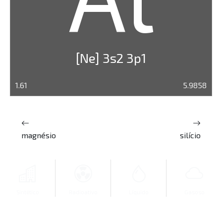
[Ne] 3s2 3p1
1.61
5.9858
magnésio
silício
Sintético
Radioativo
Líquido
Gasoso