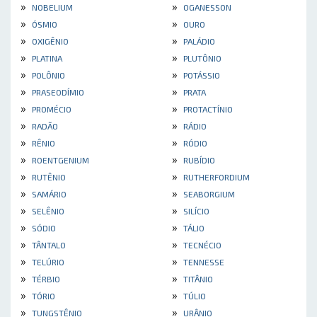
»
»
NOBELIUM
OGANESSON
»
»
ÓSMIO
OURO
»
»
OXIGÊNIO
PALÁDIO
»
»
PLATINA
PLUTÔNIO
»
»
POLÔNIO
POTÁSSIO
»
»
PRASEODÍMIO
PRATA
»
»
PROMÉCIO
PROTACTÍNIO
»
»
RADÃO
RÁDIO
»
»
RÊNIO
RÓDIO
»
»
ROENTGENIUM
RUBÍDIO
»
»
RUTÊNIO
RUTHERFORDIUM
»
»
SAMÁRIO
SEABORGIUM
»
»
SELÊNIO
SILÍCIO
»
»
SÓDIO
TÁLIO
»
»
TÂNTALO
TECNÉCIO
»
»
TELÚRIO
TENNESSE
»
»
TÉRBIO
TITÂNIO
»
»
TÓRIO
TÚLIO
»
»
TUNGSTÊNIO
URÂNIO