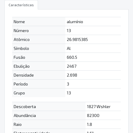
Características
Nome
alumínio
Número
13
Atômico
26.9815385
Símbolo
Al
Fusão
660.5
Ebulição
2467
Densidade
2.698
Período
3
Grupo
13
Descoberta
1827 Wshler
Abundância
82300
Raio
1.8