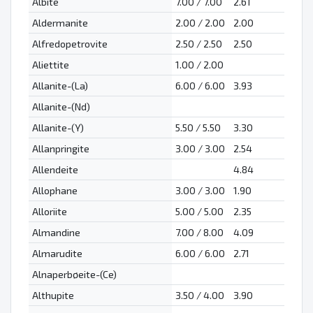
Albite
7.00 / 7.00
2.61
Aldermanite
2.00 / 2.00
2.00
Alfredopetrovite
2.50 / 2.50
2.50
Aliettite
1.00 / 2.00
Allanite-(La)
6.00 / 6.00
3.93
Allanite-(Nd)
Allanite-(Y)
5.50 / 5.50
3.30
Allanpringite
3.00 / 3.00
2.54
Allendeite
4.84
Allophane
3.00 / 3.00
1.90
Alloriite
5.00 / 5.00
2.35
Almandine
7.00 / 8.00
4.09
Almarudite
6.00 / 6.00
2.71
Alnaperbøeite-(Ce)
Althupite
3.50 / 4.00
3.90