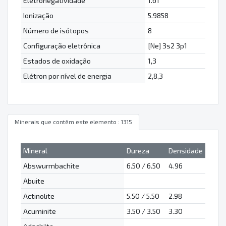
Eletronegatividade
1.61
Ionização
5.9858
Número de isótopos
8
Configuração eletrônica
[Ne] 3s2 3p1
Estados de oxidação
1,3
Elétron por nível de energia
2,8,3
Minerais que contêm este elemento : 1315
Mineral
Dureza
Densidade
Abswurmbachite
6.50 / 6.50
4.96
Abuite
Actinolite
5.50 / 5.50
2.98
Acuminite
3.50 / 3.50
3.30