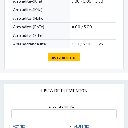
Arrojadite-(KFe)
5.00 / 5.00
3.50
Arrojadite-(KNa)
Arrojadite-(NaFe)
Arrojadite-(PbFe)
4.00 / 5.00
Arrojadite-(SrFe)
Arsenocrandallite
5.50 / 5.50
3.25
mostrar mais...
LISTA DE ELEMENTOS
Encontre um item :
»
»
ACTÍNIO
ALUMÍNIO