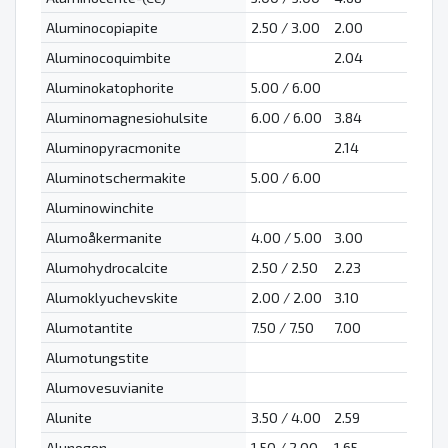
Aluminocopiapite
2.50 / 3.00
2.00
Aluminocoquimbite
2.04
Aluminokatophorite
5.00 / 6.00
Aluminomagnesiohulsite
6.00 / 6.00
3.84
Aluminopyracmonite
2.14
Aluminotschermakite
5.00 / 6.00
Aluminowinchite
Alumoåkermanite
4.00 / 5.00
3.00
Alumohydrocalcite
2.50 / 2.50
2.23
Alumoklyuchevskite
2.00 / 2.00
3.10
Alumotantite
7.50 / 7.50
7.00
Alumotungstite
Alumovesuvianite
Alunite
3.50 / 4.00
2.59
Alunogen
1.50 / 2.00
1.65