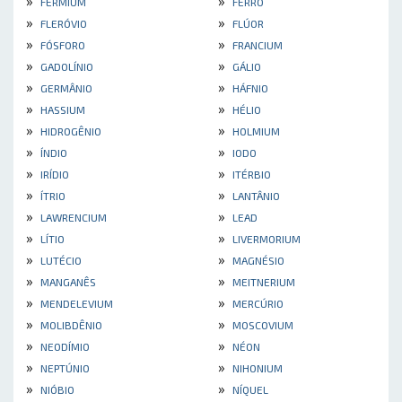
»
»
FERMIUM
FERRO
»
»
FLERÓVIO
FLÚOR
»
»
FÓSFORO
FRANCIUM
»
»
GADOLÍNIO
GÁLIO
»
»
GERMÂNIO
HÁFNIO
»
»
HASSIUM
HÉLIO
»
»
HIDROGÊNIO
HOLMIUM
»
»
ÍNDIO
IODO
»
»
IRÍDIO
ITÉRBIO
»
»
ÍTRIO
LANTÂNIO
»
»
LAWRENCIUM
LEAD
»
»
LÍTIO
LIVERMORIUM
»
»
LUTÉCIO
MAGNÉSIO
»
»
MANGANÊS
MEITNERIUM
»
»
MENDELEVIUM
MERCÚRIO
»
»
MOLIBDÊNIO
MOSCOVIUM
»
»
NEODÍMIO
NÉON
»
»
NEPTÚNIO
NIHONIUM
»
»
NIÓBIO
NÍQUEL