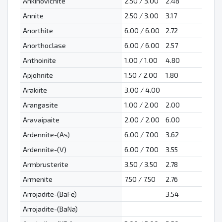
Ankinovichite
2.50 / 3.00
2.48
Annite
2.50 / 3.00
3.17
Anorthite
6.00 / 6.00
2.72
Anorthoclase
6.00 / 6.00
2.57
Anthoinite
1.00 / 1.00
4.80
Apjohnite
1.50 / 2.00
1.80
Arakiite
3.00 / 4.00
Arangasite
1.00 / 2.00
2.00
Aravaipaite
2.00 / 2.00
6.00
Ardennite-(As)
6.00 / 7.00
3.62
Ardennite-(V)
6.00 / 7.00
3.55
Armbrusterite
3.50 / 3.50
2.78
Armenite
7.50 / 7.50
2.76
Arrojadite-(BaFe)
3.54
Arrojadite-(BaNa)