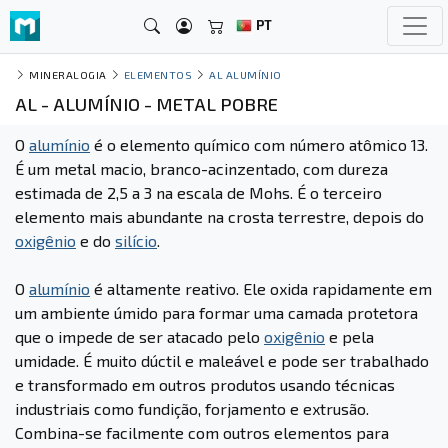
PT
MINERALOGIA
ELEMENTOS
AL ALUMÍNIO
AL - ALUMÍNIO - METAL POBRE
O
alumínio
é o elemento químico com número atômico 13.
É um metal macio, branco-acinzentado, com dureza
estimada de 2,5 a 3 na escala de Mohs. É o terceiro
elemento mais abundante na crosta terrestre, depois do
oxigênio
e do
silício
.
O
alumínio
é altamente reativo. Ele oxida rapidamente em
um ambiente úmido para formar uma camada protetora
que o impede de ser atacado pelo
oxigênio
e pela
umidade. É muito dúctil e maleável e pode ser trabalhado
e transformado em outros produtos usando técnicas
industriais como fundição, forjamento e extrusão.
Combina-se facilmente com outros elementos para