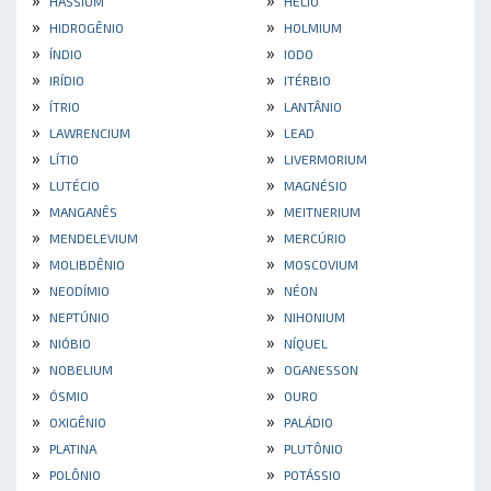
HASSIUM
HÉLIO
»
»
HIDROGÊNIO
HOLMIUM
»
»
ÍNDIO
IODO
»
»
IRÍDIO
ITÉRBIO
»
»
ÍTRIO
LANTÂNIO
»
»
LAWRENCIUM
LEAD
»
»
LÍTIO
LIVERMORIUM
»
»
LUTÉCIO
MAGNÉSIO
»
»
MANGANÊS
MEITNERIUM
»
»
MENDELEVIUM
MERCÚRIO
»
»
MOLIBDÊNIO
MOSCOVIUM
»
»
NEODÍMIO
NÉON
»
»
NEPTÚNIO
NIHONIUM
»
»
NIÓBIO
NÍQUEL
»
»
NOBELIUM
OGANESSON
»
»
ÓSMIO
OURO
»
»
OXIGÊNIO
PALÁDIO
»
»
PLATINA
PLUTÔNIO
»
»
POLÔNIO
POTÁSSIO