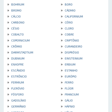
»
»
BOHRIUM
BORO
»
»
BROMO
CÁDMIO
»
»
CÁLCIO
CALIFORNIUM
»
»
CARBONO
CÉRIO
»
»
CÉSIO
CLORO
»
»
COBALTO
COBRE
»
»
COPERNICIUM
CRIPTÔNIO
»
»
CRÔMIO
CURANDEIRO
»
»
DARMSTADTIUM
DISPRÓSIO
»
»
DUBNIUM
EINSTEINIUM
»
»
ENXOFRE
ERBIUM
»
»
ESCÂNDIO
ESTANHO
»
»
ESTRÔNCIO
EURÓPIO
»
»
FERMIUM
FERRO
»
»
FLERÓVIO
FLÚOR
»
»
FÓSFORO
FRANCIUM
»
»
GADOLÍNIO
GÁLIO
»
»
GERMÂNIO
HÁFNIO
»
»