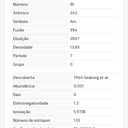
Número
95
Atômico
243
Símbolo
Am
Fusão
994
Ebulição
2607
Densidade
13.69
Período
7
Grupo
0
Descoberta
1944 Seaborg et al.
Abundância
0.001
Raio
0
Eletronegatividade
1.3
Ionização
5.9738
Número de isótopos
133