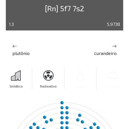
[Rn] 5f7 7s2
1.3
5.9738
plutônio
curandeiro
Sintético
Radioativo
Líquido
Gasoso