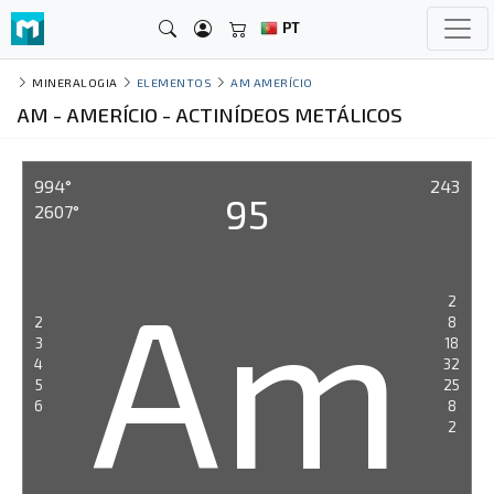
PT
MINERALOGIA
ELEMENTOS
AM AMERÍCIO
AM - AMERÍCIO - ACTINÍDEOS METÁLICOS
994°
243
95
2607°
Am
2
2
8
3
18
4
32
5
25
6
8
2