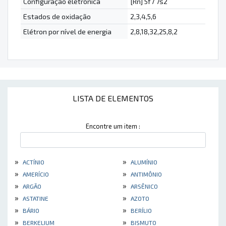
Configuração eletrônica
[Rn] 5f7 7s2
Estados de oxidação
2,3,4,5,6
Elétron por nível de energia
2,8,18,32,25,8,2
LISTA DE ELEMENTOS
Encontre um item :
»
»
ACTÍNIO
ALUMÍNIO
»
»
AMERÍCIO
ANTIMÔNIO
»
»
ARGÃO
ARSÊNICO
»
»
ASTATINE
AZOTO
»
»
BÁRIO
BERÍLIO
»
»
BERKELIUM
BISMUTO