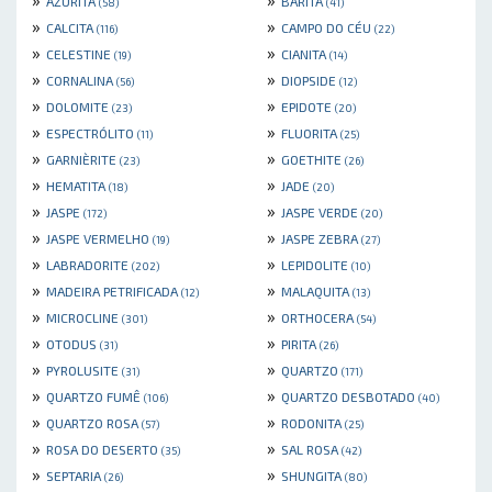
AZURITA
BARITA
(58)
(41)
»
»
CALCITA
CAMPO DO CÉU
(116)
(22)
»
»
CELESTINE
CIANITA
(19)
(14)
»
»
CORNALINA
DIOPSIDE
(56)
(12)
»
»
DOLOMITE
EPIDOTE
(23)
(20)
»
»
ESPECTRÓLITO
FLUORITA
(11)
(25)
»
»
GARNIÈRITE
GOETHITE
(23)
(26)
»
»
HEMATITA
JADE
(18)
(20)
»
»
JASPE
JASPE VERDE
(172)
(20)
»
»
JASPE VERMELHO
JASPE ZEBRA
(19)
(27)
»
»
LABRADORITE
LEPIDOLITE
(202)
(10)
»
»
MADEIRA PETRIFICADA
MALAQUITA
(12)
(13)
»
»
MICROCLINE
ORTHOCERA
(301)
(54)
»
»
OTODUS
PIRITA
(31)
(26)
»
»
PYROLUSITE
QUARTZO
(31)
(171)
»
»
QUARTZO FUMÊ
QUARTZO DESBOTADO
(106)
(40)
»
»
QUARTZO ROSA
RODONITA
(57)
(25)
»
»
ROSA DO DESERTO
SAL ROSA
(35)
(42)
»
»
SEPTARIA
SHUNGITA
(26)
(80)