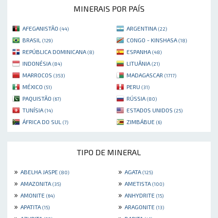
MINERAIS POR PAÍS
AFEGANISTÃO
ARGENTINA
(44)
(22)
BRASIL
CONGO - KINSHASA
(129)
(18)
REPÚBLICA DOMINICANA
ESPANHA
(8)
(48)
INDONÉSIA
LITUÂNIA
(84)
(21)
MARROCOS
MADAGASCAR
(353)
(1717)
MÉXICO
PERU
(51)
(31)
PAQUISTÃO
RÚSSIA
(67)
(80)
TUNÍSIA
ESTADOS UNIDOS
(14)
(25)
ÁFRICA DO SUL
ZIMBÁBUE
(7)
(6)
TIPO DE MINERAL
»
»
ABELHA JASPE
AGATA
(80)
(125)
»
»
AMAZONITA
AMETISTA
(35)
(100)
»
»
AMONITE
ANHYDRITE
(64)
(15)
»
»
APATITA
ARAGONITE
(15)
(13)
»
»