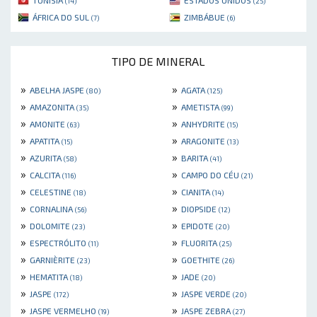
(14)
(25)
ÁFRICA DO SUL
ZIMBÁBUE
(7)
(6)
TIPO DE MINERAL
»
»
ABELHA JASPE
AGATA
(80)
(125)
»
»
AMAZONITA
AMETISTA
(35)
(99)
»
»
AMONITE
ANHYDRITE
(63)
(15)
»
»
APATITA
ARAGONITE
(15)
(13)
»
»
AZURITA
BARITA
(58)
(41)
»
»
CALCITA
CAMPO DO CÉU
(116)
(21)
»
»
CELESTINE
CIANITA
(18)
(14)
»
»
CORNALINA
DIOPSIDE
(56)
(12)
»
»
DOLOMITE
EPIDOTE
(23)
(20)
»
»
ESPECTRÓLITO
FLUORITA
(11)
(25)
»
»
GARNIÈRITE
GOETHITE
(23)
(26)
»
»
HEMATITA
JADE
(18)
(20)
»
»
JASPE
JASPE VERDE
(172)
(20)
»
»
JASPE VERMELHO
JASPE ZEBRA
(19)
(27)