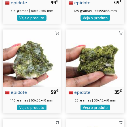
€
€
epidote
99
epidote
49
315 gramas | 80x60x60 mm
125 gramas | 65x55x35 mm
Veja o produto
Veja o produto
€
€
epidote
59
epidote
35
140 gramas | 65x50x40 mm
85 gramas | 50x45x40 mm
Veja o produto
Veja o produto