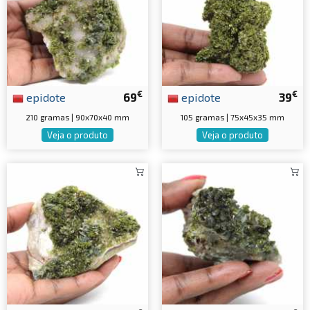
€
€
epidote
69
epidote
39
210 gramas | 90x70x40 mm
105 gramas | 75x45x35 mm
Veja o produto
Veja o produto