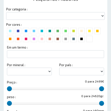
Por categoria :
Por cores :
Em um termo :
Por mineral :
Por país :
0 para 2499€
Preço :
0 para 24620gr.
peso :
0 para 460mm