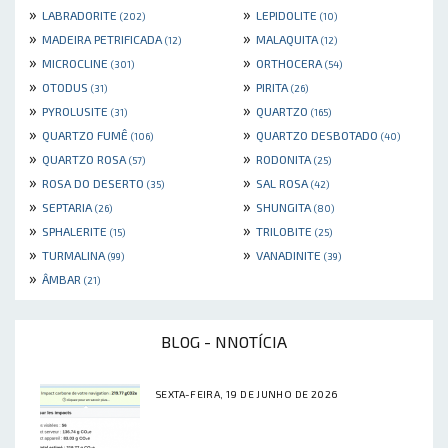
»
»
LABRADORITE
LEPIDOLITE
(202)
(10)
»
»
MADEIRA PETRIFICADA
MALAQUITA
(12)
(12)
»
»
MICROCLINE
ORTHOCERA
(301)
(54)
»
»
OTODUS
PIRITA
(31)
(26)
»
»
PYROLUSITE
QUARTZO
(31)
(165)
»
»
QUARTZO FUMÊ
QUARTZO DESBOTADO
(106)
(40)
»
»
QUARTZO ROSA
RODONITA
(57)
(25)
»
»
ROSA DO DESERTO
SAL ROSA
(35)
(42)
»
»
SEPTARIA
SHUNGITA
(26)
(80)
»
»
SPHALERITE
TRILOBITE
(15)
(25)
»
»
TURMALINA
VANADINITE
(99)
(39)
»
ÂMBAR
(21)
BLOG - NNOTÍCIA
SEXTA-FEIRA, 19 DE JUNHO DE 2026