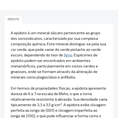
EPIDOTE
A epidoto é um mineral silicato pertencente ao grupo
dos sorossilicatos, caracterizado por sua complexa
composição química. Este mineral distingue-se pela sua
cor verde, que pode variar do verde pistache ao verde
escuro, dependendo do teor de
ferro
. Espécimes de
epidoto podem ser encontrados em ambientes
metamórficos, particularmente em xistos verdes e
gnaisses, onde se formam através da alteração de
minerais como plagioclásio e anfibólio.
Em termos de propriedades físicas, a epidota apresenta
dureza de 6 a 7 na escala de Mohs, o que a torna
relativamente resistente à abrasão. Sua densidade varia
tipicamente de 3,3 a 3,5 g/cm³. A epidota exibe clivagem
perfeita ao longo de {001} e clivagem imperfeita ao
longo de {100}, o que pode influenciar a forma como o