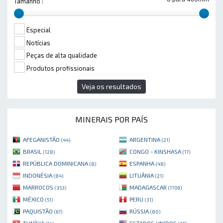
Tamanho :
Especial
Notícias
Peças de alta qualidade
Produtos profissionais
Veja os resultados
MINERAIS POR PAÍS
AFEGANISTÃO
ARGENTINA
(44)
(21)
BRASIL
CONGO - KINSHASA
(128)
(17)
REPÚBLICA DOMINICANA
ESPANHA
(8)
(48)
INDONÉSIA
LITUÂNIA
(84)
(21)
MARROCOS
MADAGASCAR
(353)
(1709)
MÉXICO
PERU
(51)
(31)
PAQUISTÃO
RÚSSIA
(67)
(80)
TUNÍSIA
ESTADOS UNIDOS