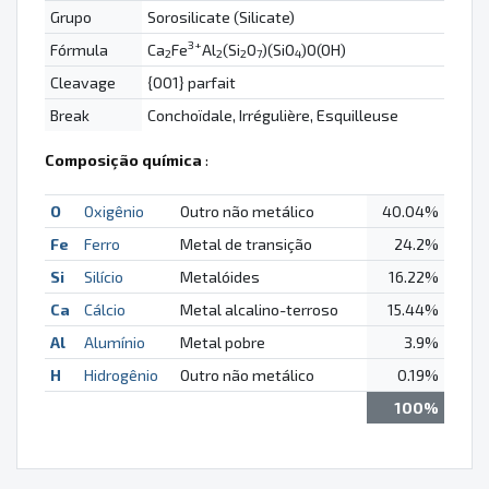
Grupo
Sorosilicate (Silicate)
3+
Fórmula
Ca
Fe
Al
(Si
O
)(SiO
)O(OH)
2
2
2
7
4
Cleavage
{001} parfait
Break
Conchoïdale, Irrégulière, Esquilleuse
Composição química
:
O
Oxigênio
Outro não metálico
40.04%
Fe
Ferro
Metal de transição
24.2%
Si
Silício
Metalóides
16.22%
Ca
Cálcio
Metal alcalino-terroso
15.44%
Al
Alumínio
Metal pobre
3.9%
H
Hidrogênio
Outro não metálico
0.19%
100%