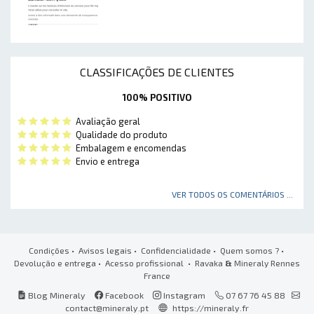
CLASSIFICAÇÕES DE CLIENTES
100% POSITIVO
Avaliação geral
Qualidade do produto
Embalagem e encomendas
Envio e entrega
VER TODOS OS COMENTÁRIOS ...
Condições
•
Avisos legais
•
Confidencialidade
•
Quem somos ?
•
Devolução e entrega
•
Acesso profissional
• Ravaka
&
Mineraly Rennes
France
Blog Mineraly
Facebook
Instagram
07 67 76 45 88
contact@mineraly.pt
https://mineraly.fr