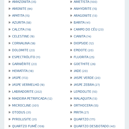
»
»
AMAZONITA
AMETISTA
(35)
(100)
»
»
AMONITE
ANHYDRITE
(64)
(15)
»
»
APATITA
ARAGONITE
(15)
(13)
»
»
AZURITA
BARITA
(58)
(41)
»
»
CALCITA
CAMPO DO CÉU
(116)
(23)
»
»
CELESTINE
CIANITA
(19)
(14)
»
»
CORNALINA
DIOPSIDE
(56)
(12)
»
»
DOLOMITE
EPIDOTE
(23)
(20)
»
»
ESPECTRÓLITO
FLUORITA
(11)
(25)
»
»
GARNIÈRITE
GOETHITE
(23)
(26)
»
»
HEMATITA
JADE
(18)
(20)
»
»
JASPE
JASPE VERDE
(172)
(20)
»
»
JASPE VERMELHO
JASPE ZEBRA
(19)
(27)
»
»
LABRADORITE
LEPIDOLITE
(202)
(10)
»
»
MADEIRA PETRIFICADA
MALAQUITA
(12)
(13)
»
»
MICROCLINE
ORTHOCERA
(301)
(55)
»
»
OTODUS
PIRITA
(31)
(27)
»
»
PYROLUSITE
QUARTZO
(31)
(171)
»
»
QUARTZO FUMÊ
QUARTZO DESBOTADO
(106)
(40)