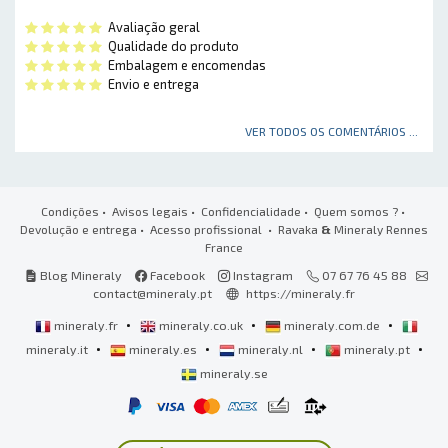
Avaliação geral
Qualidade do produto
Embalagem e encomendas
Envio e entrega
VER TODOS OS COMENTÁRIOS ...
Condições
•
Avisos legais
•
Confidencialidade
•
Quem somos ?
•
Devolução e entrega
•
Acesso profissional
• Ravaka
&
Mineraly Rennes
France
Blog Mineraly
Facebook
Instagram
07 67 76 45 88
contact@mineraly.pt
https://mineraly.fr
•
•
•
mineraly.fr
mineraly.co.uk
mineraly.com.de
•
•
•
•
mineraly.it
mineraly.es
mineraly.nl
mineraly.pt
mineraly.se