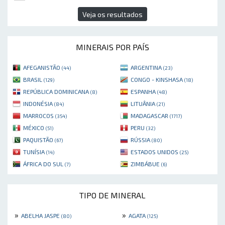
Veja os resultados
MINERAIS POR PAÍS
AFEGANISTÃO
ARGENTINA
(44)
(23)
BRASIL
CONGO - KINSHASA
(129)
(18)
REPÚBLICA DOMINICANA
ESPANHA
(8)
(48)
INDONÉSIA
LITUÂNIA
(84)
(21)
MARROCOS
MADAGASCAR
(354)
(1717)
MÉXICO
PERU
(51)
(32)
PAQUISTÃO
RÚSSIA
(67)
(80)
TUNÍSIA
ESTADOS UNIDOS
(14)
(25)
ÁFRICA DO SUL
ZIMBÁBUE
(7)
(6)
TIPO DE MINERAL
»
»
ABELHA JASPE
AGATA
(80)
(125)