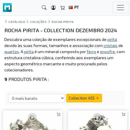
PT
CATÁLOGO
COLEÇÕES
ROCHA PIRITA
ROCHA PIRITA - COLLECTION DEZEMBRO 2024
Descubra uma coleção de exemplares excepcionais de
pirita
devido às suas formas, tamanhos e associação com
cristais
de
quartzo
. A
pirita
é um mineral composto por
ferro
e
enxofre
, com
estrutura cristalina cúbica, conferindo aos exemplares um
aspecto geométrico marcante e muito procurado pelos
colecionadores.
9
PRODUTOS PIRITA :
Collection 455