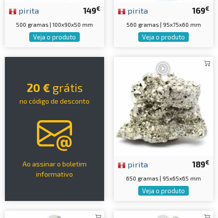
€
€
pirita
149
pirita
169
500 gramas | 100x90x50 mm
560 gramas | 95x75x60 mm
Veja o produto
Veja o produto
20 €
grátis
no código de desconto
€
pirita
189
Ao assinar o boletim
informativo
650 gramas | 95x65x65 mm
Veja o produto