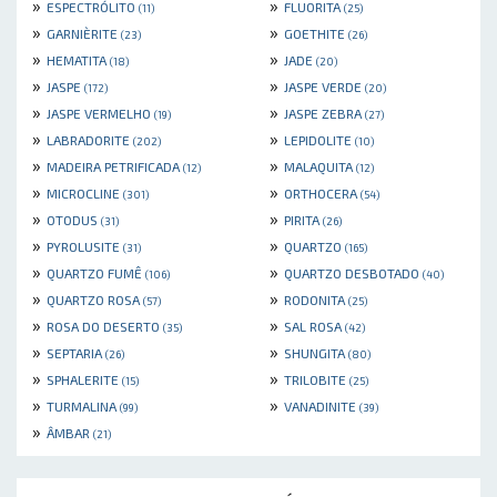
»
»
ESPECTRÓLITO
FLUORITA
(11)
(25)
»
»
GARNIÈRITE
GOETHITE
(23)
(26)
»
»
HEMATITA
JADE
(18)
(20)
»
»
JASPE
JASPE VERDE
(172)
(20)
»
»
JASPE VERMELHO
JASPE ZEBRA
(19)
(27)
»
»
LABRADORITE
LEPIDOLITE
(202)
(10)
»
»
MADEIRA PETRIFICADA
MALAQUITA
(12)
(12)
»
»
MICROCLINE
ORTHOCERA
(301)
(54)
»
»
OTODUS
PIRITA
(31)
(26)
»
»
PYROLUSITE
QUARTZO
(31)
(165)
»
»
QUARTZO FUMÊ
QUARTZO DESBOTADO
(106)
(40)
»
»
QUARTZO ROSA
RODONITA
(57)
(25)
»
»
ROSA DO DESERTO
SAL ROSA
(35)
(42)
»
»
SEPTARIA
SHUNGITA
(26)
(80)
»
»
SPHALERITE
TRILOBITE
(15)
(25)
»
»
TURMALINA
VANADINITE
(99)
(39)
»
ÂMBAR
(21)