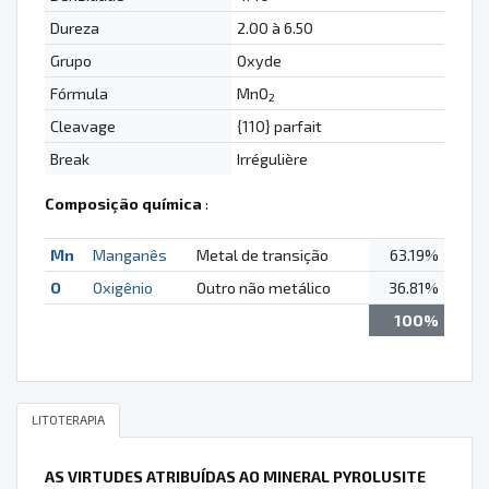
Dureza
2.00 à 6.50
Grupo
Oxyde
Fórmula
MnO
2
Cleavage
{110} parfait
Break
Irrégulière
Composição química
:
Mn
Manganês
Metal de transição
63.19%
O
Oxigênio
Outro não metálico
36.81%
100%
LITOTERAPIA
AS VIRTUDES ATRIBUÍDAS AO MINERAL PYROLUSITE