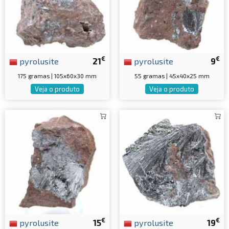
€
€
pyrolusite
21
pyrolusite
9
175 gramas | 105x60x30 mm
55 gramas | 45x40x25 mm
Veja o produto
Veja o produto
€
€
pyrolusite
15
pyrolusite
19