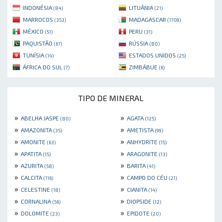
INDONÉSIA
LITUÂNIA
(84)
(21)
MARROCOS
MADAGASCAR
(353)
(1709)
MÉXICO
PERU
(51)
(31)
PAQUISTÃO
RÚSSIA
(67)
(80)
TUNÍSIA
ESTADOS UNIDOS
(14)
(25)
ÁFRICA DO SUL
ZIMBÁBUE
(7)
(6)
TIPO DE MINERAL
»
»
ABELHA JASPE
AGATA
(80)
(125)
»
»
AMAZONITA
AMETISTA
(35)
(99)
»
»
AMONITE
ANHYDRITE
(63)
(15)
»
»
APATITA
ARAGONITE
(15)
(13)
»
»
AZURITA
BARITA
(58)
(41)
»
»
CALCITA
CAMPO DO CÉU
(116)
(21)
»
»
CELESTINE
CIANITA
(18)
(14)
»
»
CORNALINA
DIOPSIDE
(56)
(12)
»
»
DOLOMITE
EPIDOTE
(23)
(20)