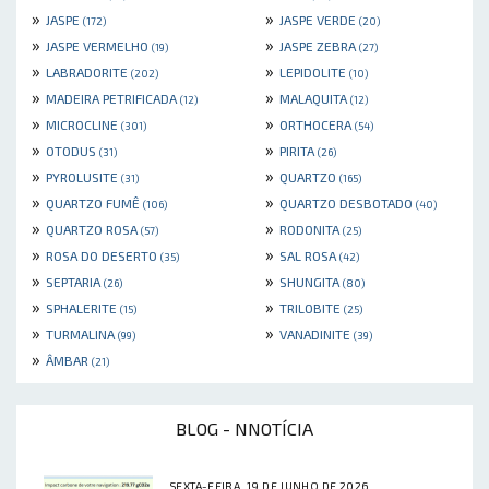
»
»
JASPE
JASPE VERDE
(172)
(20)
»
»
JASPE VERMELHO
JASPE ZEBRA
(19)
(27)
»
»
LABRADORITE
LEPIDOLITE
(202)
(10)
»
»
MADEIRA PETRIFICADA
MALAQUITA
(12)
(12)
»
»
MICROCLINE
ORTHOCERA
(301)
(54)
»
»
OTODUS
PIRITA
(31)
(26)
»
»
PYROLUSITE
QUARTZO
(31)
(165)
»
»
QUARTZO FUMÊ
QUARTZO DESBOTADO
(106)
(40)
»
»
QUARTZO ROSA
RODONITA
(57)
(25)
»
»
ROSA DO DESERTO
SAL ROSA
(35)
(42)
»
»
SEPTARIA
SHUNGITA
(26)
(80)
»
»
SPHALERITE
TRILOBITE
(15)
(25)
»
»
TURMALINA
VANADINITE
(99)
(39)
»
ÂMBAR
(21)
BLOG - NNOTÍCIA
SEXTA-FEIRA, 19 DE JUNHO DE 2026