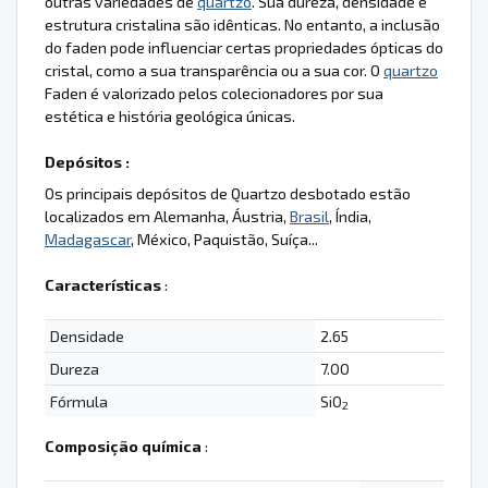
outras variedades de
quartzo
. Sua dureza, densidade e
estrutura cristalina são idênticas. No entanto, a inclusão
do faden pode influenciar certas propriedades ópticas do
cristal, como a sua transparência ou a sua cor. O
quartzo
Faden é valorizado pelos colecionadores por sua
estética e história geológica únicas.
Depósitos :
Os principais depósitos de Quartzo desbotado estão
localizados em Alemanha, Áustria,
Brasil
, Índia,
Madagascar
, México, Paquistão, Suíça...
Características
:
Densidade
2.65
Dureza
7.00
Fórmula
SiO
2
Composição química
: