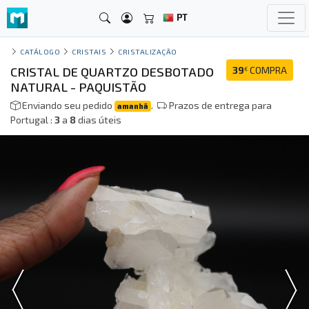
PT
CATÁLOGO
CRISTAIS
CRISTALIZAÇÃO
CRISTAL DE QUARTZO DESBOTADO
39
COMPRA
€
NATURAL - PAQUISTÃO
Enviando seu pedido
.
Prazos de entrega para
amanhã
Portugal :
3
a
8
dias úteis