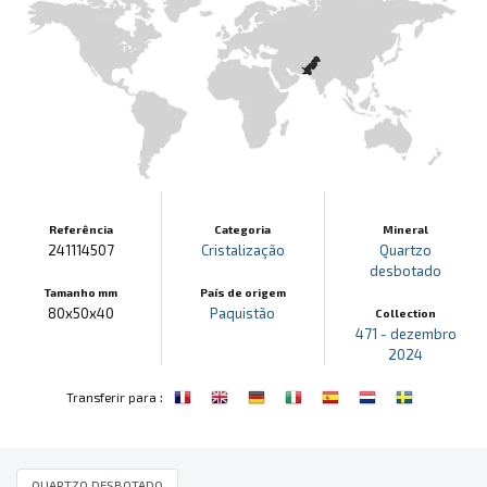
Referência
Categoria
Mineral
241114507
Cristalização
Quartzo
desbotado
Tamanho mm
País de origem
80x50x40
Paquistão
Collection
471 - dezembro
2024
:
Transferir para
QUARTZO DESBOTADO