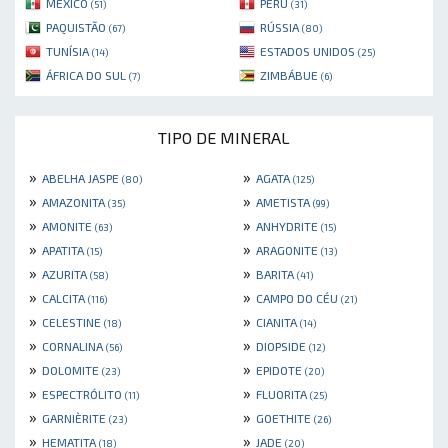
MÉXICO
PERU
(51)
(31)
PAQUISTÃO
RÚSSIA
(67)
(80)
TUNÍSIA
ESTADOS UNIDOS
(14)
(25)
ÁFRICA DO SUL
ZIMBÁBUE
(7)
(6)
TIPO DE MINERAL
»
»
ABELHA JASPE
AGATA
(80)
(125)
»
»
AMAZONITA
AMETISTA
(35)
(99)
»
»
AMONITE
ANHYDRITE
(63)
(15)
»
»
APATITA
ARAGONITE
(15)
(13)
»
»
AZURITA
BARITA
(58)
(41)
»
»
CALCITA
CAMPO DO CÉU
(116)
(21)
»
»
CELESTINE
CIANITA
(18)
(14)
»
»
CORNALINA
DIOPSIDE
(56)
(12)
»
»
DOLOMITE
EPIDOTE
(23)
(20)
»
»
ESPECTRÓLITO
FLUORITA
(11)
(25)
»
»
GARNIÈRITE
GOETHITE
(23)
(26)
»
»
HEMATITA
JADE
(18)
(20)