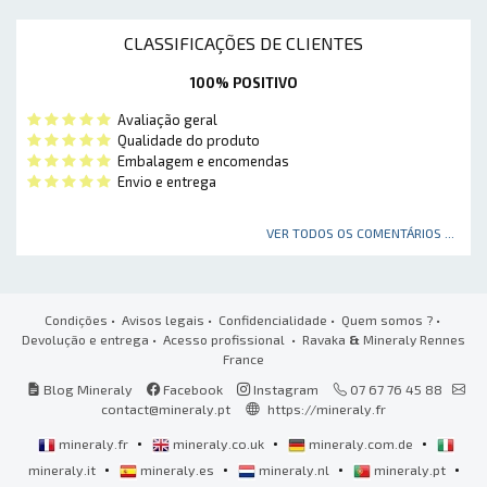
CLASSIFICAÇÕES DE CLIENTES
100% POSITIVO
Avaliação geral
Qualidade do produto
Embalagem e encomendas
Envio e entrega
VER TODOS OS COMENTÁRIOS ...
Condições
•
Avisos legais
•
Confidencialidade
•
Quem somos ?
•
Devolução e entrega
•
Acesso profissional
• Ravaka
&
Mineraly Rennes
France
Blog Mineraly
Facebook
Instagram
07 67 76 45 88
contact@mineraly.pt
https://mineraly.fr
•
•
•
mineraly.fr
mineraly.co.uk
mineraly.com.de
•
•
•
•
mineraly.it
mineraly.es
mineraly.nl
mineraly.pt