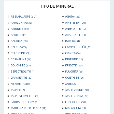
TIPO DE MINERAL
»
»
ABELHA JASPE
AGATA
(80)
(125)
»
»
AMAZONITA
AMETISTA
(35)
(100)
»
»
AMONITE
ANHYDRITE
(64)
(15)
»
»
APATITA
ARAGONITE
(15)
(13)
»
»
AZURITA
BARITA
(58)
(41)
»
»
CALCITA
CAMPO DO CÉU
(116)
(23)
»
»
CELESTINE
CIANITA
(19)
(14)
»
»
CORNALINA
DIOPSIDE
(56)
(12)
»
»
DOLOMITE
EPIDOTE
(23)
(20)
»
»
ESPECTRÓLITO
FLUORITA
(11)
(25)
»
»
GARNIÈRITE
GOETHITE
(23)
(26)
»
»
HEMATITA
JADE
(18)
(20)
»
»
JASPE
JASPE VERDE
(172)
(20)
»
»
JASPE VERMELHO
JASPE ZEBRA
(19)
(27)
»
»
LABRADORITE
LEPIDOLITE
(202)
(10)
»
»
MADEIRA PETRIFICADA
MALAQUITA
(12)
(13)
»
»
MICROCLINE
ORTHOCERA