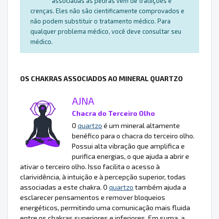
associadas às pedras vêm de tradições e
crenças. Eles não são cientificamente comprovados e
não podem substituir o tratamento médico. Para
qualquer problema médico, você deve consultar seu
médico.
OS CHAKRAS ASSOCIADOS AO MINERAL QUARTZO
AJNA
Chacra do Terceiro Olho
O
quartzo
é um mineral altamente
benéfico para o chacra do terceiro olho.
Possui alta vibração que amplifica e
purifica energias, o que ajuda a abrir e
ativar o terceiro olho. Isso facilita o acesso à
clarividência, à intuição e à percepção superior, todas
associadas a este chakra. O
quartzo
também ajuda a
esclarecer pensamentos e remover bloqueios
energéticos, permitindo uma comunicação mais fluida
entre os chakras superiores e inferiores. Em suma, a