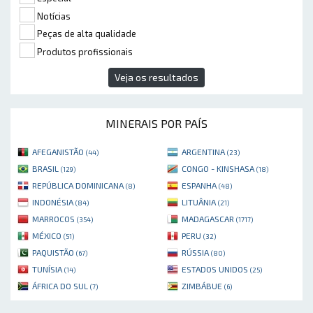
Notícias
Peças de alta qualidade
Produtos profissionais
Veja os resultados
MINERAIS POR PAÍS
AFEGANISTÃO
ARGENTINA
(44)
(23)
BRASIL
CONGO - KINSHASA
(129)
(18)
REPÚBLICA DOMINICANA
ESPANHA
(8)
(48)
INDONÉSIA
LITUÂNIA
(84)
(21)
MARROCOS
MADAGASCAR
(354)
(1717)
MÉXICO
PERU
(51)
(32)
PAQUISTÃO
RÚSSIA
(67)
(80)
TUNÍSIA
ESTADOS UNIDOS
(14)
(25)
ÁFRICA DO SUL
ZIMBÁBUE
(7)
(6)