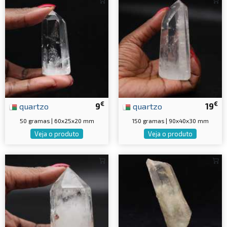
€
€
quartzo
9
quartzo
19
50 gramas | 60x25x20 mm
150 gramas | 90x40x30 mm
Veja o produto
Veja o produto