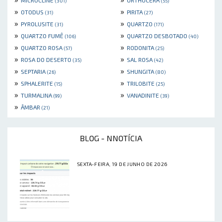
(301)
(55)
»
»
OTODUS
PIRITA
(31)
(27)
»
»
PYROLUSITE
QUARTZO
(31)
(171)
»
»
QUARTZO FUMÊ
QUARTZO DESBOTADO
(106)
(40)
»
»
QUARTZO ROSA
RODONITA
(57)
(25)
»
»
ROSA DO DESERTO
SAL ROSA
(35)
(42)
»
»
SEPTARIA
SHUNGITA
(26)
(80)
»
»
SPHALERITE
TRILOBITE
(15)
(25)
»
»
TURMALINA
VANADINITE
(99)
(39)
»
ÂMBAR
(21)
BLOG - NNOTÍCIA
SEXTA-FEIRA, 19 DE JUNHO DE 2026