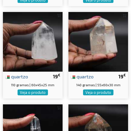
€
€
quartzo
19
quartzo
19
110 gramas | 60x45x25 mm
140 gramas | 55x60x30 mm
Veja o produto
Veja o produto