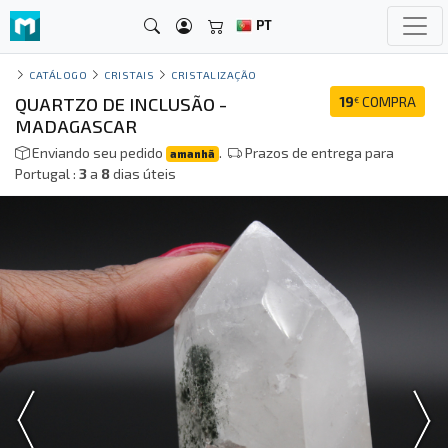
PT
CATÁLOGO
CRISTAIS
CRISTALIZAÇÃO
QUARTZO DE INCLUSÃO -
19
COMPRA
€
MADAGASCAR
Enviando seu pedido
.
Prazos de entrega para
amanhã
Portugal :
3
a
8
dias úteis