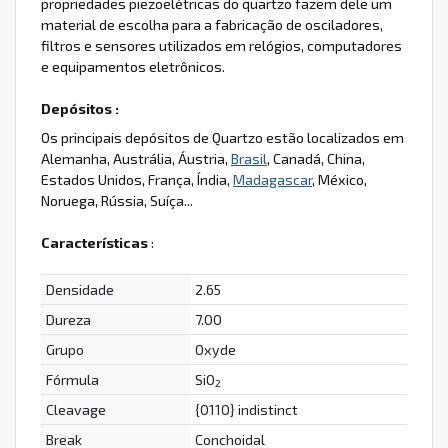
propriedades piezoelétricas do quartzo fazem dele um
material de escolha para a fabricação de osciladores,
filtros e sensores utilizados em relógios, computadores
e equipamentos eletrônicos.
Depósitos :
Os principais depósitos de Quartzo estão localizados em
Alemanha, Austrália, Áustria,
Brasil
, Canadá, China,
Estados Unidos, França, Índia,
Madagascar
, México,
Noruega, Rússia, Suíça...
Características
:
Densidade
2.65
Dureza
7.00
Grupo
Oxyde
Fórmula
SiO
2
Cleavage
{0110} indistinct
Break
Conchoidal