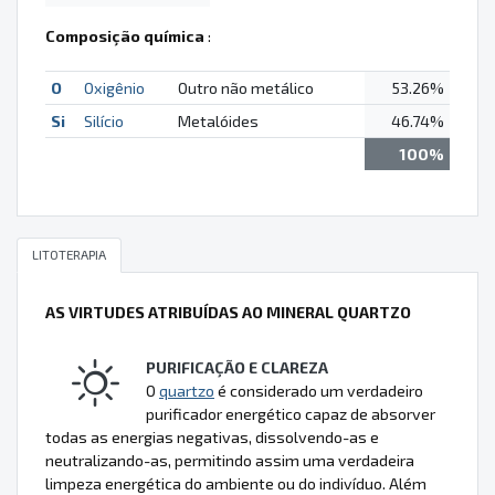
Composição química
:
O
Oxigênio
Outro não metálico
53.26%
Si
Silício
Metalóides
46.74%
100%
LITOTERAPIA
AS VIRTUDES ATRIBUÍDAS AO MINERAL QUARTZO
PURIFICAÇÃO E CLAREZA
O
quartzo
é considerado um verdadeiro
purificador energético capaz de absorver
todas as energias negativas, dissolvendo-as e
neutralizando-as, permitindo assim uma verdadeira
limpeza energética do ambiente ou do indivíduo. Além