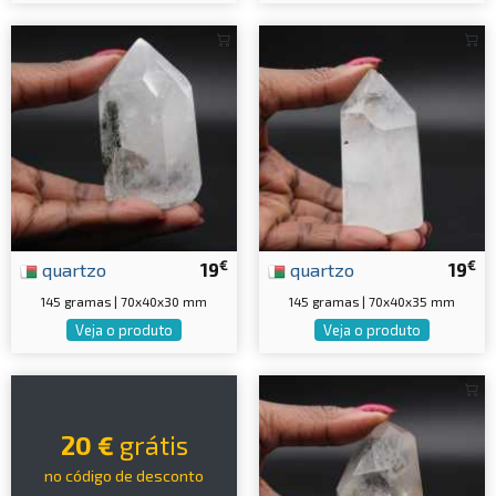
€
€
quartzo
19
quartzo
19
145 gramas | 70x40x30 mm
145 gramas | 70x40x35 mm
Veja o produto
Veja o produto
20 €
grátis
no código de desconto