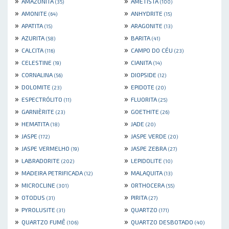
»
»
AMAZONITA
AMETISTA
(35)
(100)
»
»
AMONITE
ANHYDRITE
(64)
(15)
»
»
APATITA
ARAGONITE
(15)
(13)
»
»
AZURITA
BARITA
(58)
(41)
»
»
CALCITA
CAMPO DO CÉU
(116)
(23)
»
»
CELESTINE
CIANITA
(19)
(14)
»
»
CORNALINA
DIOPSIDE
(56)
(12)
»
»
DOLOMITE
EPIDOTE
(23)
(20)
»
»
ESPECTRÓLITO
FLUORITA
(11)
(25)
»
»
GARNIÈRITE
GOETHITE
(23)
(26)
»
»
HEMATITA
JADE
(18)
(20)
»
»
JASPE
JASPE VERDE
(172)
(20)
»
»
JASPE VERMELHO
JASPE ZEBRA
(19)
(27)
»
»
LABRADORITE
LEPIDOLITE
(202)
(10)
»
»
MADEIRA PETRIFICADA
MALAQUITA
(12)
(13)
»
»
MICROCLINE
ORTHOCERA
(301)
(55)
»
»
OTODUS
PIRITA
(31)
(27)
»
»
PYROLUSITE
QUARTZO
(31)
(171)
»
»
QUARTZO FUMÊ
QUARTZO DESBOTADO
(106)
(40)