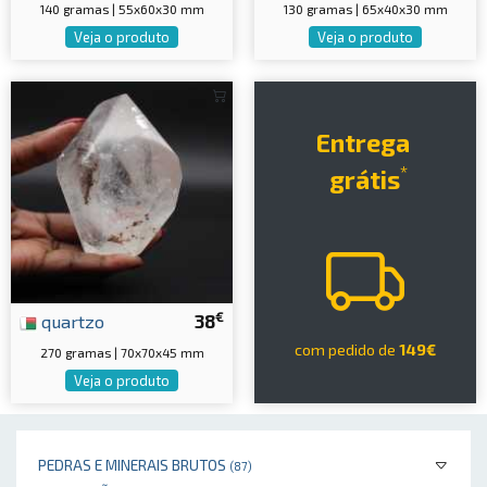
140 gramas | 55x60x30 mm
130 gramas | 65x40x30 mm
Veja o produto
Veja o produto
Entrega
*
grátis
€
quartzo
38
com pedido de
149€
270 gramas | 70x70x45 mm
Veja o produto
PEDRAS E MINERAIS BRUTOS
(87)