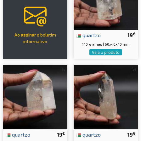
€
quartzo
19
Ao assinar o boletim
informativo
140 gramas | 60x40x40 mm
Veja o produto
€
€
quartzo
19
quartzo
19