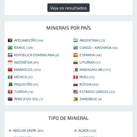
Veja os resultados
MINERAIS POR PAÍS
AFEGANISTÃO
ARGENTINA
(44)
(23)
BRASIL
CONGO - KINSHASA
(129)
(18)
REPÚBLICA DOMINICANA
ESPANHA
(8)
(48)
INDONÉSIA
LITUÂNIA
(84)
(21)
MARROCOS
MADAGASCAR
(354)
(1717)
MÉXICO
PERU
(51)
(32)
PAQUISTÃO
RÚSSIA
(67)
(80)
TUNÍSIA
ESTADOS UNIDOS
(14)
(25)
ÁFRICA DO SUL
ZIMBÁBUE
(7)
(6)
TIPO DE MINERAL
»
»
ABELHA JASPE
AGATA
(80)
(125)