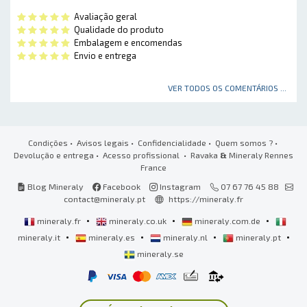
Avaliação geral
Qualidade do produto
Embalagem e encomendas
Envio e entrega
VER TODOS OS COMENTÁRIOS ...
Condições
•
Avisos legais
•
Confidencialidade
•
Quem somos ?
•
Devolução e entrega
•
Acesso profissional
• Ravaka
&
Mineraly Rennes
France
Blog Mineraly
Facebook
Instagram
07 67 76 45 88
contact@mineraly.pt
https://mineraly.fr
•
•
•
mineraly.fr
mineraly.co.uk
mineraly.com.de
•
•
•
•
mineraly.it
mineraly.es
mineraly.nl
mineraly.pt
mineraly.se