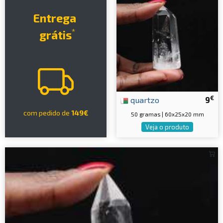
Entrega
*
grátis
€
quartzo
9
com pedido de
149€
50 gramas | 60x25x20 mm
Veja o produto