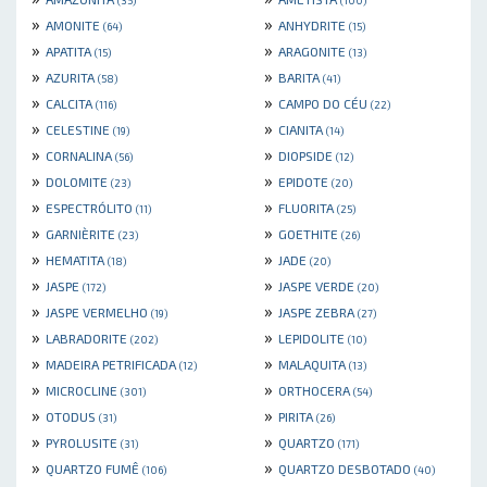
(35)
(100)
»
»
AMONITE
ANHYDRITE
(64)
(15)
»
»
APATITA
ARAGONITE
(15)
(13)
»
»
AZURITA
BARITA
(58)
(41)
»
»
CALCITA
CAMPO DO CÉU
(116)
(22)
»
»
CELESTINE
CIANITA
(19)
(14)
»
»
CORNALINA
DIOPSIDE
(56)
(12)
»
»
DOLOMITE
EPIDOTE
(23)
(20)
»
»
ESPECTRÓLITO
FLUORITA
(11)
(25)
»
»
GARNIÈRITE
GOETHITE
(23)
(26)
»
»
HEMATITA
JADE
(18)
(20)
»
»
JASPE
JASPE VERDE
(172)
(20)
»
»
JASPE VERMELHO
JASPE ZEBRA
(19)
(27)
»
»
LABRADORITE
LEPIDOLITE
(202)
(10)
»
»
MADEIRA PETRIFICADA
MALAQUITA
(12)
(13)
»
»
MICROCLINE
ORTHOCERA
(301)
(54)
»
»
OTODUS
PIRITA
(31)
(26)
»
»
PYROLUSITE
QUARTZO
(31)
(171)
»
»
QUARTZO FUMÊ
QUARTZO DESBOTADO
(106)
(40)