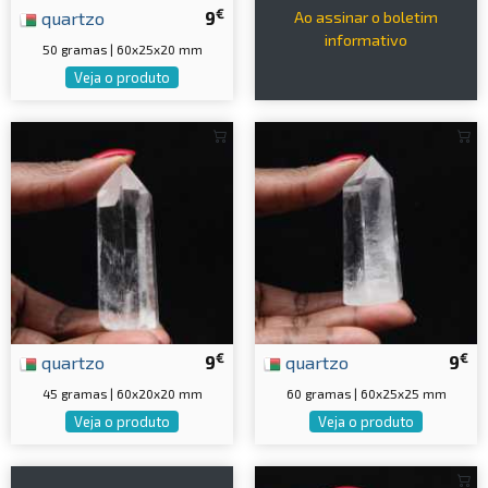
€
quartzo
9
Ao assinar o boletim
informativo
50 gramas | 60x25x20 mm
Veja o produto
€
€
quartzo
9
quartzo
9
45 gramas | 60x20x20 mm
60 gramas | 60x25x25 mm
Veja o produto
Veja o produto