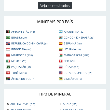
Veja os resultados
MINERAIS POR PAÍS
AFEGANISTÃO
ARGENTINA
(44)
(22)
BRASIL
CONGO - KINSHASA
(129)
(18)
REPÚBLICA DOMINICANA
ESPANHA
(8)
(48)
INDONÉSIA
LITUÂNIA
(84)
(21)
MARROCOS
MADAGASCAR
(353)
(1717)
MÉXICO
PERU
(51)
(31)
PAQUISTÃO
RÚSSIA
(67)
(80)
TUNÍSIA
ESTADOS UNIDOS
(14)
(25)
ÁFRICA DO SUL
ZIMBÁBUE
(7)
(6)
TIPO DE MINERAL
»
»
ABELHA JASPE
AGATA
(80)
(125)
»
»
AMAZONITA
AMETISTA