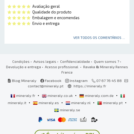
Avaliação geral
Qualidade do produto
Embalagem e encomendas
Envio e entrega
VER TODOS OS COMENTÁRIOS ...
Condições
•
Avisos legais
•
Confidencialidade
•
Quem somos ?
•
Devolução e entrega
•
Acesso profissional
• Ravaka
&
Mineraly Rennes
France
Blog Mineraly
Facebook
Instagram
07 67 76 45 88
contact@mineraly.pt
https://mineraly.fr
•
•
•
mineraly.fr
mineraly.co.uk
mineraly.com.de
•
•
•
•
mineraly.it
mineraly.es
mineraly.nl
mineraly.pt
mineraly.se