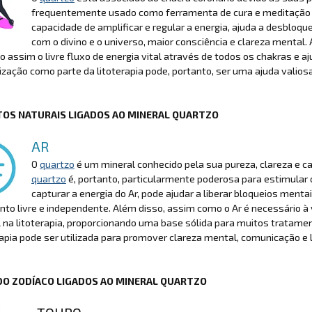
frequentemente usado como ferramenta de cura e meditação par
capacidade de amplificar e regular a energia, ajuda a desbloqu
com o divino e o universo, maior consciência e clareza mental. 
do assim o livre fluxo de energia vital através de todos os chakras e 
lização como parte da litoterapia pode, portanto, ser uma ajuda valiosa
OS NATURAIS LIGADOS AO MINERAL QUARTZO
AR
O
quartzo
é um mineral conhecido pela sua pureza, clareza e ca
quartzo
é, portanto, particularmente poderosa para estimular 
capturar a energia do Ar, pode ajudar a liberar bloqueios men
o livre e independente. Além disso, assim como o Ar é necessário à 
 na litoterapia, proporcionando uma base sólida para muitos tratam
rapia pode ser utilizada para promover clareza mental, comunicação e
DO ZODÍACO LIGADOS AO MINERAL QUARTZO