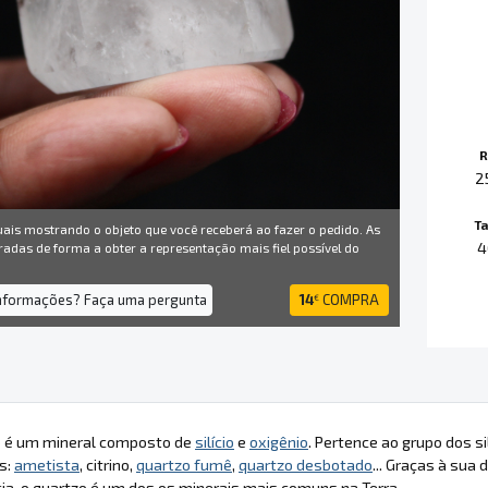
R
2
T
uais mostrando o objeto que você receberá ao fazer o pedido. As
4
radas de forma a obter a representação mais fiel possível do
informações? Faça uma pergunta
14
COMPRA
€
o é um mineral composto de
silício
e
oxigênio
. Pertence ao grupo dos 
as:
ametista
, citrino,
quartzo fumê
,
quartzo desbotado
... Graças à sua
a, o quartzo é um dos os minerais mais comuns na Terra.