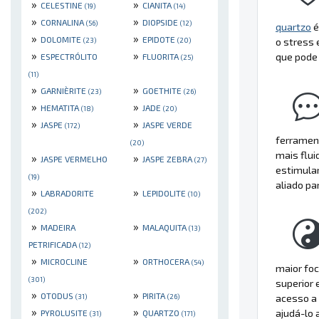
»
»
CELESTINE
CIANITA
(19)
(14)
»
»
CORNALINA
DIOPSIDE
(56)
(12)
quartzo
é
»
»
DOLOMITE
EPIDOTE
(23)
(20)
o stress
»
»
que pode 
ESPECTRÓLITO
FLUORITA
(25)
(11)
»
»
GARNIÈRITE
GOETHITE
(23)
(26)
»
»
HEMATITA
JADE
(18)
(20)
»
»
JASPE
JASPE VERDE
(172)
ferramen
(20)
mais flui
»
»
JASPE VERMELHO
JASPE ZEBRA
(27)
estimula
(19)
aliado pa
»
»
LABRADORITE
LEPIDOLITE
(10)
(202)
»
»
MADEIRA
MALAQUITA
(13)
PETRIFICADA
(12)
»
»
MICROCLINE
ORTHOCERA
(54)
maior foc
(301)
superior 
»
»
OTODUS
PIRITA
(31)
(26)
acesso a 
»
»
ajudá-lo 
PYROLUSITE
QUARTZO
(31)
(171)