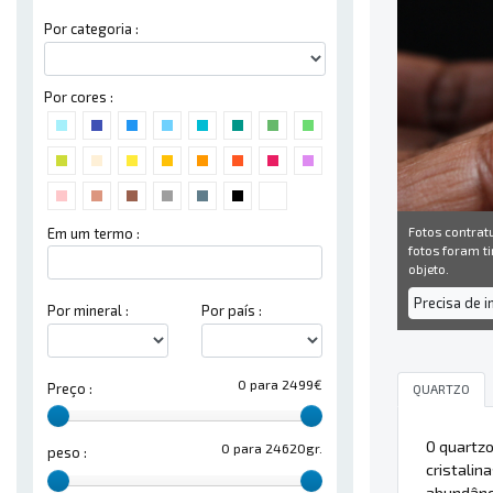
Por categoria :
Por cores :
Fotos contrat
Em um termo :
fotos foram ti
objeto.
Precisa de 
Por mineral :
Por país :
0 para 2499€
Preço :
QUARTZO
O quartz
0 para 24620gr.
peso :
cristalin
abundânci