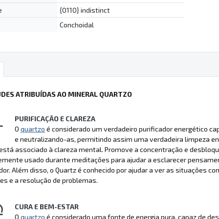
e
{0110} indistinct
Conchoidal
UDES ATRIBUÍDAS AO MINERAL QUARTZO
PURIFICAÇÃO E CLAREZA
O
quartzo
é considerado um verdadeiro purificador energético ca
e neutralizando-as, permitindo assim uma verdadeira limpeza ene
stá associado à clareza mental. Promove a concentração e desbloque
emente usado durante meditações para ajudar a esclarecer pensament
dor. Além disso, o Quartz é conhecido por ajudar a ver as situações 
es e a resolução de problemas.
CURA E BEM-ESTAR
O
quartzo
é considerado uma fonte de energia pura, capaz de des