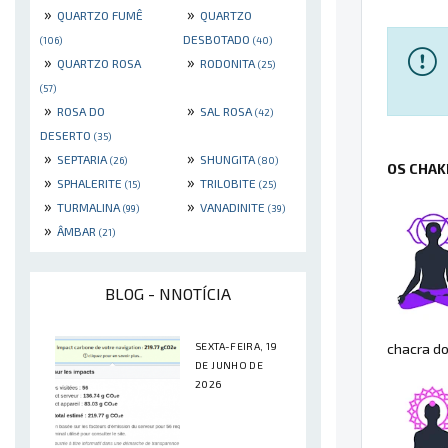
»
»
QUARTZO FUMÊ
QUARTZO
DESBOTADO
(106)
(40)
»
»
QUARTZO ROSA
RODONITA
(25)
(57)
»
»
ROSA DO
SAL ROSA
(42)
DESERTO
(35)
»
»
SEPTARIA
SHUNGITA
(26)
(80)
OS CHAK
»
»
SPHALERITE
TRILOBITE
(15)
(25)
»
»
TURMALINA
VANADINITE
(99)
(39)
»
ÂMBAR
(21)
BLOG - NNOTÍCIA
SEXTA-FEIRA, 19
chacra do
DE JUNHO DE
2026