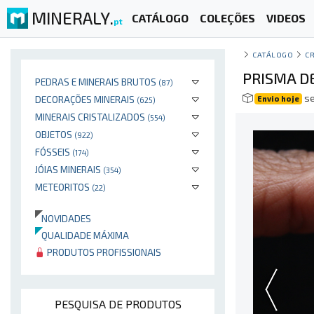
MINERALY.
CATÁLOGO
COLEÇÕES
VIDEOS
pt
CATÁLOGO
CR
PRISMA D
PEDRAS E MINERAIS BRUTOS
(87)
se
DECORAÇÕES MINERAIS
Envio hoje
(625)
MINERAIS CRISTALIZADOS
(554)
OBJETOS
(922)
FÓSSEIS
(174)
JÓIAS MINERAIS
(354)
METEORITOS
(22)
NOVIDADES
QUALIDADE MÁXIMA
PRODUTOS PROFISSIONAIS
PESQUISA DE PRODUTOS