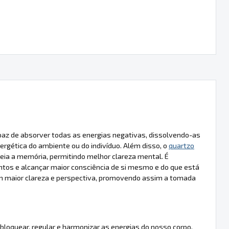
paz de absorver todas as energias negativas, dissolvendo-as
rgética do ambiente ou do indivíduo. Além disso, o
quartzo
ia a memória, permitindo melhor clareza mental. É
os e alcançar maior consciência de si mesmo e do que está
com maior clareza e perspectiva, promovendo assim a tomada
bloquear, regular e harmonizar as energias do nosso corpo.