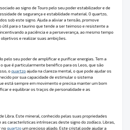
sociado ao signo de Touro pelo seu poder estabilizador e de
essidade de segurança e estabilidade material. O quartzo,
idos sob este signo. Ajuda a aliviar a tensão, promove
 útil para o taurino que tende a ser teimoso e resistente a
o, incentivando a paciência e a perseverança, ao mesmo tempo
 objetivos e realizar suas ambições.
 pelo seu poder de amplificar e purificar energias. Tem a
, o que é particularmente benéfico para os Leos, que são
sso, o
quartzo
ajuda na clareza mental, o que pode ajudar os
cido por sua capacidade de estimular o sistema
eão que está sempre em movimento e precisa manter um bom
icar e equilibrar os traços de personalidade e as
de Libra. Este mineral, conhecido pelas suas propriedades
s características intrínsecas deste signo do zodíaco. Libras,
r no
quartzo
um precioso aliado. Este cristal pode ajudar a