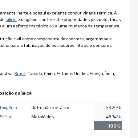
icamente inerte e possui excelente condutividade térmica. A
 de
silício
e oxigénio, confere-lhe propriedades piezoeléctricas
osta a um esforço mecânico ou a uma mudança de temperatura.
nstrução civil como componente de concreto, argamassa e
olha para a fabricação de osciladores, filtros e sensores
Áustria,
Brasil
, Canadá, China, Estados Unidos, França, Índia,
sição química
:
Oxigênio
Outro não metálico
53.26%
Silício
Metalóides
46.74%
100%