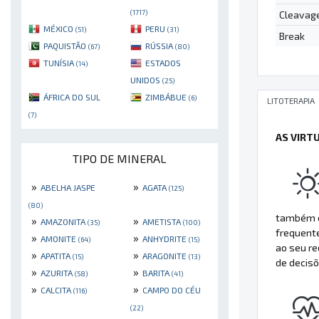
(1717)
Cleavag
MÉXICO
PERU
(51)
(31)
Break
PAQUISTÃO
RÚSSIA
(67)
(80)
TUNÍSIA
ESTADOS
(14)
UNIDOS
(25)
ÁFRICA DO SUL
ZIMBÁBUE
(6)
LITOTERAPIA
(7)
AS VIRT
TIPO DE MINERAL
»
»
ABELHA JASPE
AGATA
(125)
(80)
também e
»
»
AMAZONITA
AMETISTA
(35)
(100)
frequent
»
»
AMONITE
ANHYDRITE
(64)
(15)
ao seu re
»
»
APATITA
ARAGONITE
(15)
(13)
de decisõ
»
»
AZURITA
BARITA
(58)
(41)
»
»
CALCITA
CAMPO DO CÉU
(116)
(22)