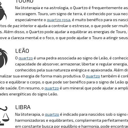
TOURO
Na litoterapia e na astrologia, o Quartzo é frequentemente as
ancoragem. Touro, um signo de terra, é conhecido por sua nec
especialmente o
quartzo rosa
, é muito benéfico para os nasc
os de paz interior e ajuda a controlar o estresse, o que pode ser muito
 Além disso, o Quartzo pode ajudar a equilibrar as energias de Tour
ve a clareza mental e o foco, o que pode ajudar o Touro a atingir seus
LEÃO
O
quartzo
é uma pedra associada ao signo de Leão, é conhecido
capacidade de absorver, armazenar, libertar e regular energia
conhecidos pela sua natureza enérgica e apaixonada. Além di
nalizar sua energia de forma mais produtiva. O
quartzo
também é conhe
co e equilibrar o corpo, o que pode ser benéfico para o signo de L
o de saúde. Em resumo, o
quartzo
é um mineral que pode ajudar a amplif
des energéticas do signo Leão.
LIBRA
Na litoterapia, o
quartzo
é indicado para nascidos sob o signo 
harmonizadoras e equilibrantes, complementa perfeitamente a
em constante busca por equilíbrio e harmonia, pode encontra