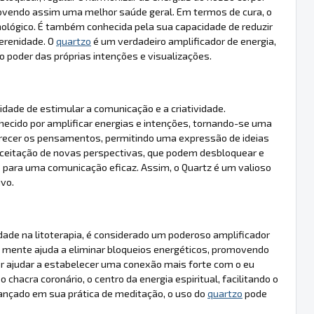
omovendo assim uma melhor saúde geral. Em termos de cura, o
munológico. É também conhecida pela sua capacidade de reduzir
erenidade. O
quartzo
é um verdadeiro amplificador de energia,
o poder das próprias intenções e visualizações.
idade de estimular a comunicação e a criatividade.
hecido por amplificar energias e intenções, tornando-se uma
recer os pensamentos, permitindo uma expressão de ideias
a aceitação de novas perspectivas, que podem desbloquear e
 para uma comunicação eficaz. Assim, o Quartz é um valioso
ivo.
ade na litoterapia, é considerado um poderoso amplificador
a mente ajuda a eliminar bloqueios energéticos, promovendo
r ajudar a estabelecer uma conexão mais forte com o eu
o chacra coronário, o centro da energia espiritual, facilitando o
vançado em sua prática de meditação, o uso do
quartzo
pode