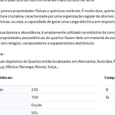
 possui propriedades físicas e químicas notáveis. É muito duro, quim
tura cristalina, caracterizada por uma organização regular de átomos
ctricas, ou seja, a capacidade de gerar uma carga eléctrica em resp
sua dureza e abundância, é amplamente utilizado na indústria da co
 propriedades piezoelétricas do quartzo fazem dele um material de esc
s em relógios, computadores e equipamentos eletrônicos.
s :
pais depósitos de Quartzo estão localizados em Alemanha, Austrália, 
car
, México, Noruega, Rússia, Suíça...
ísticas
:
Compo
de
2.65
O
7.00
Si
Oxyde
SiO
2