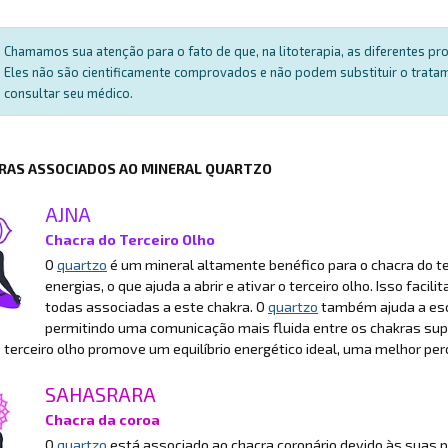
Chamamos sua atenção para o fato de que, na litoterapia, as diferentes p
Eles não são cientificamente comprovados e não podem substituir o trat
consultar seu médico.
RAS ASSOCIADOS AO MINERAL QUARTZO
AJNA
Chacra do Terceiro Olho
O
quartzo
é um mineral altamente benéfico para o chacra do terc
energias, o que ajuda a abrir e ativar o terceiro olho. Isso facili
todas associadas a este chakra. O
quartzo
também ajuda a esc
permitindo uma comunicação mais fluida entre os chakras supe
 terceiro olho promove um equilíbrio energético ideal, uma melhor per
SAHASRARA
Chacra da coroa
O
quartzo
está associado ao chacra coronário devido às suas pr