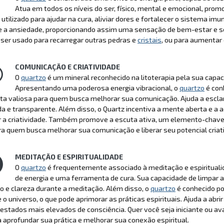
Atua em todos os níveis do ser, físico, mental e emocional, pr
 utilizado para ajudar na cura, aliviar dores e fortalecer o sistema i
 e a ansiedade, proporcionando assim uma sensação de bem-estar e s
ser usado para recarregar outras pedras e
cristais
, ou para aumentar 
COMUNICAÇÃO E CRIATIVIDADE
O
quartzo
é um mineral reconhecido na litoterapia pela sua capac
Apresentando uma poderosa energia vibracional, o
quartzo
é con
ta valiosa para quem busca melhorar sua comunicação. Ajuda a escla
da e transparente. Além disso, o Quartz incentiva a mente aberta e 
r a criatividade. Também promove a escuta ativa, um elemento-chave
ra quem busca melhorar sua comunicação e liberar seu potencial criat
MEDITAÇÃO E ESPIRITUALIDADE
O
quartzo
é frequentemente associado à meditação e espiritualid
de energia e uma ferramenta de cura. Sua capacidade de limpar 
o e clareza durante a meditação. Além disso, o
quartzo
é conhecido po
e o universo, o que pode aprimorar as práticas espirituais. Ajuda a abrir 
estados mais elevados de consciência. Quer você seja iniciante ou a
a aprofundar sua prática e melhorar sua conexão espiritual.