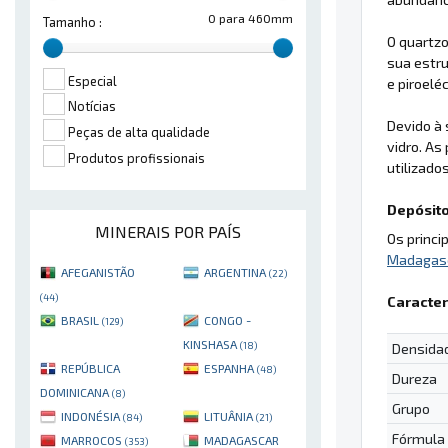
0 para 460mm
Tamanho :
O quartzo
sua estru
Especial
e piroelé
Notícias
Devido à 
Peças de alta qualidade
vidro. As
Produtos profissionais
utilizado
Depósito
MINERAIS POR PAÍS
Os princi
Madagas
AFEGANISTÃO
ARGENTINA
(22)
(44)
Caracter
BRASIL
CONGO -
(129)
KINSHASA
(18)
Densida
REPÚBLICA
ESPANHA
(48)
Dureza
DOMINICANA
(8)
Grupo
INDONÉSIA
LITUÂNIA
(84)
(21)
Fórmula
MARROCOS
MADAGASCAR
(353)