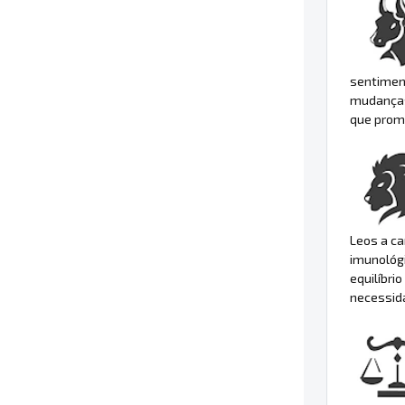
sentiment
mudanças.
que promo
Leos a ca
imunológi
equilíbri
necessida