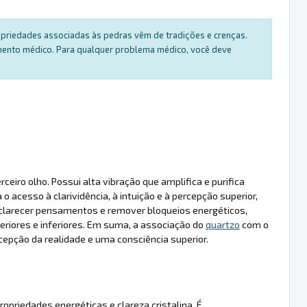
ropriedades associadas às pedras vêm de tradições e crenças.
amento médico. Para qualquer problema médico, você deve
eiro olho. Possui alta vibração que amplifica e purifica
ta o acesso à clarividência, à intuição e à percepção superior,
larecer pensamentos e remover bloqueios energéticos,
riores e inferiores. Em suma, a associação do
quartzo
com o
cepção da realidade e uma consciência superior.
opriedades energéticas e clareza cristalina. É