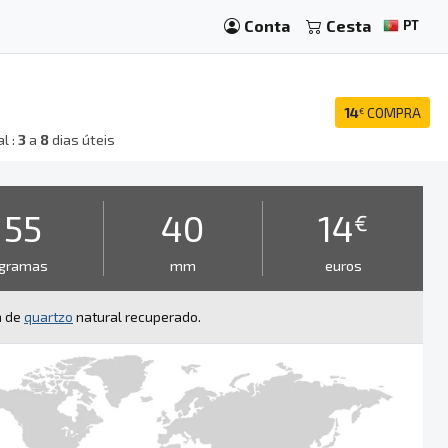
Conta
Cesta
PT
14
COMPRA
€
l :
3
a
8
dias úteis
55
40
14
€
gramas
mm
euros
a de
quartzo
natural recuperado.