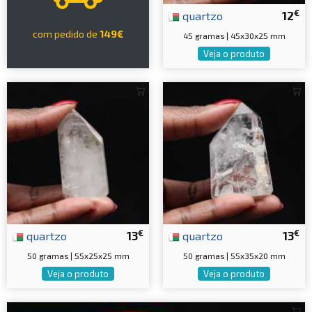
€
quartzo
12
com pedido de
149€
45 gramas | 45x30x25 mm
Veja o produto
€
€
quartzo
13
quartzo
13
50 gramas | 55x25x25 mm
50 gramas | 55x35x20 mm
Veja o produto
Veja o produto