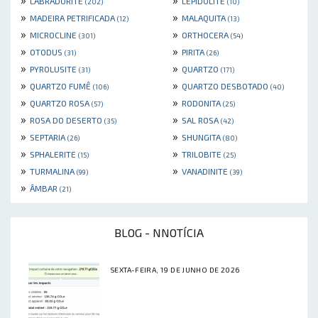
LABRADORITE
LEPIDOLITE
(202)
(10)
»
»
MADEIRA PETRIFICADA
MALAQUITA
(12)
(13)
»
»
MICROCLINE
ORTHOCERA
(301)
(54)
»
»
OTODUS
PIRITA
(31)
(26)
»
»
PYROLUSITE
QUARTZO
(31)
(171)
»
»
QUARTZO FUMÊ
QUARTZO DESBOTADO
(106)
(40)
»
»
QUARTZO ROSA
RODONITA
(57)
(25)
»
»
ROSA DO DESERTO
SAL ROSA
(35)
(42)
»
»
SEPTARIA
SHUNGITA
(26)
(80)
»
»
SPHALERITE
TRILOBITE
(15)
(25)
»
»
TURMALINA
VANADINITE
(99)
(39)
»
ÂMBAR
(21)
BLOG - NNOTÍCIA
SEXTA-FEIRA, 19 DE JUNHO DE 2026