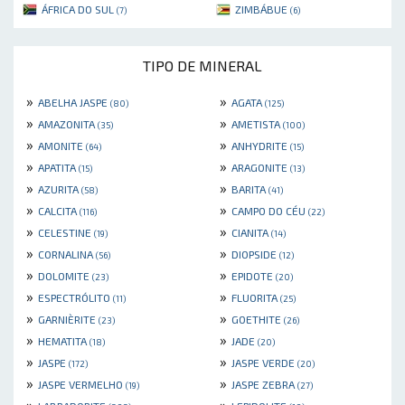
ÁFRICA DO SUL
ZIMBÁBUE
(7)
(6)
TIPO DE MINERAL
»
»
ABELHA JASPE
AGATA
(80)
(125)
»
»
AMAZONITA
AMETISTA
(35)
(100)
»
»
AMONITE
ANHYDRITE
(64)
(15)
»
»
APATITA
ARAGONITE
(15)
(13)
»
»
AZURITA
BARITA
(58)
(41)
»
»
CALCITA
CAMPO DO CÉU
(116)
(22)
»
»
CELESTINE
CIANITA
(19)
(14)
»
»
CORNALINA
DIOPSIDE
(56)
(12)
»
»
DOLOMITE
EPIDOTE
(23)
(20)
»
»
ESPECTRÓLITO
FLUORITA
(11)
(25)
»
»
GARNIÈRITE
GOETHITE
(23)
(26)
»
»
HEMATITA
JADE
(18)
(20)
»
»
JASPE
JASPE VERDE
(172)
(20)
»
»
JASPE VERMELHO
JASPE ZEBRA
(19)
(27)
»
»