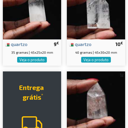
€
€
quartzo
9
quartzo
10
35 gramas | 45x25x20 mm
40 gramas | 45x30x20 mm
Veja o produto
Veja o produto
Entrega
*
grátis