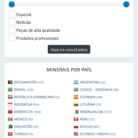
Especial
Notícias
Peças de alta qualidade
Produtos profissionais
Veja os resultados
MINERAIS POR PAÍS
AFEGANISTÃO
ARGENTINA
(44)
(22)
BRASIL
CONGO - KINSHASA
(129)
(18)
REPÚBLICA DOMINICANA
ESPANHA
(8)
(48)
INDONÉSIA
LITUÂNIA
(84)
(21)
MARROCOS
MADAGASCAR
(353)
(1717)
MÉXICO
PERU
(51)
(31)
PAQUISTÃO
RÚSSIA
(67)
(80)
TUNÍSIA
ESTADOS UNIDOS
(14)
(25)