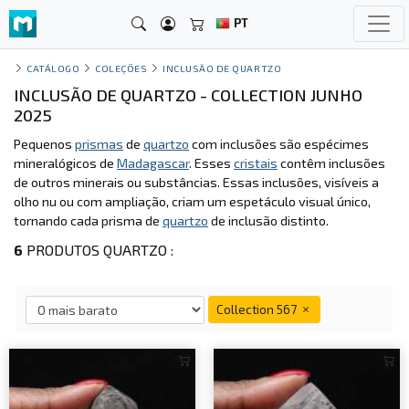
PT
CATÁLOGO
COLEÇÕES
INCLUSÃO DE QUARTZO
INCLUSÃO DE QUARTZO - COLLECTION JUNHO
2025
Pequenos
prismas
de
quartzo
com inclusões são espécimes
mineralógicos de
Madagascar
. Esses
cristais
contêm inclusões
de outros minerais ou substâncias. Essas inclusões, visíveis a
olho nu ou com ampliação, criam um espetáculo visual único,
tornando cada prisma de
quartzo
de inclusão distinto.
6
PRODUTOS QUARTZO :
Collection 567