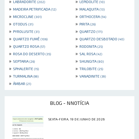
»
»
LABRADORITE
LEPIDOLITE
(202)
(10)
»
»
MADEIRA PETRIFICADA
MALAQUITA
(12)
(13)
»
»
MICROCLINE
ORTHOCERA
(301)
(54)
»
»
OTODUS
PIRITA
(31)
(26)
»
»
PYROLUSITE
QUARTZO
(31)
(171)
»
»
QUARTZO FUMÊ
QUARTZO DESBOTADO
(106)
(40)
»
»
QUARTZO ROSA
RODONITA
(57)
(25)
»
»
ROSA DO DESERTO
SAL ROSA
(35)
(42)
»
»
SEPTARIA
SHUNGITA
(26)
(80)
»
»
SPHALERITE
TRILOBITE
(15)
(25)
»
»
TURMALINA
VANADINITE
(99)
(39)
»
ÂMBAR
(21)
BLOG - NNOTÍCIA
SEXTA-FEIRA, 19 DE JUNHO DE 2026