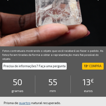
Fotos contratuais mostrando o objeto que você receberá ao fazer o pedido. As
fotos foram tiradas de forma a obter a representação mais fiel possível do
objeto.
Precisa de informações? Faça uma pergunta
13
COMPRA
€
50
55
13
€
gramas
mm
euros
Prisma de
quartzo
natural recuperado.