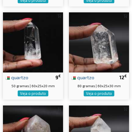
Veja o produto
Veja o produto
€
€
quartzo
9
quartzo
12
50 gramas | 60x25x20 mm
80 gramas | 60x25x30 mm
Veja o produto
Veja o produto