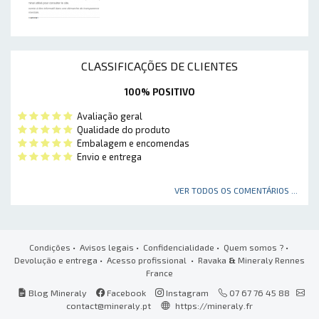
CLASSIFICAÇÕES DE CLIENTES
100% POSITIVO
Avaliação geral
Qualidade do produto
Embalagem e encomendas
Envio e entrega
VER TODOS OS COMENTÁRIOS ...
Condições
•
Avisos legais
•
Confidencialidade
•
Quem somos ?
•
Devolução e entrega
•
Acesso profissional
• Ravaka
&
Mineraly Rennes
France
Blog Mineraly
Facebook
Instagram
07 67 76 45 88
contact@mineraly.pt
https://mineraly.fr