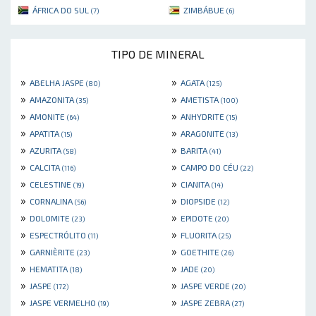
ÁFRICA DO SUL
ZIMBÁBUE
(7)
(6)
TIPO DE MINERAL
»
»
ABELHA JASPE
AGATA
(80)
(125)
»
»
AMAZONITA
AMETISTA
(35)
(100)
»
»
AMONITE
ANHYDRITE
(64)
(15)
»
»
APATITA
ARAGONITE
(15)
(13)
»
»
AZURITA
BARITA
(58)
(41)
»
»
CALCITA
CAMPO DO CÉU
(116)
(22)
»
»
CELESTINE
CIANITA
(19)
(14)
»
»
CORNALINA
DIOPSIDE
(56)
(12)
»
»
DOLOMITE
EPIDOTE
(23)
(20)
»
»
ESPECTRÓLITO
FLUORITA
(11)
(25)
»
»
GARNIÈRITE
GOETHITE
(23)
(26)
»
»
HEMATITA
JADE
(18)
(20)
»
»
JASPE
JASPE VERDE
(172)
(20)
»
»
JASPE VERMELHO
JASPE ZEBRA
(19)
(27)