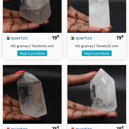
€
€
quartzo
19
quartzo
19
195 gramas | 70x50x45 mm
145 gramas | 70x40x35 mm
Veja o produto
Veja o produto
€
€
quartzo
25
quartzo
19