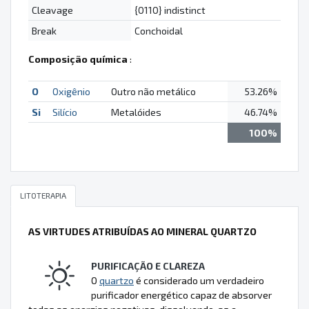
Cleavage
{0110} indistinct
Break
Conchoidal
Composição química
:
O
Oxigênio
Outro não metálico
53.26%
Si
Silício
Metalóides
46.74%
100%
LITOTERAPIA
AS VIRTUDES ATRIBUÍDAS AO MINERAL QUARTZO
PURIFICAÇÃO E CLAREZA
O
quartzo
é considerado um verdadeiro
purificador energético capaz de absorver