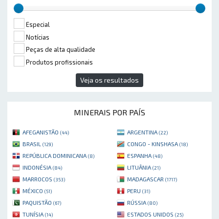
Especial
Notícias
Peças de alta qualidade
Produtos profissionais
Veja os resultados
MINERAIS POR PAÍS
AFEGANISTÃO
ARGENTINA
(44)
(22)
BRASIL
CONGO - KINSHASA
(129)
(18)
REPÚBLICA DOMINICANA
ESPANHA
(8)
(48)
INDONÉSIA
LITUÂNIA
(84)
(21)
MARROCOS
MADAGASCAR
(353)
(1717)
MÉXICO
PERU
(51)
(31)
PAQUISTÃO
RÚSSIA
(67)
(80)
TUNÍSIA
ESTADOS UNIDOS
(14)
(25)