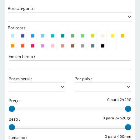
Por categoria :
Por cores :
Em um termo :
Por mineral :
Por país :
0 para 2499€
Preço :
0 para 24620gr.
peso :
0 para 460mm
Tamanho :