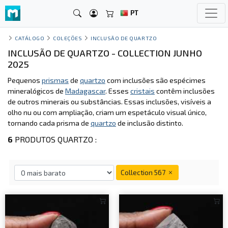
PT
CATÁLOGO
COLEÇÕES
INCLUSÃO DE QUARTZO
INCLUSÃO DE QUARTZO - COLLECTION JUNHO
2025
Pequenos
prismas
de
quartzo
com inclusões são espécimes
mineralógicos de
Madagascar
. Esses
cristais
contêm inclusões
de outros minerais ou substâncias. Essas inclusões, visíveis a
olho nu ou com ampliação, criam um espetáculo visual único,
tornando cada prisma de
quartzo
de inclusão distinto.
6
PRODUTOS QUARTZO :
Collection 567