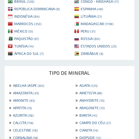
BRASIL
CONGO - KINSHASA
(128)
(17)
REPÚBLICA DOMINICANA
ESPANHA
(8)
(48)
INDONÉSIA
LITUÂNIA
(84)
(21)
MARROCOS
MADAGASCAR
(353)
(1709)
MÉXICO
PERU
(51)
(31)
PAQUISTÃO
RÚSSIA
(67)
(80)
TUNÍSIA
ESTADOS UNIDOS
(14)
(25)
ÁFRICA DO SUL
ZIMBÁBUE
(7)
(6)
TIPO DE MINERAL
»
»
ABELHA JASPE
AGATA
(80)
(125)
»
»
AMAZONITA
AMETISTA
(35)
(99)
»
»
AMONITE
ANHYDRITE
(63)
(15)
»
»
APATITA
ARAGONITE
(15)
(13)
»
»
AZURITA
BARITA
(58)
(41)
»
»
CALCITA
CAMPO DO CÉU
(116)
(21)
»
»
CELESTINE
CIANITA
(18)
(14)
»
»
CORNALINA
DIOPSIDE
(56)
(12)