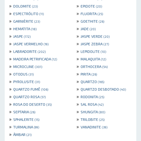
»
»
DOLOMITE
EPIDOTE
(23)
(20)
»
»
ESPECTRÓLITO
FLUORITA
(11)
(25)
»
»
GARNIÈRITE
GOETHITE
(23)
(26)
»
»
HEMATITA
JADE
(18)
(20)
»
»
JASPE
JASPE VERDE
(172)
(20)
»
»
JASPE VERMELHO
JASPE ZEBRA
(19)
(27)
»
»
LABRADORITE
LEPIDOLITE
(202)
(10)
»
»
MADEIRA PETRIFICADA
MALAQUITA
(12)
(12)
»
»
MICROCLINE
ORTHOCERA
(301)
(54)
»
»
OTODUS
PIRITA
(31)
(26)
»
»
PYROLUSITE
QUARTZO
(31)
(165)
»
»
QUARTZO FUMÊ
QUARTZO DESBOTADO
(106)
(40)
»
»
QUARTZO ROSA
RODONITA
(57)
(25)
»
»
ROSA DO DESERTO
SAL ROSA
(35)
(42)
»
»
SEPTARIA
SHUNGITA
(26)
(80)
»
»
SPHALERITE
TRILOBITE
(15)
(25)
»
»
TURMALINA
VANADINITE
(99)
(39)
»
ÂMBAR
(21)