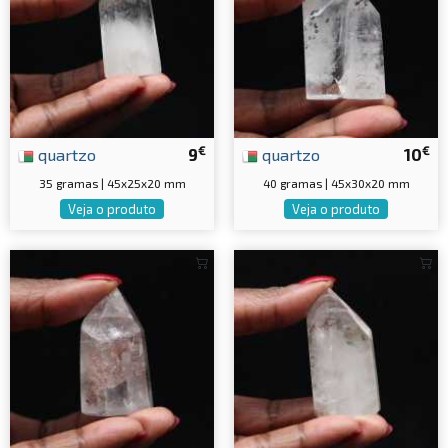
€
€
quartzo
9
quartzo
10
35 gramas | 45x25x20 mm
40 gramas | 45x30x20 mm
Veja o produto
Veja o produto