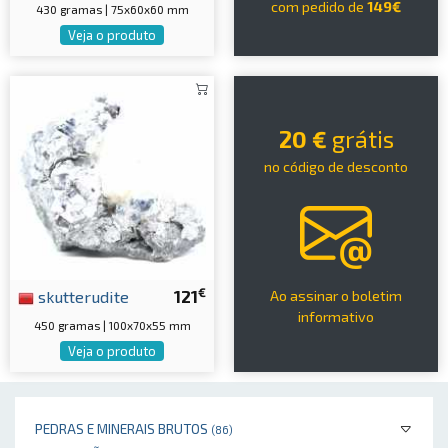
com pedido de
149€
430 gramas | 75x60x60 mm
Veja o produto
20 €
grátis
no código de desconto
€
skutterudite
121
Ao assinar o boletim
informativo
450 gramas | 100x70x55 mm
Veja o produto
PEDRAS E MINERAIS BRUTOS
(86)