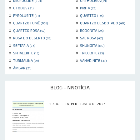
MICROCLINE
ORTHOCERA
(301)
(54)
»
»
OTODUS
PIRITA
(31)
(26)
»
»
PYROLUSITE
QUARTZO
(31)
(165)
»
»
QUARTZO FUMÊ
QUARTZO DESBOTADO
(106)
(40)
»
»
QUARTZO ROSA
RODONITA
(57)
(25)
»
»
ROSA DO DESERTO
SAL ROSA
(35)
(42)
»
»
SEPTARIA
SHUNGITA
(26)
(80)
»
»
SPHALERITE
TRILOBITE
(15)
(25)
»
»
TURMALINA
VANADINITE
(99)
(39)
»
ÂMBAR
(21)
BLOG - NNOTÍCIA
SEXTA-FEIRA, 19 DE JUNHO DE 2026