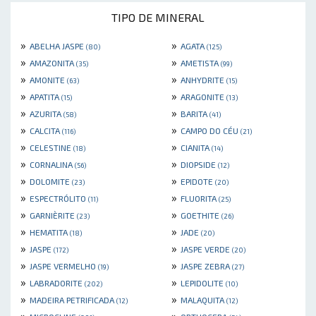
TIPO DE MINERAL
»
»
ABELHA JASPE
AGATA
(80)
(125)
»
»
AMAZONITA
AMETISTA
(35)
(99)
»
»
AMONITE
ANHYDRITE
(63)
(15)
»
»
APATITA
ARAGONITE
(15)
(13)
»
»
AZURITA
BARITA
(58)
(41)
»
»
CALCITA
CAMPO DO CÉU
(116)
(21)
»
»
CELESTINE
CIANITA
(18)
(14)
»
»
CORNALINA
DIOPSIDE
(56)
(12)
»
»
DOLOMITE
EPIDOTE
(23)
(20)
»
»
ESPECTRÓLITO
FLUORITA
(11)
(25)
»
»
GARNIÈRITE
GOETHITE
(23)
(26)
»
»
HEMATITA
JADE
(18)
(20)
»
»
JASPE
JASPE VERDE
(172)
(20)
»
»
JASPE VERMELHO
JASPE ZEBRA
(19)
(27)
»
»
LABRADORITE
LEPIDOLITE
(202)
(10)
»
»
MADEIRA PETRIFICADA
MALAQUITA
(12)
(12)
»
»