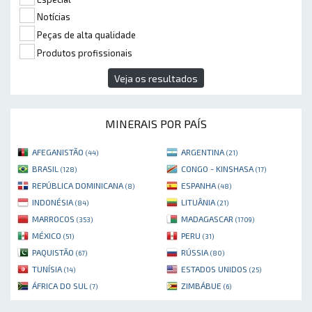
Notícias
Peças de alta qualidade
Produtos profissionais
Veja os resultados
MINERAIS POR PAÍS
AFEGANISTÃO
ARGENTINA
(44)
(21)
BRASIL
CONGO - KINSHASA
(128)
(17)
REPÚBLICA DOMINICANA
ESPANHA
(8)
(48)
INDONÉSIA
LITUÂNIA
(84)
(21)
MARROCOS
MADAGASCAR
(353)
(1709)
MÉXICO
PERU
(51)
(31)
PAQUISTÃO
RÚSSIA
(67)
(80)
TUNÍSIA
ESTADOS UNIDOS
(14)
(25)
ÁFRICA DO SUL
ZIMBÁBUE
(7)
(6)