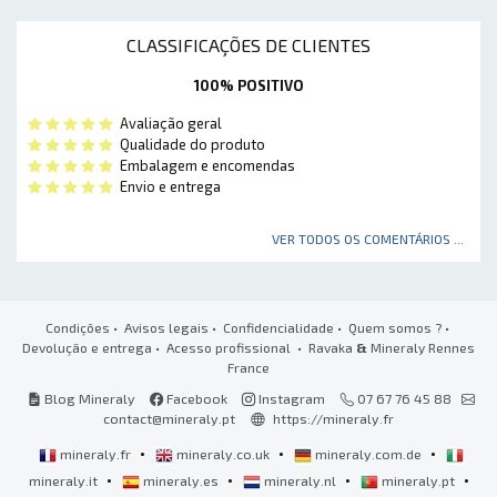
CLASSIFICAÇÕES DE CLIENTES
100% POSITIVO
Avaliação geral
Qualidade do produto
Embalagem e encomendas
Envio e entrega
VER TODOS OS COMENTÁRIOS ...
Condições
•
Avisos legais
•
Confidencialidade
•
Quem somos ?
•
Devolução e entrega
•
Acesso profissional
• Ravaka
&
Mineraly Rennes
France
Blog Mineraly
Facebook
Instagram
07 67 76 45 88
contact@mineraly.pt
https://mineraly.fr
•
•
•
mineraly.fr
mineraly.co.uk
mineraly.com.de
•
•
•
•
mineraly.it
mineraly.es
mineraly.nl
mineraly.pt