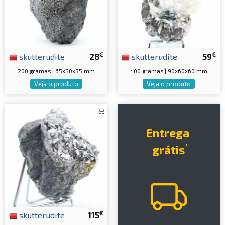
€
€
skutterudite
28
skutterudite
59
200 gramas | 65x50x35 mm
400 gramas | 90x60x60 mm
Veja o produto
Veja o produto
Entrega
*
grátis
€
skutterudite
115