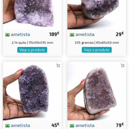
€
€
ametista
189
ametista
29
2.14 quilo | 115x110x135 mm
335 gramas | 65x65x50 mm
Veja o produto
Veja o produto
€
€
ametista
45
ametista
79