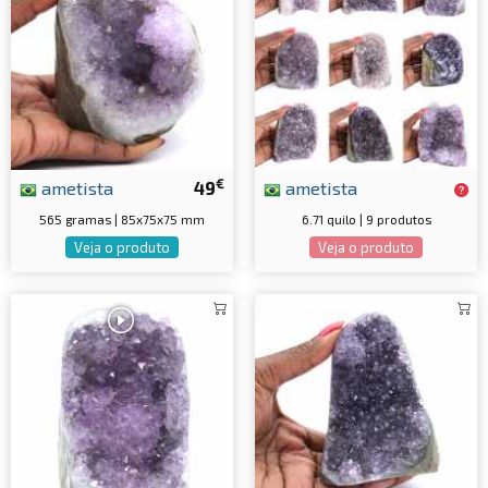
€
ametista
49
ametista
565 gramas | 85x75x75 mm
6.71 quilo | 9 produtos
Veja o produto
Veja o produto