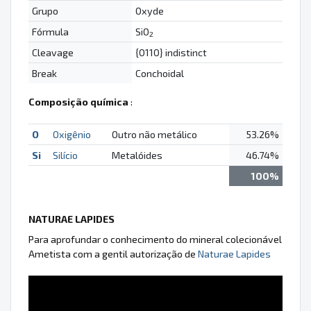
Grupo
Oxyde
Fórmula
SiO
2
Cleavage
{0110} indistinct
Break
Conchoidal
Composição química
:
O
Oxigênio
Outro não metálico
53.26%
Si
Silício
Metalóides
46.74%
100%
NATURAE LAPIDES
Para aprofundar o conhecimento do mineral colecionável
Ametista com a gentil autorização de
Naturae Lapides