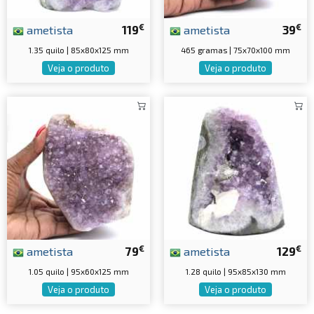
€
€
ametista
119
ametista
39
1.35 quilo | 85x80x125 mm
465 gramas | 75x70x100 mm
Veja o produto
Veja o produto
€
€
ametista
79
ametista
129
1.05 quilo | 95x60x125 mm
1.28 quilo | 95x85x130 mm
Veja o produto
Veja o produto