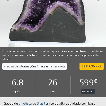
Fotos contratuais mostrando o objeto que você receberá ao fazer o pedido. As
fotos foram tiradas de forma a obter a representação mais fiel possível do
objeto.
Precisa de informações? Faça uma pergunta
599
COMPRA
€
6.8
26
599
€
quilo
cm
Muito caro?
Geodo de
ametista
do
Brasil
único de alta qualidade com base