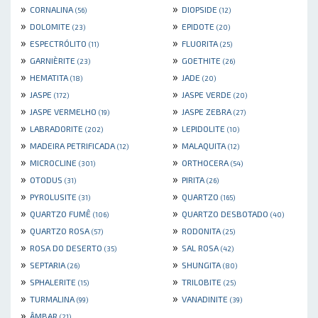
»
»
CORNALINA
DIOPSIDE
(56)
(12)
»
»
DOLOMITE
EPIDOTE
(23)
(20)
»
»
ESPECTRÓLITO
FLUORITA
(11)
(25)
»
»
GARNIÈRITE
GOETHITE
(23)
(26)
»
»
HEMATITA
JADE
(18)
(20)
»
»
JASPE
JASPE VERDE
(172)
(20)
»
»
JASPE VERMELHO
JASPE ZEBRA
(19)
(27)
»
»
LABRADORITE
LEPIDOLITE
(202)
(10)
»
»
MADEIRA PETRIFICADA
MALAQUITA
(12)
(12)
»
»
MICROCLINE
ORTHOCERA
(301)
(54)
»
»
OTODUS
PIRITA
(31)
(26)
»
»
PYROLUSITE
QUARTZO
(31)
(165)
»
»
QUARTZO FUMÊ
QUARTZO DESBOTADO
(106)
(40)
»
»
QUARTZO ROSA
RODONITA
(57)
(25)
»
»
ROSA DO DESERTO
SAL ROSA
(35)
(42)
»
»
SEPTARIA
SHUNGITA
(26)
(80)
»
»
SPHALERITE
TRILOBITE
(15)
(25)
»
»
TURMALINA
VANADINITE
(99)
(39)
»
ÂMBAR
(21)