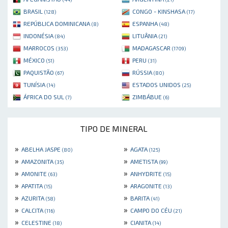
BRASIL
CONGO - KINSHASA
(128)
(17)
REPÚBLICA DOMINICANA
ESPANHA
(8)
(48)
INDONÉSIA
LITUÂNIA
(84)
(21)
MARROCOS
MADAGASCAR
(353)
(1709)
MÉXICO
PERU
(51)
(31)
PAQUISTÃO
RÚSSIA
(67)
(80)
TUNÍSIA
ESTADOS UNIDOS
(14)
(25)
ÁFRICA DO SUL
ZIMBÁBUE
(7)
(6)
TIPO DE MINERAL
»
»
ABELHA JASPE
AGATA
(80)
(125)
»
»
AMAZONITA
AMETISTA
(35)
(99)
»
»
AMONITE
ANHYDRITE
(63)
(15)
»
»
APATITA
ARAGONITE
(15)
(13)
»
»
AZURITA
BARITA
(58)
(41)
»
»
CALCITA
CAMPO DO CÉU
(116)
(21)
»
»
CELESTINE
CIANITA
(18)
(14)