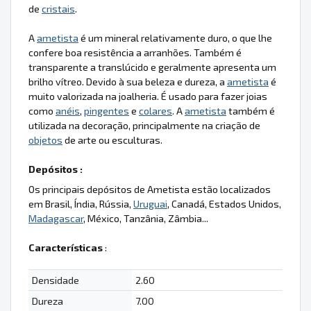
de
cristais
.
A
ametista
é um mineral relativamente duro, o que lhe
confere boa resistência a arranhões. Também é
transparente a translúcido e geralmente apresenta um
brilho vítreo. Devido à sua beleza e dureza, a
ametista
é
muito valorizada na joalheria. É usado para fazer joias
como
anéis
,
pingentes
e
colares
. A
ametista
também é
utilizada na decoração, principalmente na criação de
objetos
de arte ou esculturas.
Depósitos :
Os principais depósitos de Ametista estão localizados
em Brasil, Índia, Rússia,
Uruguai
, Canadá, Estados Unidos,
Madagascar
, México, Tanzânia, Zâmbia...
Características
:
Densidade
2.60
Dureza
7.00