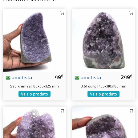
€
€
ametista
49
ametista
249
590 gramas | 80x65x125 mm
3.61 quilo | 135x110x180 mm
Veja o produto
Veja o produto