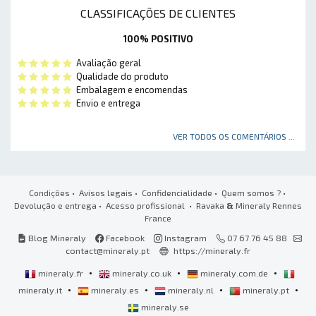
CLASSIFICAÇÕES DE CLIENTES
100% POSITIVO
Avaliação geral
Qualidade do produto
Embalagem e encomendas
Envio e entrega
VER TODOS OS COMENTÁRIOS ...
Condições
•
Avisos legais
•
Confidencialidade
•
Quem somos ?
•
Devolução e entrega
•
Acesso profissional
• Ravaka
&
Mineraly Rennes
France
Blog Mineraly
Facebook
Instagram
07 67 76 45 88
contact@mineraly.pt
https://mineraly.fr
•
•
•
mineraly.fr
mineraly.co.uk
mineraly.com.de
•
•
•
•
mineraly.it
mineraly.es
mineraly.nl
mineraly.pt
mineraly.se