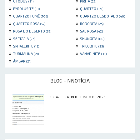
»
»
OTODUS
PIRITA
(31)
(27)
»
»
PYROLUSITE
QUARTZO
(31)
(171)
»
»
QUARTZO FUMÊ
QUARTZO DESBOTADO
(106)
(40)
»
»
QUARTZO ROSA
RODONITA
(57)
(25)
»
»
ROSA DO DESERTO
SAL ROSA
(35)
(42)
»
»
SEPTARIA
SHUNGITA
(26)
(80)
»
»
SPHALERITE
TRILOBITE
(15)
(25)
»
»
TURMALINA
VANADINITE
(99)
(39)
»
ÂMBAR
(21)
BLOG - NNOTÍCIA
SEXTA-FEIRA, 19 DE JUNHO DE 2026