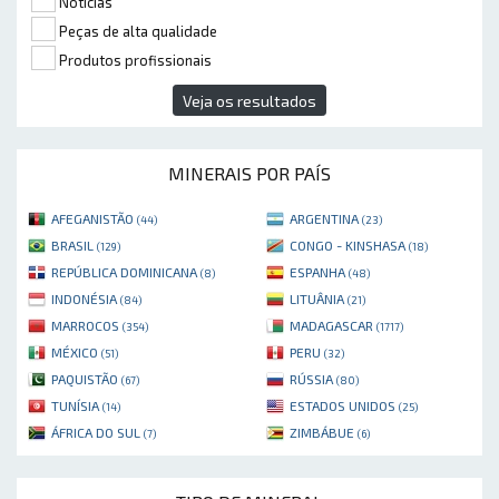
Notícias
Peças de alta qualidade
Produtos profissionais
Veja os resultados
MINERAIS POR PAÍS
AFEGANISTÃO
ARGENTINA
(44)
(23)
BRASIL
CONGO - KINSHASA
(129)
(18)
REPÚBLICA DOMINICANA
ESPANHA
(8)
(48)
INDONÉSIA
LITUÂNIA
(84)
(21)
MARROCOS
MADAGASCAR
(354)
(1717)
MÉXICO
PERU
(51)
(32)
PAQUISTÃO
RÚSSIA
(67)
(80)
TUNÍSIA
ESTADOS UNIDOS
(14)
(25)
ÁFRICA DO SUL
ZIMBÁBUE
(7)
(6)