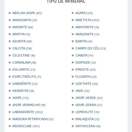
TIPO DE MINERAL
»
»
ABELHA JASPE
AGATA
(80)
(125)
»
»
AMAZONITA
AMETISTA
(35)
(100)
»
»
AMONITE
ANHYDRITE
(64)
(15)
»
»
APATITA
ARAGONITE
(15)
(13)
»
»
AZURITA
BARITA
(58)
(41)
»
»
CALCITA
CAMPO DO CÉU
(116)
(23)
»
»
CELESTINE
CIANITA
(19)
(14)
»
»
CORNALINA
DIOPSIDE
(56)
(12)
»
»
DOLOMITE
EPIDOTE
(23)
(20)
»
»
ESPECTRÓLITO
FLUORITA
(11)
(25)
»
»
GARNIÈRITE
GOETHITE
(23)
(26)
»
»
HEMATITA
JADE
(18)
(20)
»
»
JASPE
JASPE VERDE
(172)
(20)
»
»
JASPE VERMELHO
JASPE ZEBRA
(19)
(27)
»
»
LABRADORITE
LEPIDOLITE
(202)
(10)
»
»
MADEIRA PETRIFICADA
MALAQUITA
(12)
(13)
»
»
MICROCLINE
ORTHOCERA
(301)
(55)