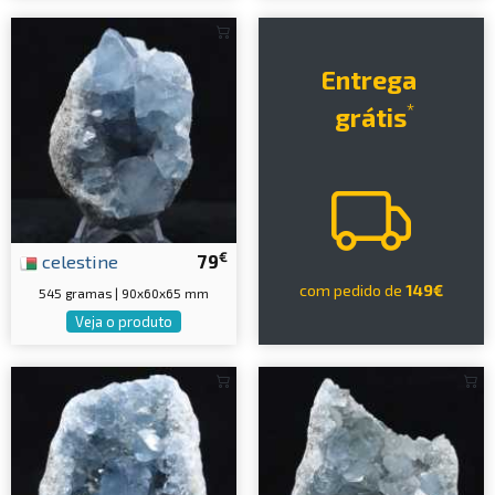
Entrega
*
grátis
€
celestine
79
com pedido de
149€
545 gramas | 90x60x65 mm
Veja o produto