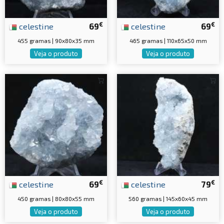
€
€
celestine
69
celestine
69
455 gramas | 90x80x35 mm
465 gramas | 110x65x50 mm
Veja o produto
Veja o produto
€
€
celestine
69
celestine
79
450 gramas | 80x80x55 mm
560 gramas | 145x60x45 mm
Veja o produto
Veja o produto