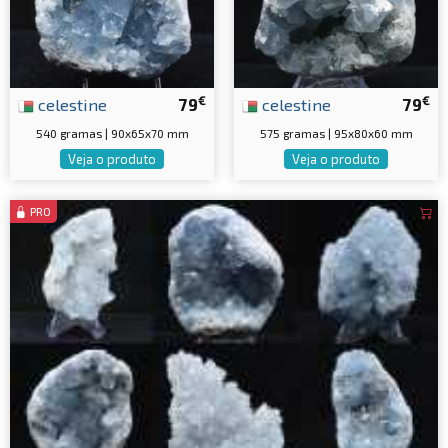
€
€
celestine
79
celestine
79
540 gramas | 90x65x70 mm
575 gramas | 95x80x60 mm
Veja o produto
Veja o produto
PRO