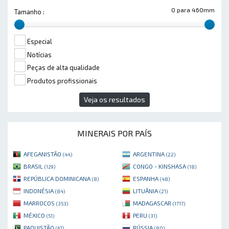
0 para 460mm
Tamanho :
Especial
Notícias
Peças de alta qualidade
Produtos profissionais
Veja os resultados
MINERAIS POR PAÍS
AFEGANISTÃO
ARGENTINA
(44)
(22)
BRASIL
CONGO - KINSHASA
(129)
(18)
REPÚBLICA DOMINICANA
ESPANHA
(8)
(48)
INDONÉSIA
LITUÂNIA
(84)
(21)
MARROCOS
MADAGASCAR
(353)
(1717)
MÉXICO
PERU
(51)
(31)
PAQUISTÃO
RÚSSIA
(67)
(80)