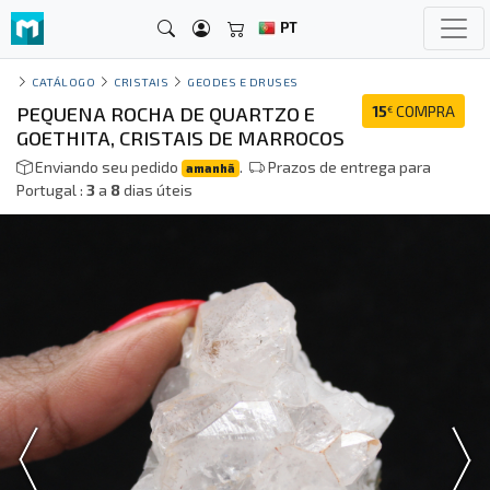
PT
CATÁLOGO
CRISTAIS
GEODES E DRUSES
PEQUENA ROCHA DE QUARTZO E
15
COMPRA
€
GOETHITA, CRISTAIS DE MARROCOS
Enviando seu pedido
.
Prazos de entrega para
amanhã
Portugal :
3
a
8
dias úteis