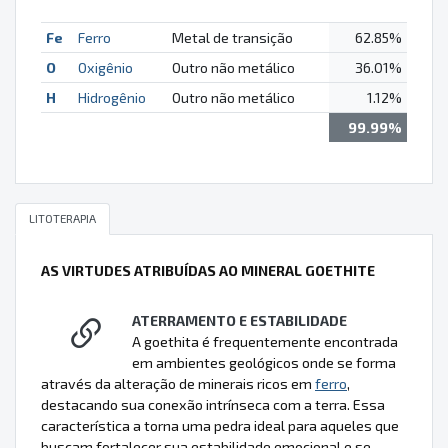
Fe
Ferro
Metal de transição
62.85%
O
Oxigênio
Outro não metálico
36.01%
H
Hidrogênio
Outro não metálico
1.12%
99.99%
LITOTERAPIA
AS VIRTUDES ATRIBUÍDAS AO MINERAL GOETHITE
ATERRAMENTO E ESTABILIDADE
A goethita é frequentemente encontrada
em ambientes geológicos onde se forma
através da alteração de minerais ricos em
ferro
,
destacando sua conexão intrínseca com a terra. Essa
característica a torna uma pedra ideal para aqueles que
buscam fortalecer sua estabilidade emocional e se