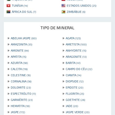
TUNÍSIA
ESTADOS UNIDOS
(14)
(25)
ÁFRICA DO SUL
ZIMBÁBUE
(7)
(6)
TIPO DE MINERAL
»
»
ABELHA JASPE
AGATA
(80)
(125)
»
»
AMAZONITA
AMETISTA
(35)
(100)
»
»
AMONITE
ANHYDRITE
(64)
(15)
»
»
APATITA
ARAGONITE
(15)
(13)
»
»
AZURITA
BARITA
(58)
(41)
»
»
CALCITA
CAMPO DO CÉU
(116)
(22)
»
»
CELESTINE
CIANITA
(19)
(14)
»
»
CORNALINA
DIOPSIDE
(56)
(12)
»
»
DOLOMITE
EPIDOTE
(23)
(20)
»
»
ESPECTRÓLITO
FLUORITA
(11)
(25)
»
»
GARNIÈRITE
GOETHITE
(23)
(26)
»
»
HEMATITA
JADE
(18)
(20)
»
»
JASPE
JASPE VERDE
(172)
(20)