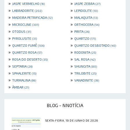
»
»
JASPE VERMELHO
JASPE ZEBRA
(19)
(27)
»
»
LABRADORITE
LEPIDOLITE
(202)
(10)
»
»
MADEIRA PETRIFICADA
MALAQUITA
(12)
(13)
»
»
MICROCLINE
ORTHOCERA
(301)
(54)
»
»
OTODUS
PIRITA
(31)
(26)
»
»
PYROLUSITE
QUARTZO
(31)
(171)
»
»
QUARTZO FUMÊ
QUARTZO DESBOTADO
(106)
(40)
»
»
QUARTZO ROSA
RODONITA
(57)
(25)
»
»
ROSA DO DESERTO
SAL ROSA
(35)
(42)
»
»
SEPTARIA
SHUNGITA
(26)
(80)
»
»
SPHALERITE
TRILOBITE
(15)
(25)
»
»
TURMALINA
VANADINITE
(99)
(39)
»
ÂMBAR
(21)
BLOG - NNOTÍCIA
SEXTA-FEIRA, 19 DE JUNHO DE 2026