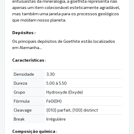
entusiastas da mineralogia, a goethita representa não
apenas um item colecionável esteticamente agradável,
mas também uma janela para os processos geológicos
que moldam nosso planeta.
Depósitos :
Os principais depósitos de Goethite estão localizados
em Alemanha...
Características
:
Densidade
3.30
Dureza
5.00 à 5.50
Grupo
Hydroxyde (Oxyde)
Fórmula
FeO(OH)
Cleavage
{010} parfait, {100} distinct
Break
Irrégulière
Composição química
: