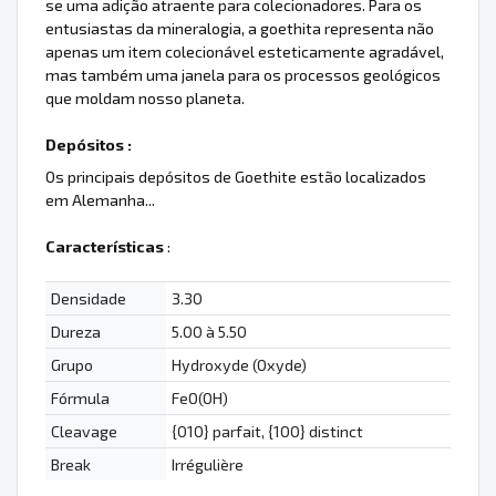
se uma adição atraente para colecionadores. Para os
entusiastas da mineralogia, a goethita representa não
apenas um item colecionável esteticamente agradável,
mas também uma janela para os processos geológicos
que moldam nosso planeta.
Depósitos :
Os principais depósitos de Goethite estão localizados
em Alemanha...
Características
:
Densidade
3.30
Dureza
5.00 à 5.50
Grupo
Hydroxyde (Oxyde)
Fórmula
FeO(OH)
Cleavage
{010} parfait, {100} distinct
Break
Irrégulière