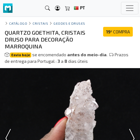
PT
CATÁLOGO
CRISTAIS
GEODES E DRUSES
QUARTZO GOETHITA, CRISTAIS
19
COMPRA
€
DRUSO PARA DECORAÇÃO
MARROQUINA
se encomendado
antes do meio-dia
.
Prazos
Envio hoje
de entrega para Portugal :
3
a
8
dias úteis