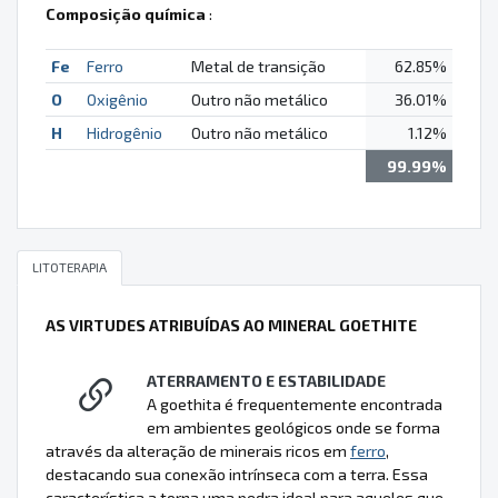
Composição química
:
Fe
Ferro
Metal de transição
62.85%
O
Oxigênio
Outro não metálico
36.01%
H
Hidrogênio
Outro não metálico
1.12%
99.99%
LITOTERAPIA
AS VIRTUDES ATRIBUÍDAS AO MINERAL GOETHITE
ATERRAMENTO E ESTABILIDADE
A goethita é frequentemente encontrada
em ambientes geológicos onde se forma
através da alteração de minerais ricos em
ferro
,
destacando sua conexão intrínseca com a terra. Essa
característica a torna uma pedra ideal para aqueles que