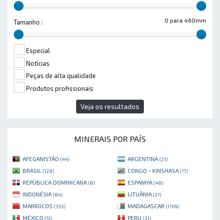
0 para 460mm
Tamanho :
Especial
Notícias
Peças de alta qualidade
Produtos profissionais
Veja os resultados
MINERAIS POR PAÍS
AFEGANISTÃO
ARGENTINA
(44)
(21)
BRASIL
CONGO - KINSHASA
(128)
(17)
REPÚBLICA DOMINICANA
ESPANHA
(8)
(48)
INDONÉSIA
LITUÂNIA
(84)
(21)
MARROCOS
MADAGASCAR
(353)
(1709)
MÉXICO
PERU
(51)
(31)