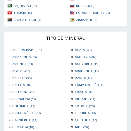
PAQUISTÃO
RÚSSIA
(67)
(80)
TUNÍSIA
ESTADOS UNIDOS
(14)
(25)
ÁFRICA DO SUL
ZIMBÁBUE
(7)
(6)
TIPO DE MINERAL
»
»
ABELHA JASPE
AGATA
(80)
(125)
»
»
AMAZONITA
AMETISTA
(35)
(99)
»
»
AMONITE
ANHYDRITE
(63)
(15)
»
»
APATITA
ARAGONITE
(15)
(13)
»
»
AZURITA
BARITA
(58)
(41)
»
»
CALCITA
CAMPO DO CÉU
(116)
(21)
»
»
CELESTINE
CIANITA
(18)
(14)
»
»
CORNALINA
DIOPSIDE
(56)
(12)
»
»
DOLOMITE
EPIDOTE
(23)
(20)
»
»
ESPECTRÓLITO
FLUORITA
(11)
(25)
»
»
GARNIÈRITE
GOETHITE
(23)
(26)
»
»
HEMATITA
JADE
(18)
(20)