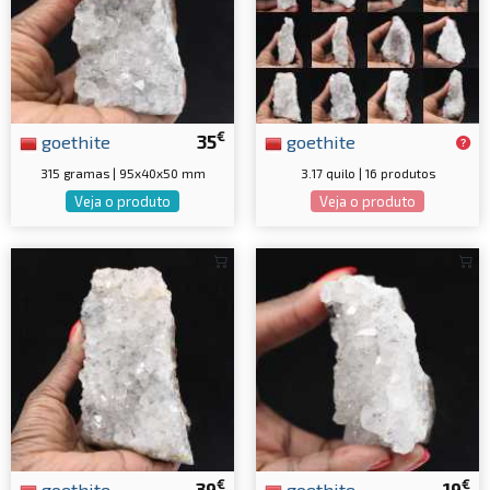
€
goethite
35
goethite
315 gramas | 95x40x50 mm
3.17 quilo | 16 produtos
Veja o produto
Veja o produto
€
€
goethite
39
goethite
19