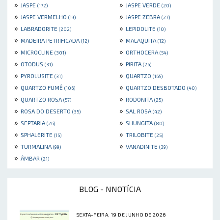
»
»
JASPE
JASPE VERDE
(172)
(20)
»
»
JASPE VERMELHO
JASPE ZEBRA
(19)
(27)
»
»
LABRADORITE
LEPIDOLITE
(202)
(10)
»
»
MADEIRA PETRIFICADA
MALAQUITA
(12)
(12)
»
»
MICROCLINE
ORTHOCERA
(301)
(54)
»
»
OTODUS
PIRITA
(31)
(26)
»
»
PYROLUSITE
QUARTZO
(31)
(165)
»
»
QUARTZO FUMÊ
QUARTZO DESBOTADO
(106)
(40)
»
»
QUARTZO ROSA
RODONITA
(57)
(25)
»
»
ROSA DO DESERTO
SAL ROSA
(35)
(42)
»
»
SEPTARIA
SHUNGITA
(26)
(80)
»
»
SPHALERITE
TRILOBITE
(15)
(25)
»
»
TURMALINA
VANADINITE
(99)
(39)
»
ÂMBAR
(21)
BLOG - NNOTÍCIA
SEXTA-FEIRA, 19 DE JUNHO DE 2026