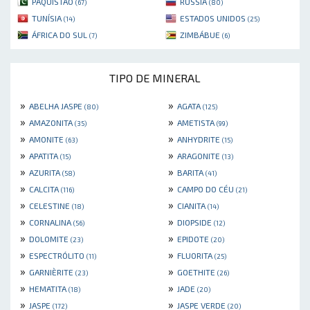
PAQUISTÃO
RÚSSIA
(67)
(80)
TUNÍSIA
ESTADOS UNIDOS
(14)
(25)
ÁFRICA DO SUL
ZIMBÁBUE
(7)
(6)
TIPO DE MINERAL
»
»
ABELHA JASPE
AGATA
(80)
(125)
»
»
AMAZONITA
AMETISTA
(35)
(99)
»
»
AMONITE
ANHYDRITE
(63)
(15)
»
»
APATITA
ARAGONITE
(15)
(13)
»
»
AZURITA
BARITA
(58)
(41)
»
»
CALCITA
CAMPO DO CÉU
(116)
(21)
»
»
CELESTINE
CIANITA
(18)
(14)
»
»
CORNALINA
DIOPSIDE
(56)
(12)
»
»
DOLOMITE
EPIDOTE
(23)
(20)
»
»
ESPECTRÓLITO
FLUORITA
(11)
(25)
»
»
GARNIÈRITE
GOETHITE
(23)
(26)
»
»
HEMATITA
JADE
(18)
(20)
»
»
JASPE
JASPE VERDE
(172)
(20)