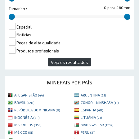
0 para 460mm
Tamanho :
Especial
Notícias
Peças de alta qualidade
Produtos profissionais
Veja os resultados
MINERAIS POR PAÍS
AFEGANISTÃO
ARGENTINA
(44)
(21)
BRASIL
CONGO - KINSHASA
(128)
(17)
REPÚBLICA DOMINICANA
ESPANHA
(8)
(48)
INDONÉSIA
LITUÂNIA
(84)
(21)
MARROCOS
MADAGASCAR
(353)
(1709)
MÉXICO
PERU
(51)
(31)