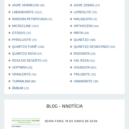
»
»
JASPE VERMELHO
JASPE ZEBRA
(19)
(27)
»
»
LABRADORITE
LEPIDOLITE
(202)
(10)
»
»
MADEIRA PETRIFICADA
MALAQUITA
(12)
(12)
»
»
MICROCLINE
ORTHOCERA
(301)
(54)
»
»
OTODUS
PIRITA
(31)
(26)
»
»
PYROLUSITE
QUARTZO
(31)
(165)
»
»
QUARTZO FUMÊ
QUARTZO DESBOTADO
(106)
(40)
»
»
QUARTZO ROSA
RODONITA
(57)
(25)
»
»
ROSA DO DESERTO
SAL ROSA
(35)
(42)
»
»
SEPTARIA
SHUNGITA
(26)
(80)
»
»
SPHALERITE
TRILOBITE
(15)
(25)
»
»
TURMALINA
VANADINITE
(99)
(39)
»
ÂMBAR
(21)
BLOG - NNOTÍCIA
SEXTA-FEIRA, 19 DE JUNHO DE 2026