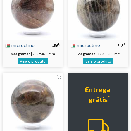
€
€
microcline
39
microcline
47
600 gramas | 75x75x75 mm
720 gramas | 80x80x80 mm
Veja o produto
Veja o produto
Entrega
*
grátis