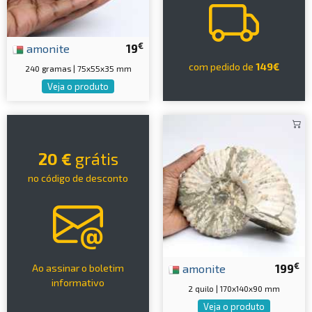
€
amonite
19
com pedido de
149€
240 gramas | 75x55x35 mm
Veja o produto
20 €
grátis
no código de desconto
€
amonite
199
Ao assinar o boletim
informativo
2 quilo | 170x140x90 mm
Veja o produto