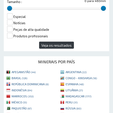
0 para 460mm
Tamanho :
Especial
Notícias
Peças de alta qualidade
Produtos profissionais
Veja os resultados
MINERAIS POR PAÍS
AFEGANISTÃO
ARGENTINA
(44)
(22)
BRASIL
CONGO - KINSHASA
(129)
(18)
REPÚBLICA DOMINICANA
ESPANHA
(8)
(48)
INDONÉSIA
LITUÂNIA
(84)
(21)
MARROCOS
MADAGASCAR
(353)
(1717)
MÉXICO
PERU
(51)
(31)
PAQUISTÃO
RÚSSIA
(67)
(80)