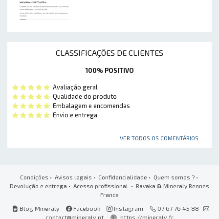
CLASSIFICAÇÕES DE CLIENTES
100% POSITIVO
Avaliação geral
Qualidade do produto
Embalagem e encomendas
Envio e entrega
VER TODOS OS COMENTÁRIOS ...
Condições
•
Avisos legais
•
Confidencialidade
•
Quem somos ?
•
Devolução e entrega
•
Acesso profissional
• Ravaka
&
Mineraly Rennes
France
Blog Mineraly
Facebook
Instagram
07 67 76 45 88
contact@mineraly.pt
https://mineraly.fr