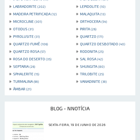
»
»
LABRADORITE
LEPIDOLITE
(202)
(10)
»
»
MADEIRA PETRIFICADA
MALAQUITA
(12)
(13)
»
»
MICROCLINE
ORTHOCERA
(301)
(54)
»
»
OTODUS
PIRITA
(31)
(26)
»
»
PYROLUSITE
QUARTZO
(31)
(171)
»
»
QUARTZO FUMÊ
QUARTZO DESBOTADO
(106)
(40)
»
»
QUARTZO ROSA
RODONITA
(57)
(25)
»
»
ROSA DO DESERTO
SAL ROSA
(35)
(42)
»
»
SEPTARIA
SHUNGITA
(26)
(80)
»
»
SPHALERITE
TRILOBITE
(15)
(25)
»
»
TURMALINA
VANADINITE
(99)
(39)
»
ÂMBAR
(21)
BLOG - NNOTÍCIA
SEXTA-FEIRA, 19 DE JUNHO DE 2026