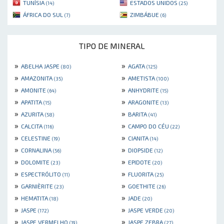
TUNÍSIA
ESTADOS UNIDOS
(14)
(25)
ÁFRICA DO SUL
ZIMBÁBUE
(7)
(6)
TIPO DE MINERAL
»
»
ABELHA JASPE
AGATA
(80)
(125)
»
»
AMAZONITA
AMETISTA
(35)
(100)
»
»
AMONITE
ANHYDRITE
(64)
(15)
»
»
APATITA
ARAGONITE
(15)
(13)
»
»
AZURITA
BARITA
(58)
(41)
»
»
CALCITA
CAMPO DO CÉU
(116)
(22)
»
»
CELESTINE
CIANITA
(19)
(14)
»
»
CORNALINA
DIOPSIDE
(56)
(12)
»
»
DOLOMITE
EPIDOTE
(23)
(20)
»
»
ESPECTRÓLITO
FLUORITA
(11)
(25)
»
»
GARNIÈRITE
GOETHITE
(23)
(26)
»
»
HEMATITA
JADE
(18)
(20)
»
»
JASPE
JASPE VERDE
(172)
(20)
»
»
JASPE VERMELHO
JASPE ZEBRA
(19)
(27)