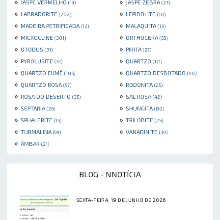
»
»
JASPE VERMELHO
JASPE ZEBRA
(19)
(27)
»
»
LABRADORITE
LEPIDOLITE
(202)
(10)
»
»
MADEIRA PETRIFICADA
MALAQUITA
(12)
(13)
»
»
MICROCLINE
ORTHOCERA
(301)
(55)
»
»
OTODUS
PIRITA
(31)
(27)
»
»
PYROLUSITE
QUARTZO
(31)
(171)
»
»
QUARTZO FUMÊ
QUARTZO DESBOTADO
(106)
(40)
»
»
QUARTZO ROSA
RODONITA
(57)
(25)
»
»
ROSA DO DESERTO
SAL ROSA
(35)
(42)
»
»
SEPTARIA
SHUNGITA
(26)
(80)
»
»
SPHALERITE
TRILOBITE
(15)
(25)
»
»
TURMALINA
VANADINITE
(99)
(39)
»
ÂMBAR
(21)
BLOG - NNOTÍCIA
SEXTA-FEIRA, 19 DE JUNHO DE 2026