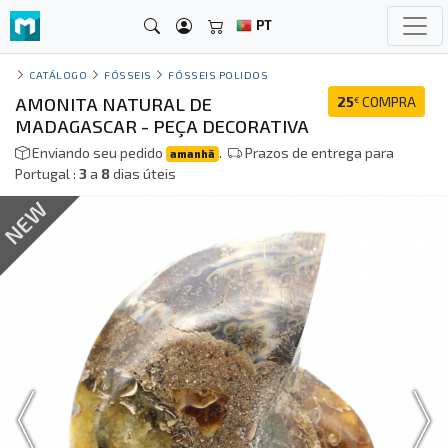
PT
CATÁLOGO
FÓSSEIS
FÓSSEIS POLIDOS
AMONITA NATURAL DE
25
COMPRA
€
MADAGASCAR - PEÇA DECORATIVA
Enviando seu pedido
.
Prazos de entrega para
amanhã
Portugal :
3
a
8
dias úteis
NEW