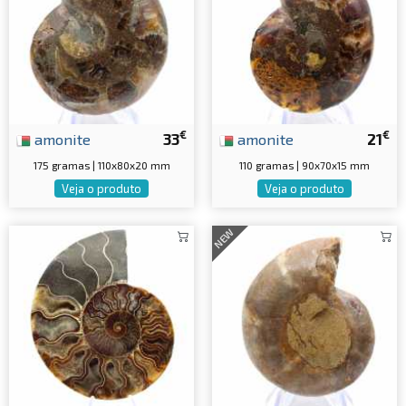
€
€
amonite
33
amonite
21
175 gramas | 110x80x20 mm
110 gramas | 90x70x15 mm
Veja o produto
Veja o produto
NEW