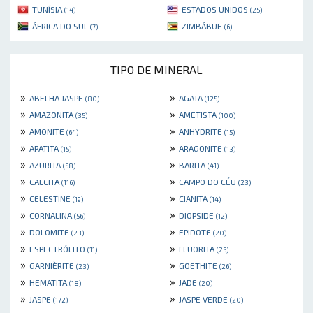
TUNÍSIA
ESTADOS UNIDOS
(14)
(25)
ÁFRICA DO SUL
ZIMBÁBUE
(7)
(6)
TIPO DE MINERAL
»
»
ABELHA JASPE
AGATA
(80)
(125)
»
»
AMAZONITA
AMETISTA
(35)
(100)
»
»
AMONITE
ANHYDRITE
(64)
(15)
»
»
APATITA
ARAGONITE
(15)
(13)
»
»
AZURITA
BARITA
(58)
(41)
»
»
CALCITA
CAMPO DO CÉU
(116)
(23)
»
»
CELESTINE
CIANITA
(19)
(14)
»
»
CORNALINA
DIOPSIDE
(56)
(12)
»
»
DOLOMITE
EPIDOTE
(23)
(20)
»
»
ESPECTRÓLITO
FLUORITA
(11)
(25)
»
»
GARNIÈRITE
GOETHITE
(23)
(26)
»
»
HEMATITA
JADE
(18)
(20)
»
»
JASPE
JASPE VERDE
(172)
(20)