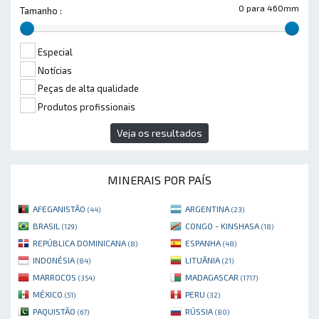
0 para 460mm
Tamanho :
Especial
Notícias
Peças de alta qualidade
Produtos profissionais
Veja os resultados
MINERAIS POR PAÍS
AFEGANISTÃO
ARGENTINA
(44)
(23)
BRASIL
CONGO - KINSHASA
(129)
(18)
REPÚBLICA DOMINICANA
ESPANHA
(8)
(48)
INDONÉSIA
LITUÂNIA
(84)
(21)
MARROCOS
MADAGASCAR
(354)
(1717)
MÉXICO
PERU
(51)
(32)
PAQUISTÃO
RÚSSIA
(67)
(80)