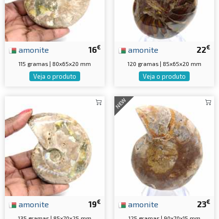
€
€
amonite
16
amonite
22
115 gramas | 80x65x20 mm
120 gramas | 85x65x20 mm
Veja o produto
Veja o produto
NEW
€
€
amonite
19
amonite
23
135 gramas | 85x70x25 mm
125 gramas | 90x70x15 mm