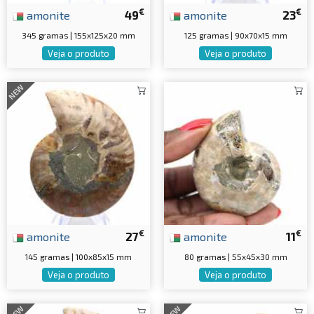
€
€
amonite
49
amonite
23
345 gramas | 155x125x20 mm
125 gramas | 90x70x15 mm
Veja o produto
Veja o produto
NEW
€
€
amonite
27
amonite
11
145 gramas | 100x85x15 mm
80 gramas | 55x45x30 mm
Veja o produto
Veja o produto
NEW
NEW