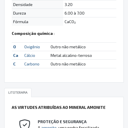
Densidade
3.20
Dureza
6.00 à 7.00
Fórmula
CaCO
3
Composição química
:
O
Oxigênio
Outro não metálico
Ca
Cálcio
Metal alcalino-terroso
C
Carbono
Outro não metálico
LITOTERAPIA
AS VIRTUDES ATRIBUÍDAS AO MINERAL AMONITE
PROTEÇÃO E SEGURANÇA
A
amonite
, uma pedra fossilizada