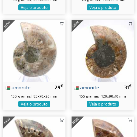
Veja o produto
Veja o produto
NEW
NEW
€
€
amonite
29
amonite
31
155 gramas | 85x70x20 mm
165 gramas | 120x90x10 mm
Veja o produto
Veja o produto
NEW
NEW