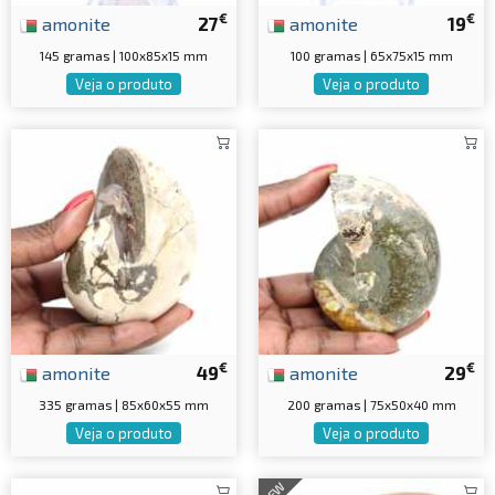
€
€
amonite
27
amonite
19
145 gramas | 100x85x15 mm
100 gramas | 65x75x15 mm
Veja o produto
Veja o produto
€
€
amonite
49
amonite
29
335 gramas | 85x60x55 mm
200 gramas | 75x50x40 mm
Veja o produto
Veja o produto
NEW