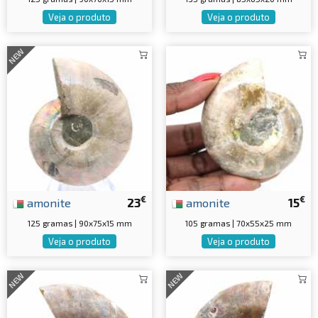
Veja o produto
Veja o produto
NEW
€
€
amonite
23
amonite
15
125 gramas | 90x75x15 mm
105 gramas | 70x55x25 mm
Veja o produto
Veja o produto
NEW
NEW