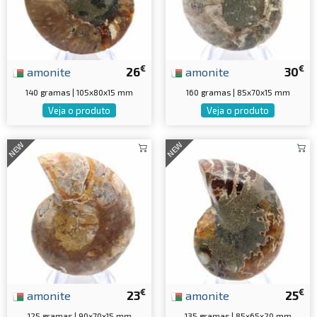
€
€
amonite
26
amonite
30
140 gramas | 105x80x15 mm
160 gramas | 85x70x15 mm
Veja o produto
Veja o produto
NEW
NEW
€
€
amonite
23
amonite
25
125 gramas | 90x70x15 mm
135 gramas | 85x65x20 mm