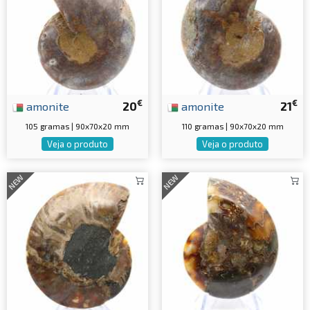
€
€
amonite
20
amonite
21
105 gramas | 90x70x20 mm
110 gramas | 90x70x20 mm
Veja o produto
Veja o produto
NEW
NEW