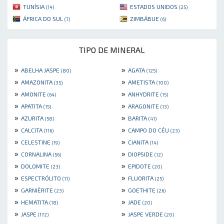
TUNÍSIA
ESTADOS UNIDOS
(14)
(25)
ÁFRICA DO SUL
ZIMBÁBUE
(7)
(6)
TIPO DE MINERAL
»
»
ABELHA JASPE
AGATA
(80)
(125)
»
»
AMAZONITA
AMETISTA
(35)
(100)
»
»
AMONITE
ANHYDRITE
(64)
(15)
»
»
APATITA
ARAGONITE
(15)
(13)
»
»
AZURITA
BARITA
(58)
(41)
»
»
CALCITA
CAMPO DO CÉU
(116)
(23)
»
»
CELESTINE
CIANITA
(19)
(14)
»
»
CORNALINA
DIOPSIDE
(56)
(12)
»
»
DOLOMITE
EPIDOTE
(23)
(20)
»
»
ESPECTRÓLITO
FLUORITA
(11)
(25)
»
»
GARNIÈRITE
GOETHITE
(23)
(26)
»
»
HEMATITA
JADE
(18)
(20)
»
»
JASPE
JASPE VERDE
(172)
(20)