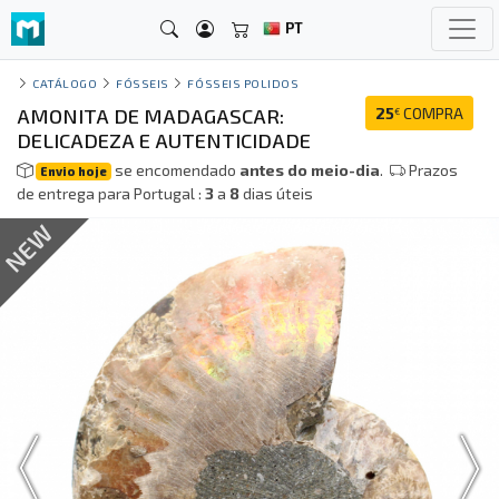
PT
CATÁLOGO
FÓSSEIS
FÓSSEIS POLIDOS
AMONITA DE MADAGASCAR:
25
COMPRA
€
DELICADEZA E AUTENTICIDADE
se encomendado
antes do meio-dia
.
Prazos
Envio hoje
de entrega para Portugal :
3
a
8
dias úteis
NEW