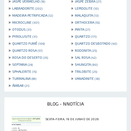
»
»
JASPE VERMELHO
JASPE ZEBRA
(19)
(27)
»
»
LABRADORITE
LEPIDOLITE
(202)
(10)
»
»
MADEIRA PETRIFICADA
MALAQUITA
(12)
(13)
»
»
MICROCLINE
ORTHOCERA
(301)
(55)
»
»
OTODUS
PIRITA
(31)
(27)
»
»
PYROLUSITE
QUARTZO
(31)
(171)
»
»
QUARTZO FUMÊ
QUARTZO DESBOTADO
(106)
(40)
»
»
QUARTZO ROSA
RODONITA
(57)
(25)
»
»
ROSA DO DESERTO
SAL ROSA
(35)
(42)
»
»
SEPTARIA
SHUNGITA
(26)
(80)
»
»
SPHALERITE
TRILOBITE
(15)
(25)
»
»
TURMALINA
VANADINITE
(99)
(39)
»
ÂMBAR
(21)
BLOG - NNOTÍCIA
SEXTA-FEIRA, 19 DE JUNHO DE 2026