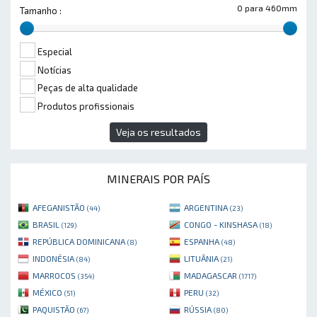
0 para 460mm
Tamanho :
Especial
Notícias
Peças de alta qualidade
Produtos profissionais
Veja os resultados
MINERAIS POR PAÍS
AFEGANISTÃO
ARGENTINA
(44)
(23)
BRASIL
CONGO - KINSHASA
(129)
(18)
REPÚBLICA DOMINICANA
ESPANHA
(8)
(48)
INDONÉSIA
LITUÂNIA
(84)
(21)
MARROCOS
MADAGASCAR
(354)
(1717)
MÉXICO
PERU
(51)
(32)
PAQUISTÃO
RÚSSIA
(67)
(80)