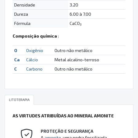
Densidade
3.20
Dureza
6.00 à 7.00
Fórmula
CaCO
3
Composição química
:
O
Oxigênio
Outro não metálico
Ca
Cálcio
Metal alcalino-terroso
C
Carbono
Outro não metálico
LITOTERAPIA
AS VIRTUDES ATRIBUÍDAS AO MINERAL AMONITE
PROTEÇÃO E SEGURANÇA
A
amonite
, uma pedra fossilizada