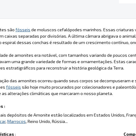
tes são
fósseis
de moluscos cefalópodes marinhos. Essas criaturas 
em caixas separadas por divisórias. A última câmara abrigava o animal
 espiral dessas conchas é resultado de um crescimento contínuo, onde
idade de amonites era notável, com tamanhos variando de poucos ce
avam uma grande variedade de formas e ornamentações. Estas caracte
s estratigráficos para reconstruir a história geológica da Terra.
ização das amonites ocorreu quando seus corpos se decompuseram e s
ses
fósseis
são hoje muito procurados por colecionadores e paleontól
 as alterações climáticas que marcaram o nosso planeta.
s :
pais depósitos de Amonite estão localizados em Estados Unidos, Fran
car
,
Marrocos
, Reino Unido, Rússia...
ísticas
:
Compo