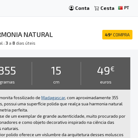
Conta
Cesta
PT
ARMONIA NATURAL
49
COMPRA
€
l :
3
a
8
dias úteis
355
15
49
€
gramas
cm
euros
monita fossilizado de
Madagascar
, com aproximadamente 355
, possui uma superfície polida que realça sua harmonia natural
etria perfeita.
se de um exemplar de grande autenticidade, muito procurado por
onadores e como objeto decorativo inspirado na ciência das
 naturais.
rior polido oferece um vislumbre da arquitetura desses moluscos