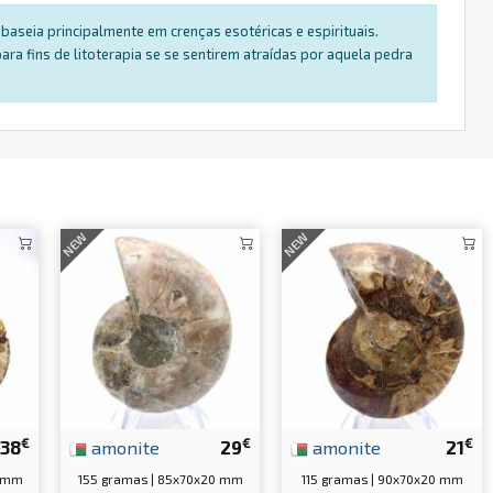
baseia principalmente em crenças esotéricas e espirituais.
a fins de litoterapia se se sentirem atraídas por aquela pedra
NEW
NEW
€
€
€
38
amonite
29
amonite
21
5 mm
155 gramas | 85x70x20 mm
115 gramas | 90x70x20 mm