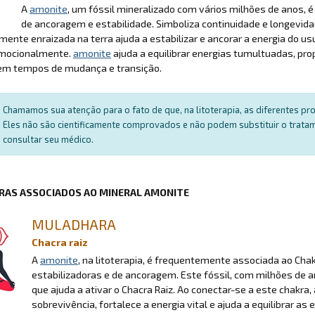
A
amonite
, um fóssil mineralizado com vários milhões de anos, 
de ancoragem e estabilidade. Simboliza continuidade e longevi
ente enraizada na terra ajuda a estabilizar e ancorar a energia do usu
mocionalmente.
amonite
ajuda a equilibrar energias tumultuadas, pr
em tempos de mudança e transição.
Chamamos sua atenção para o fato de que, na litoterapia, as diferentes p
Eles não são cientificamente comprovados e não podem substituir o trat
consultar seu médico.
RAS ASSOCIADOS AO MINERAL AMONITE
MULADHARA
Chacra raiz
A
amonite
, na litoterapia, é frequentemente associada ao Cha
estabilizadoras e de ancoragem. Este fóssil, com milhões de 
que ajuda a ativar o Chacra Raiz. Ao conectar-se a este chakra,
sobrevivência, fortalece a energia vital e ajuda a equilibrar as