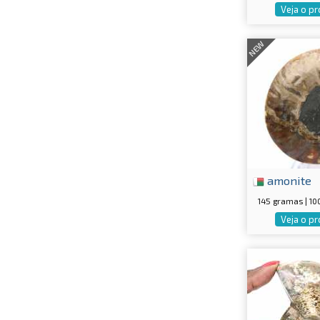
Veja o p
NEW
amonite
145 gramas | 1
Veja o p