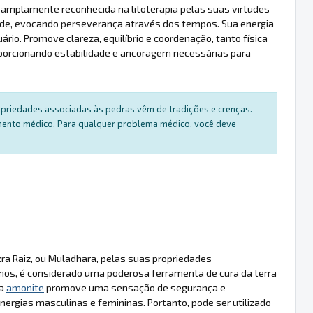
é amplamente reconhecida na litoterapia pelas suas virtudes
dade, evocando perseverança através dos tempos. Sua energia
ário. Promove clareza, equilíbrio e coordenação, tanto física
oporcionando estabilidade e ancoragem necessárias para
ropriedades associadas às pedras vêm de tradições e crenças.
amento médico. Para qualquer problema médico, você deve
kra Raiz, ou Muladhara, pelas suas propriedades
anos, é considerado uma poderosa ferramenta de cura da terra
 a
amonite
promove uma sensação de segurança e
 energias masculinas e femininas. Portanto, pode ser utilizado