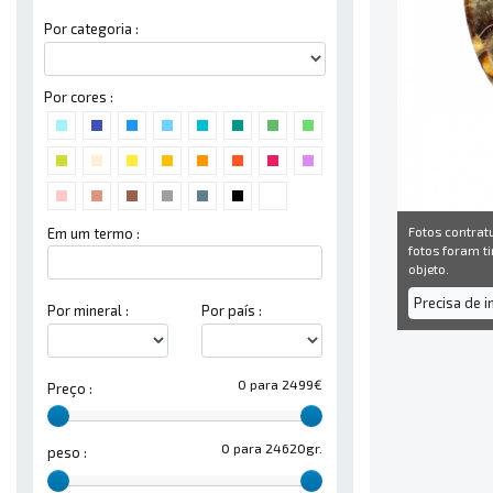
Por categoria :
Por cores :
Fotos contrat
Em um termo :
fotos foram ti
objeto.
Precisa de 
Por mineral :
Por país :
0 para 2499€
Preço :
0 para 24620gr.
peso :