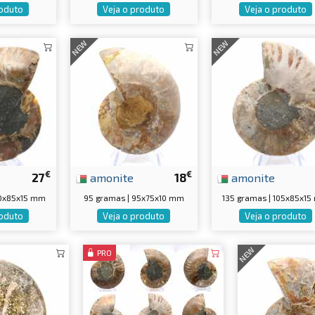
roduto
Veja o produto
Veja o produto
NEW
NEW
€
€
27
amonite
18
amonite
00x85x15 mm
95 gramas | 95x75x10 mm
135 gramas | 105x85x1
roduto
Veja o produto
Veja o produto
NEW
PRO