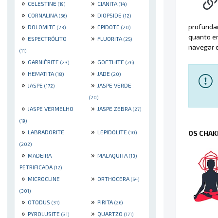
»
»
CELESTINE
CIANITA
(19)
(14)
»
»
CORNALINA
DIOPSIDE
(56)
(12)
»
»
profundam
DOLOMITE
EPIDOTE
(23)
(20)
quanto e
»
»
ESPECTRÓLITO
FLUORITA
(25)
navegar 
(11)
»
»
GARNIÈRITE
GOETHITE
(23)
(26)
»
»
HEMATITA
JADE
(18)
(20)
»
»
JASPE
JASPE VERDE
(172)
(20)
»
»
JASPE VERMELHO
JASPE ZEBRA
(27)
(19)
»
»
LABRADORITE
LEPIDOLITE
OS CHAK
(10)
(202)
»
»
MADEIRA
MALAQUITA
(13)
PETRIFICADA
(12)
»
»
MICROCLINE
ORTHOCERA
(54)
(301)
»
»
OTODUS
PIRITA
(31)
(26)
»
»
PYROLUSITE
QUARTZO
(31)
(171)