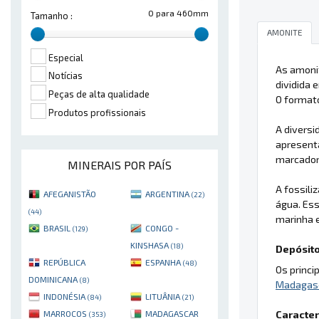
0 para 460mm
Tamanho :
AMONITE
Especial
As amoni
Notícias
dividida 
Peças de alta qualidade
O formato
Produtos profissionais
A divers
apresent
marcadore
MINERAIS POR PAÍS
A fossil
AFEGANISTÃO
ARGENTINA
(22)
água. Es
(44)
marinha e
BRASIL
CONGO -
(129)
KINSHASA
(18)
Depósito
REPÚBLICA
ESPANHA
(48)
Os princi
DOMINICANA
(8)
Madagas
INDONÉSIA
LITUÂNIA
(84)
(21)
Caracter
MARROCOS
MADAGASCAR
(353)