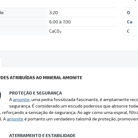
de
3.20
O
6.00 à 7.00
Ca
CaCO
C
3
UDES ATRIBUÍDAS AO MINERAL AMONITE
PROTEÇÃO E SEGURANÇA
A
amonite
, uma pedra fossilizada fascinante, é amplamente reco
segurança. É considerado um escudo poderoso que absorve todas 
, reforçando a sensação de segurança. Ao agir como uma espiral, filtra
l. A
amonite
é portanto um verdadeiro talismã de proteção, promove
ATERRAMENTO E ESTABILIDADE