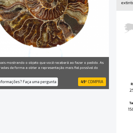
extint
uais mostrando o objeto que você receberá ao fazer o pedido. As
radas de forma a obter a representação mais fiel possível do
informações? Faça uma pergunta
49
COMPRA
€
R
2
T
15