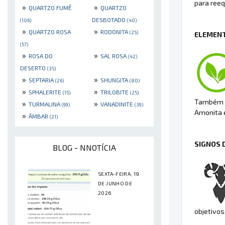
para reeq
»
»
QUARTZO FUMÊ
QUARTZO
DESBOTADO
(106)
(40)
»
»
QUARTZO ROSA
RODONITA
(25)
ELEMENT
(57)
»
»
ROSA DO
SAL ROSA
(42)
DESERTO
(35)
»
»
SEPTARIA
SHUNGITA
(26)
(80)
»
»
SPHALERITE
TRILOBITE
(15)
(25)
Também é 
»
»
TURMALINA
VANADINITE
(99)
(39)
Amonita e
»
ÂMBAR
(21)
SIGNOS 
BLOG - NNOTÍCIA
SEXTA-FEIRA, 19
DE JUNHO DE
2026
objetivos