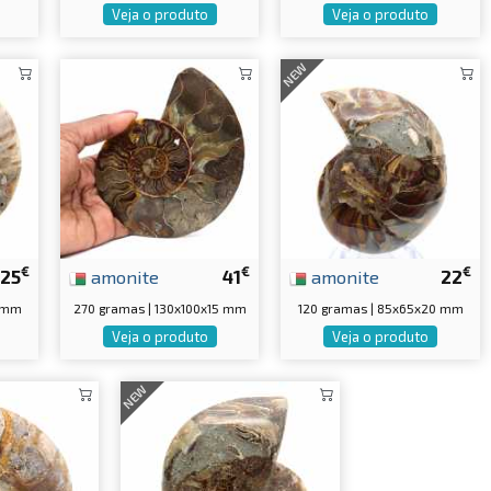
Veja o produto
Veja o produto
NEW
€
€
€
25
amonite
41
amonite
22
5 mm
270 gramas | 130x100x15 mm
120 gramas | 85x65x20 mm
Veja o produto
Veja o produto
NEW