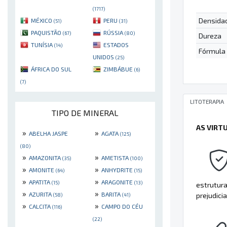
(1717)
Densida
MÉXICO
PERU
(51)
(31)
PAQUISTÃO
RÚSSIA
(67)
(80)
Dureza
TUNÍSIA
ESTADOS
(14)
Fórmula
UNIDOS
(25)
ÁFRICA DO SUL
ZIMBÁBUE
(6)
(7)
LITOTERAPIA
TIPO DE MINERAL
AS VIRT
»
»
ABELHA JASPE
AGATA
(125)
(80)
»
»
AMAZONITA
AMETISTA
(35)
(100)
»
»
AMONITE
ANHYDRITE
(64)
(15)
»
»
APATITA
ARAGONITE
(15)
(13)
estrutura
»
»
AZURITA
BARITA
prejudicia
(58)
(41)
»
»
CALCITA
CAMPO DO CÉU
(116)
(22)