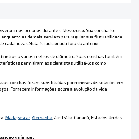
viveram nos oceanos durante o Mesozóico. Sua concha foi
, enquanto as demais serviam para regular sua flutuabilidade.
 cada nova célula foi adicionada fora da anterior.
ntímetros a vários metros de diâmetro. Suas conchas também
rísticas permitiram aos cientistas utilizá-los como
uas conchas foram substituídas por minerais dissolvidos em
ogos. Fornecem informações sobre a evolução da vida
ça,
Madagascar
,
Alemanha
, Austrália, Canadá, Estados Unidos,
sição química
: