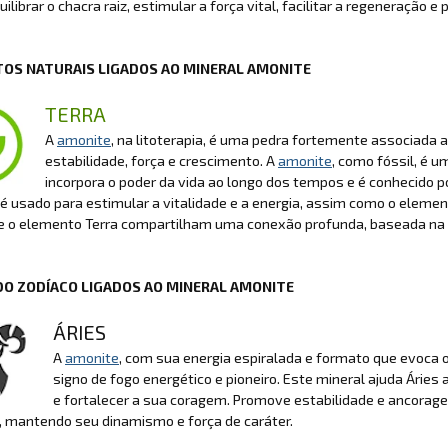
uilibrar o chacra raiz, estimular a força vital, facilitar a regeneração 
OS NATURAIS LIGADOS AO MINERAL AMONITE
TERRA
A
amonite
, na litoterapia, é uma pedra fortemente associada
estabilidade, força e crescimento. A
amonite
, como fóssil, é u
incorpora o poder da vida ao longo dos tempos e é conhecido po
usado para estimular a vitalidade e a energia, assim como o elemen
 o elemento Terra compartilham uma conexão profunda, baseada na fo
DO ZODÍACO LIGADOS AO MINERAL AMONITE
ÁRIES
A
amonite
, com sua energia espiralada e formato que evoca o
signo de fogo energético e pioneiro. Este mineral ajuda Áries a
e fortalecer a sua coragem. Promove estabilidade e ancora
, mantendo seu dinamismo e força de caráter.