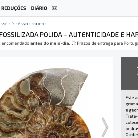
REDUÇÕES
DIÁRIO
ÓSSEIS
FÓSSEIS POLIDOS
FOSSILIZADA POLIDA – AUTENTICIDADE E H
 encomendado
antes do meio-dia
.
Prazos de entrega para Portuga
Este a
gramas
e geom
Trata-
coleci
pedras
O inte