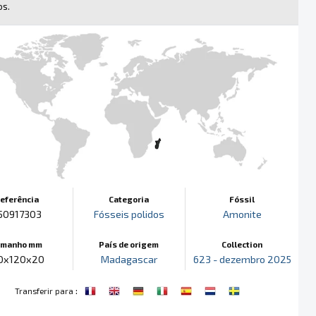
os.
eferência
Categoria
Fóssil
50917303
Fósseis polidos
Amonite
amanho mm
País de origem
Collection
0x120x20
Madagascar
623 - dezembro 2025
:
Transferir para