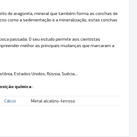
 feito de aragonita, mineral que também forma as conchas de
cos como a sedimentação e a mineralização, estas conchas
oca passada. O seu estudo permite aos cientistas
ompreender melhor as principais mudanças que marcaram a
tônia, Estados Unidos, Rússia, Suécia...
sição química
:
Cálcio
Metal alcalino-terroso