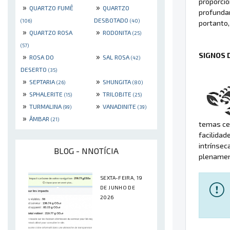
proporcio
»
»
QUARTZO FUMÊ
QUARTZO
profunda
DESBOTADO
(106)
(40)
portanto,
»
»
QUARTZO ROSA
RODONITA
(25)
(57)
SIGNOS 
»
»
ROSA DO
SAL ROSA
(42)
DESERTO
(35)
»
»
SEPTARIA
SHUNGITA
(26)
(80)
»
»
SPHALERITE
TRILOBITE
(15)
(25)
»
»
TURMALINA
VANADINITE
(99)
(39)
»
ÂMBAR
(21)
temas cen
facilidad
intrínsec
BLOG - NNOTÍCIA
plenament
SEXTA-FEIRA, 19
DE JUNHO DE
2026