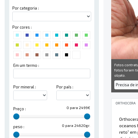
Por categoria :
Por cores :
Fotos contrat
Em um termo :
fotos foram ti
objeto.
Precisa de 
Por mineral :
Por país :
ORTHOCERA
0 para 2499€
Preço :
Orthocer
oceanos h
0 para 24620gr.
peso :
reto” em 