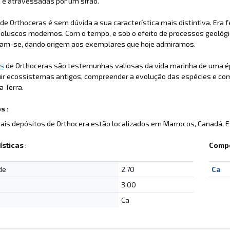
s e atravessadas por um sifão.
de Orthoceras é sem dúvida a sua característica mais distintiva. Era
oluscos modernos. Com o tempo, e sob o efeito de processos geológi
aram-se, dando origem aos exemplares que hoje admiramos.
is
de Orthoceras são testemunhas valiosas da vida marinha de uma ép
uir ecossistemas antigos, compreender a evolução das espécies e c
a Terra.
s :
pais depósitos de Orthocera estão localizados em Marrocos, Canadá, Es
ísticas
:
Compo
de
2.70
Ca
3.00
Ca