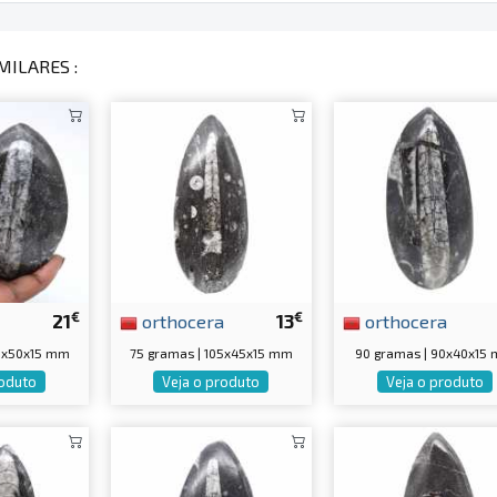
MILARES :
€
€
21
orthocera
13
orthocera
15x50x15 mm
75 gramas | 105x45x15 mm
90 gramas | 90x40x15
roduto
Veja o produto
Veja o produto