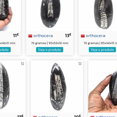
€
€
11
orthocera
13
orthocera
0x40x11 mm
70 gramas | 95x50x10 mm
70 gramas | 85x40x15
roduto
Veja o produto
Veja o produto
€
€
13
orthocera
10
orthocera