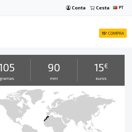
Conta
Cesta
PT
15
COMPRA
€
105
90
15
€
gramas
mm
euros