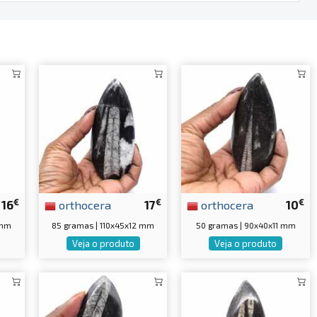
€
€
€
16
orthocera
17
orthocera
10
 mm
85 gramas | 110x45x12 mm
50 gramas | 90x40x11 mm
Veja o produto
Veja o produto