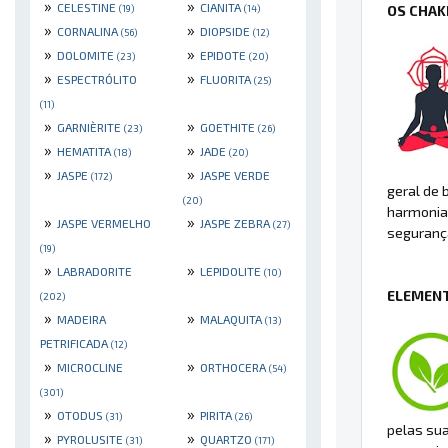
»
»
CELESTINE
CIANITA
OS CHAK
(19)
(14)
»
»
CORNALINA
DIOPSIDE
(56)
(12)
»
»
DOLOMITE
EPIDOTE
(23)
(20)
»
»
ESPECTRÓLITO
FLUORITA
(25)
(11)
»
»
GARNIÈRITE
GOETHITE
(23)
(26)
»
»
HEMATITA
JADE
(18)
(20)
»
»
JASPE
JASPE VERDE
(172)
geral de 
(20)
harmonia 
»
»
JASPE VERMELHO
JASPE ZEBRA
(27)
seguranç
(19)
»
»
LABRADORITE
LEPIDOLITE
(10)
ELEMENT
(202)
»
»
MADEIRA
MALAQUITA
(13)
PETRIFICADA
(12)
»
»
MICROCLINE
ORTHOCERA
(54)
(301)
»
»
OTODUS
PIRITA
(31)
(26)
pelas sua
»
»
PYROLUSITE
QUARTZO
(31)
(171)