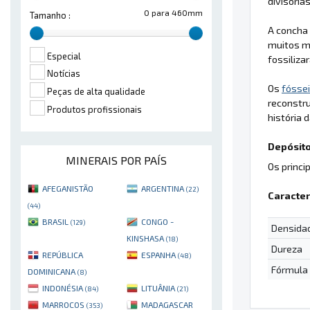
divisória
0 para 460mm
Tamanho :
A concha 
muitos m
Especial
fossiliz
Notícias
Os
fósse
Peças de alta qualidade
reconstr
Produtos profissionais
história d
Depósito
MINERAIS POR PAÍS
Os princi
AFEGANISTÃO
ARGENTINA
(22)
Caracter
(44)
BRASIL
CONGO -
(129)
Densida
KINSHASA
(18)
Dureza
REPÚBLICA
ESPANHA
(48)
Fórmula
DOMINICANA
(8)
INDONÉSIA
LITUÂNIA
(84)
(21)
MARROCOS
MADAGASCAR
(353)