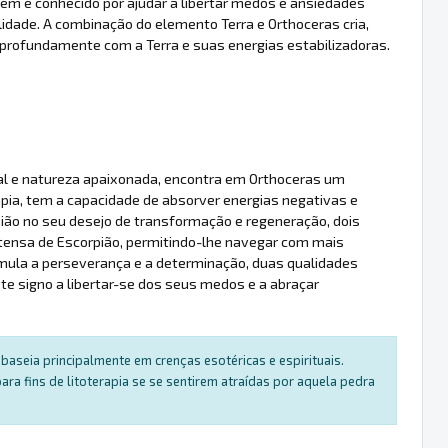
ém é conhecido por ajudar a libertar medos e ansiedades
ade. A combinação do elemento Terra e Orthoceras cria,
profundamente com a Terra e suas energias estabilizadoras.
nal e natureza apaixonada, encontra em Orthoceras um
rapia, tem a capacidade de absorver energias negativas e
ião no seu desejo de transformação e regeneração, dois
ntensa de Escorpião, permitindo-lhe navegar com mais
mula a perseverança e a determinação, duas qualidades
e signo a libertar-se dos seus medos e a abraçar
baseia principalmente em crenças esotéricas e espirituais.
a fins de litoterapia se se sentirem atraídas por aquela pedra