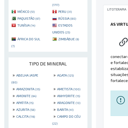
(1717)
LITOTERAPIA
MÉXICO
PERU
(51)
(31)
PAQUISTÃO
RÚSSIA
(67)
(80)
AS VIRT
TUNÍSIA
ESTADOS
(14)
UNIDOS
(25)
ÁFRICA DO SUL
ZIMBÁBUE
(6)
(7)
conectar-
e fortale
TIPO DE MINERAL
estabiliz
situaçõe
»
»
ABELHA JASPE
AGATA
(125)
fortalece
(80)
»
»
AMAZONITA
AMETISTA
(35)
(100)
»
»
AMONITE
ANHYDRITE
(64)
(15)
»
»
APATITA
ARAGONITE
(15)
(13)
»
»
AZURITA
BARITA
(58)
(41)
»
»
CALCITA
CAMPO DO CÉU
(116)
(22)