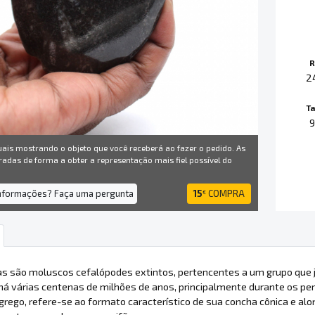
R
2
T
9
uais mostrando o objeto que você receberá ao fazer o pedido. As
radas de forma a obter a representação mais fiel possível do
informações? Faça uma pergunta
15
COMPRA
€
as são moluscos cefalópodes extintos, pertencentes a um grupo que 
á várias centenas de milhões de anos, principalmente durante os perío
grego, refere-se ao formato característico de sua concha cônica e alo