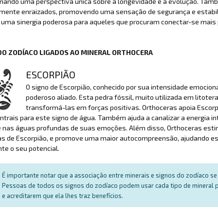
nando uma perspectiva única sobre a longevidade e a evolução. Tamb
mente enraizados, promovendo uma sensação de segurança e estabilid
 uma sinergia poderosa para aqueles que procuram conectar-se mais 
DO ZODÍACO LIGADOS AO MINERAL ORTHOCERA
ESCORPIÃO
O signo de Escorpião, conhecido por sua intensidade emocio
poderoso aliado. Esta pedra fóssil, muito utilizada em litote
transformá-las em forças positivas. Orthoceras apoia Escorp
trais para este signo de água. Também ajuda a canalizar a energia i
e nas águas profundas de suas emoções. Além disso, Orthoceras esti
as de Escorpião, e promove uma maior autocompreensão, ajudando est
e o seu potencial.
É importante notar que a associação entre minerais e signos do zodíaco se 
Pessoas de todos os signos do zodíaco podem usar cada tipo de mineral par
e acreditarem que ela lhes traz benefícios.