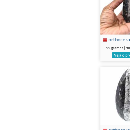
orthocera
55 gramas | 9
Veja o p
orthocera