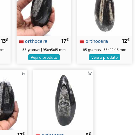
€
€
€
13
orthocera
17
orthocera
12
 mm
85 gramas | 95x45x15 mm
65 gramas | 85x40x15 mm
Veja o produto
Veja o produto
€
€
17
orthocera
9