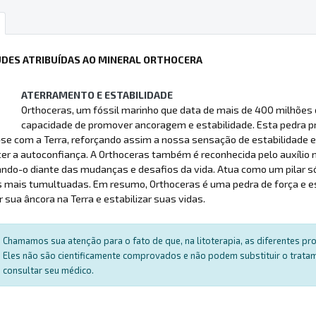
UDES ATRIBUÍDAS AO MINERAL ORTHOCERA
ATERRAMENTO E ESTABILIDADE
Orthoceras, um fóssil marinho que data de mais de 400 milhões 
capacidade de promover ancoragem e estabilidade. Esta pedra pr
se com a Terra, reforçando assim a nossa sensação de estabilidade e
cer a autoconfiança. A Orthoceras também é reconhecida pelo auxílio 
ando-o diante das mudanças e desafios da vida. Atua como um pilar 
s mais tumultuadas. Em resumo, Orthoceras é uma pedra de força e es
r sua âncora na Terra e estabilizar suas vidas.
Chamamos sua atenção para o fato de que, na litoterapia, as diferentes p
Eles não são cientificamente comprovados e não podem substituir o trat
consultar seu médico.