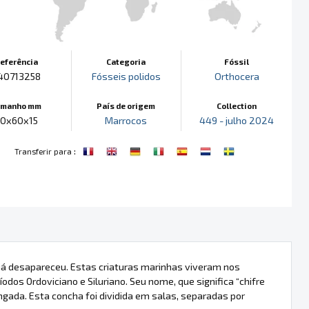
eferência
Categoria
Fóssil
40713258
Fósseis polidos
Orthocera
amanho mm
País de origem
Collection
0x60x15
Marrocos
449 - julho 2024
:
Transferir para
já desapareceu. Estas criaturas marinhas viveram nos
dos Ordoviciano e Siluriano. Seu nome, que significa “chifre
ngada. Esta concha foi dividida em salas, separadas por