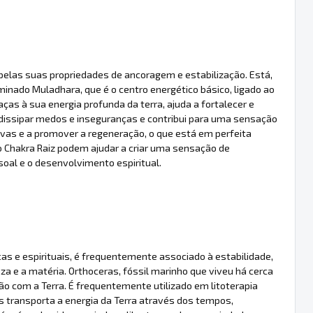
 pelas suas propriedades de ancoragem e estabilização. Está,
nado Muladhara, que é o centro energético básico, ligado ao
as à sua energia profunda da terra, ajuda a fortalecer e
a dissipar medos e inseguranças e contribui para uma sensação
tivas e a promover a regeneração, o que está em perfeita
o Chakra Raiz podem ajudar a criar uma sensação de
al e o desenvolvimento espiritual.
as e espirituais, é frequentemente associado à estabilidade,
eza e a matéria. Orthoceras, fóssil marinho que viveu há cerca
ão com a Terra. É frequentemente utilizado em litoterapia
s transporta a energia da Terra através dos tempos,