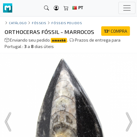
PT
CATÁLOGO
FÓSSEIS
FÓSSEIS POLIDOS
ORTHOCERAS FÓSSIL - MARROCOS
13
COMPRA
€
Enviando seu pedido
.
Prazos de entrega para
amanhã
Portugal :
3
a
8
dias úteis