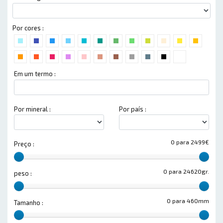
Por cores :
Em um termo :
Por mineral :
Por país :
0 para 2499€
Preço :
0 para 24620gr.
peso :
0 para 460mm
Tamanho :