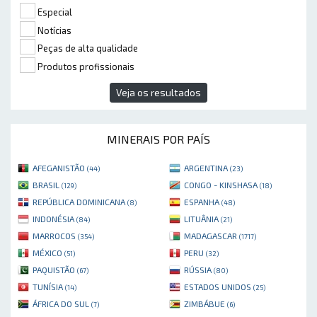
Especial
Notícias
Peças de alta qualidade
Produtos profissionais
Veja os resultados
MINERAIS POR PAÍS
AFEGANISTÃO
ARGENTINA
(44)
(23)
BRASIL
CONGO - KINSHASA
(129)
(18)
REPÚBLICA DOMINICANA
ESPANHA
(8)
(48)
INDONÉSIA
LITUÂNIA
(84)
(21)
MARROCOS
MADAGASCAR
(354)
(1717)
MÉXICO
PERU
(51)
(32)
PAQUISTÃO
RÚSSIA
(67)
(80)
TUNÍSIA
ESTADOS UNIDOS
(14)
(25)
ÁFRICA DO SUL
ZIMBÁBUE
(7)
(6)