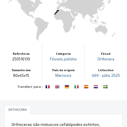
Referência
Categoria
Fóssil
250516139
Fósseis polidos
Orthocera
Tamanho mm
País de origem
Collection
80x45x15
Marrocos
469 - julho 2025
:
Transferir para
ORTHOCERA
Orthoceras são moluscos cefalópodes extintos,