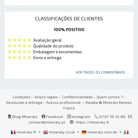
CLASSIFICAÇÕES DE CLIENTES
100% POSITIVO
Avaliação geral
Qualidade do produto
Embalagem e encomendas
Envio e entrega
VER TODOS OS COMENTÁRIOS ...
Condições
•
Avisos legais
•
Confidencialidade
•
Quem somos ?
•
Devolução e entrega
•
Acesso profissional
• Ravaka
&
Mineraly Rennes
France
Blog Mineraly
Facebook
Instagram
07 67 76 45 88
contact@mineraly.pt
https://mineraly.fr
•
•
•
mineraly.fr
mineraly.co.uk
mineraly.com.de