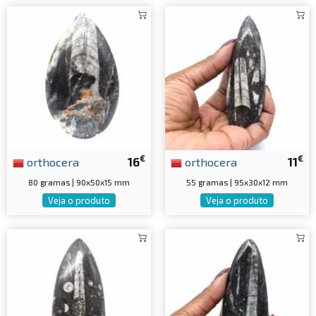
€
€
orthocera
16
orthocera
11
80 gramas | 90x50x15 mm
55 gramas | 95x30x12 mm
Veja o produto
Veja o produto