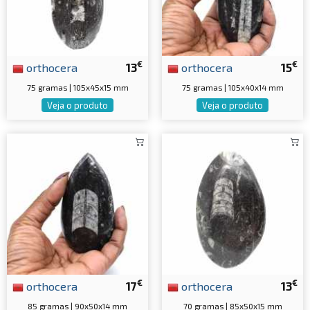
€
€
orthocera
13
orthocera
15
75 gramas | 105x45x15 mm
75 gramas | 105x40x14 mm
Veja o produto
Veja o produto
€
€
orthocera
17
orthocera
13
85 gramas | 90x50x14 mm
70 gramas | 85x50x15 mm