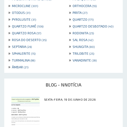
»
»
MICROCLINE
ORTHOCERA
(301)
(55)
»
»
OTODUS
PIRITA
(31)
(27)
»
»
PYROLUSITE
QUARTZO
(31)
(171)
»
»
QUARTZO FUMÊ
QUARTZO DESBOTADO
(106)
(40)
»
»
QUARTZO ROSA
RODONITA
(57)
(25)
»
»
ROSA DO DESERTO
SAL ROSA
(35)
(42)
»
»
SEPTARIA
SHUNGITA
(26)
(80)
»
»
SPHALERITE
TRILOBITE
(15)
(25)
»
»
TURMALINA
VANADINITE
(99)
(39)
»
ÂMBAR
(21)
BLOG - NNOTÍCIA
SEXTA-FEIRA, 19 DE JUNHO DE 2026