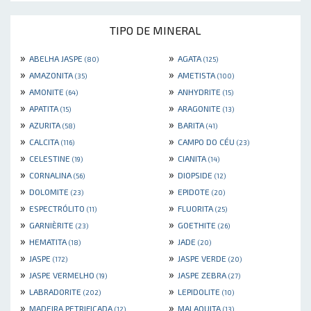
TIPO DE MINERAL
»
»
ABELHA JASPE
AGATA
(80)
(125)
»
»
AMAZONITA
AMETISTA
(35)
(100)
»
»
AMONITE
ANHYDRITE
(64)
(15)
»
»
APATITA
ARAGONITE
(15)
(13)
»
»
AZURITA
BARITA
(58)
(41)
»
»
CALCITA
CAMPO DO CÉU
(116)
(23)
»
»
CELESTINE
CIANITA
(19)
(14)
»
»
CORNALINA
DIOPSIDE
(56)
(12)
»
»
DOLOMITE
EPIDOTE
(23)
(20)
»
»
ESPECTRÓLITO
FLUORITA
(11)
(25)
»
»
GARNIÈRITE
GOETHITE
(23)
(26)
»
»
HEMATITA
JADE
(18)
(20)
»
»
JASPE
JASPE VERDE
(172)
(20)
»
»
JASPE VERMELHO
JASPE ZEBRA
(19)
(27)
»
»
LABRADORITE
LEPIDOLITE
(202)
(10)
»
»
MADEIRA PETRIFICADA
MALAQUITA
(12)
(13)