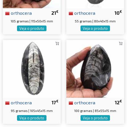
€
€
orthocera
21
orthocera
10
105 gramas | 115x50x15 mm
55 gramas | 80x40x15 mm
Veja o produto
Veja o produto
€
€
orthocera
17
orthocera
12
95 gramas | 105x45x15 mm
100 gramas | 85x55x15 mm
Veja o produto
Veja o produto